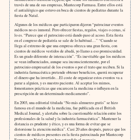
través de una de sus empresas, Mantecorp Farmasa. Entre ellos está
el antialérgico que estuvo en boca de cientos de pediatras durante la
fiesta de Natal.
Algunos de los médicos que participaron dijeron “patrocinar eventos
médicos no es inmoral. Pero ofrecer fiestas, regalos, viajes o cenas, sí
lo es. “Parece que el patrocinio está dando paso al acoso. Esta fiesta
en el congreso de pediatría se sale de lo habitual…” “Cuando se
llega al extremo de que una empresa ofrezca una gran fiesta, con
cientos de médicos vestidos de abadá, yo llamo a eso promiscuidad.
Es un grado diferente de interacción”. “Es inevitable que los médicos
se vean influenciados, aunque sea inconscientemente, por el
patrocinio empresarial de los eventos o por el trato que reciben. Si la
industria farmacéutica pretende obtener beneficios, querrá recuperar
el dinero que ha invertido…El coste de organizar estos eventos va a
parar a alguien, y es nuestro paciente. Al aceptar los mimos,
fomentamos prácticas que encarecen la medicina o influyen en la
prescripción de un determinado medicamento”.
En 2003, una editorial titulada “No más almuerzo gratis” se hizo
famosa en el mundo de la medicina, fue publicada en el British
Medical Journal, y alertaba sobre la cuestionable relación entre los
profesionales de la salud y la industria farmacéutica”. Mantener la
distancia es prudente y ético, y es una forma de evitar que se
distorsione la atención médica”. Casi 20 años después, parece que los
cientos de médicos presentes en la fiesta patrocinada por Mantecorp
Farmasa en Natal aún no han entendido el mensaje.