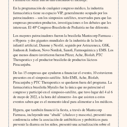
En la programación de cualquier congreso médico, la industria
farmacéutica tiene su espacio VIP, generalmente ocupado por los
patrocinadores – son los simposios satélites, reservados para que las
empresas presenten productos, investigaciones o los debates que les
interesan. El 40º Congreso Brasileño de Pediatría no fue diferente.
Los mayores patrocinadores fueron la brasileña Mantecorp Farmasa -
o Hypera- y dos gigantes mundiales de la industria de la leche
infantil artificial, Danone y Nestlé, seguido por Astrazeneca, GSK,
Jonhson & Jonhson, Novo Nordisk, Sanofi, Farmoquímica y EMS. Los
que menos dinero invirtieron fueron Pfizer, Ache, Biolab, PTC
Therapeutics y el productor brasileño de productos lácteos
Piracanjuba.
De las 15 empresas que ayudaron a financiar el evento, 10 estuvieron
presentes en el simposio-satélite. Sólo EMS, Ache, Biolab,
Piracanjuba y PTC Therapeutics se quedaron fuera del programa. La
farmacéutica brasileña Myralis fue la única que no patrocinó el
congreso y participó en el simposio-satélite, que tuvo lugar del 4 al 6
de mayo de 2022, a la hora del almuerzo -los que asisten a estos
eventos saben que es el momento ideal para alimentar a los médicos.
Hypera, que también financió la fiesta, a través de Mantecorp
Farmasa, incluyendo una “abadá” (chaleco y mascota), presentó una
conferencia sobre la asociación de antibióticos y probióticos para
prevenir la diarrea en los niños, presentó una actualización sobre el