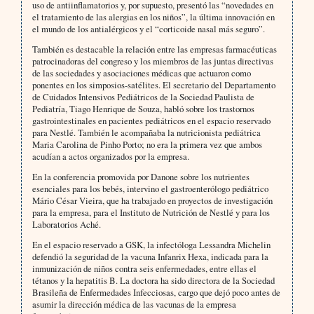
uso de antiinflamatorios y, por supuesto, presentó las “novedades en
el tratamiento de las alergias en los niños”, la última innovación en
el mundo de los antialérgicos y el “corticoide nasal más seguro”.
También es destacable la relación entre las empresas farmacéuticas
patrocinadoras del congreso y los miembros de las juntas directivas
de las sociedades y asociaciones médicas que actuaron como
ponentes en los simposios-satélites. El secretario del Departamento
de Cuidados Intensivos Pediátricos de la Sociedad Paulista de
Pediatría, Tiago Henrique de Souza, habló sobre los trastornos
gastrointestinales en pacientes pediátricos en el espacio reservado
para Nestlé. También le acompañaba la nutricionista pediátrica
Maria Carolina de Pinho Porto; no era la primera vez que ambos
acudían a actos organizados por la empresa.
En la conferencia promovida por Danone sobre los nutrientes
esenciales para los bebés, intervino el gastroenterólogo pediátrico
Mário César Vieira, que ha trabajado en proyectos de investigación
para la empresa, para el Instituto de Nutrición de Nestlé y para los
Laboratorios Aché.
En el espacio reservado a GSK, la infectóloga Lessandra Michelin
defendió la seguridad de la vacuna Infanrix Hexa, indicada para la
inmunización de niños contra seis enfermedades, entre ellas el
tétanos y la hepatitis B. La doctora ha sido directora de la Sociedad
Brasileña de Enfermedades Infecciosas, cargo que dejó poco antes de
asumir la dirección médica de las vacunas de la empresa