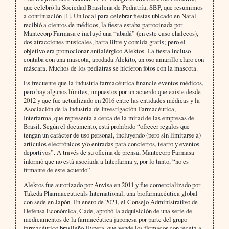
que celebró la Sociedad Brasileña de Pediatría, SBP, que resumimos
a continuación [1]. Un local para celebrar fiestas ubicado en Natal
recibió a cientos de médicos, la fiesta estaba patrocinada por
Mantecorp Farmasa e incluyó una “abadá” (en este caso chalecos),
dos atracciones musicales, barra libre y comida gratis; pero el
objetivo era promocionar antialérgico Alektos. La fiesta incluso
contaba con una mascota, apodada Alekito, un oso amarillo claro con
máscara. Muchos de los pediatras se hicieron fotos con la mascota.
Es frecuente que la industria farmacéutica financie eventos médicos,
pero hay algunos límites, impuestos por un acuerdo que existe desde
2012 y que fue actualizado en 2016 entre las entidades médicas y la
Asociación de la Industria de Investigación Farmacéutica,
Interfarma, que representa a cerca de la mitad de las empresas de
Brasil. Según el documento, está prohibido “ofrecer regalos que
tengan un carácter de uso personal, incluyendo (pero sin limitarse a)
artículos electrónicos y/o entradas para conciertos, teatro y eventos
deportivos”. A través de su oficina de prensa, Mantecorp Farmasa
informó que no está asociada a Interfarma y, por lo tanto, “no es
firmante de este acuerdo”.
Alektos fue autorizado por Anvisa en 2011 y fue comercializado por
Takeda Pharmaceuticals International, una biofarmacéutica global
con sede en Japón. En enero de 2021, el Consejo Administrativo de
Defensa Económica, Cade, aprobó la adquisición de una serie de
medicamentos de la farmacéutica japonesa por parte del grupo
farmacéutico brasileño Hypera, que vende los fármacos con receta a