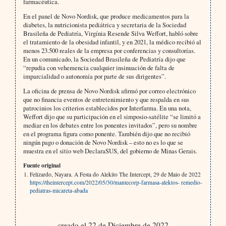
farmacéutica.
En el panel de Novo Nordisk, que produce medicamentos para la
diabetes, la nutricionista pediátrica y secretaria de la Sociedad
Brasileña de Pediatría, Virgínia Resende Silva Weffort, habló sobre
el tratamiento de la obesidad infantil, y en 2021, la médico recibió al
menos 23.500 reales de la empresa por conferencias y consultorías.
En un comunicado, la Sociedad Brasileña de Pediatría dijo que
“repudia con vehemencia cualquier insinuación de falta de
imparcialidad o autonomía por parte de sus dirigentes”.
La oficina de prensa de Novo Nordisk afirmó por correo electrónico
que no financia eventos de entretenimiento y que respalda en sus
patrocinios los criterios establecidos por Interfarma. En una nota,
Weffort dijo que su participación en el simposio-satélite “se limitó a
mediar en los debates entre los ponentes invitados”, pero su nombre
en el programa figura como ponente. También dijo que no recibió
ningún pago o donación de Novo Nordisk – esto no es lo que se
muestra en el sitio web DeclaraSUS, del gobierno de Minas Gerais.
Fuente original
Felizardo, Nayara. A Festa do Alekito The Intercept, 29 de Maio de 2022
https://theintercept.com/2022/05/30/mantecorp-farmasa-alektos- remedio-
pediatras-micareta-abada
creado el 22 de Diciembre de 2022