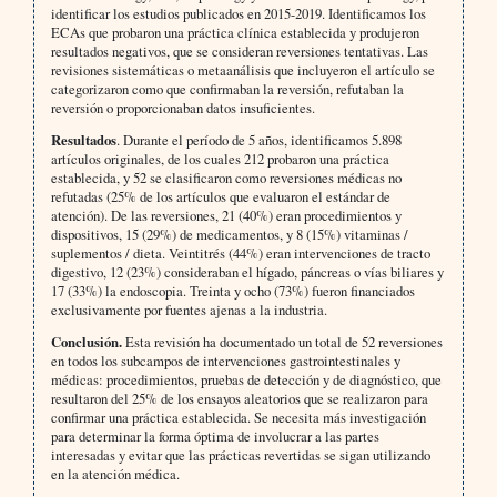
identificar los estudios publicados en 2015-2019. Identificamos los
ECAs que probaron una práctica clínica establecida y produjeron
resultados negativos, que se consideran reversiones tentativas. Las
revisiones sistemáticas o metaanálisis que incluyeron el artículo se
categorizaron como que confirmaban la reversión, refutaban la
reversión o proporcionaban datos insuficientes.
Resultados
. Durante el período de 5 años, identificamos 5.898
artículos originales, de los cuales 212 probaron una práctica
establecida, y 52 se clasificaron como reversiones médicas no
refutadas (25% de los artículos que evaluaron el estándar de
atención). De las reversiones, 21 (40%) eran procedimientos y
dispositivos, 15 (29%) de medicamentos, y 8 (15%) vitaminas /
suplementos / dieta. Veintitrés (44%) eran intervenciones de tracto
digestivo, 12 (23%) consideraban el hígado, páncreas o vías biliares y
17 (33%) la endoscopia. Treinta y ocho (73%) fueron financiados
exclusivamente por fuentes ajenas a la industria.
Conclusión.
Esta revisión ha documentado un total de 52 reversiones
en todos los subcampos de intervenciones gastrointestinales y
médicas: procedimientos, pruebas de detección y de diagnóstico, que
resultaron del 25% de los ensayos aleatorios que se realizaron para
confirmar una práctica establecida. Se necesita más investigación
para determinar la forma óptima de involucrar a las partes
interesadas y evitar que las prácticas revertidas se sigan utilizando
en la atención médica.