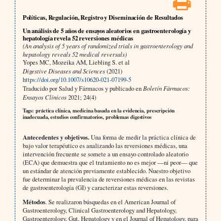
Políticas, Regulación, Registro y Diseminación de Resultados
Un análisis de 5 años de ensayos aleatorios en gastroenterología y
hepatología revela 52 reversiones médicas
(An analysis of 5 years of randomized trials in gastroenterology and
hepatology reveals 52 medical reversals)
Yopes MC, Mozeika AM, Liebling S. et al
Digestive Diseases and Sciences
(2021)
https://doi.org/10.1007/s10620-021-07199-5
Traducido por Salud y Fármacos y publicado en
Boletín Fármacos:
Ensayos Clínicos
2021; 24(4)
Tags: práctica clínica, medicina basada en la evidencia, prescripción
inadecuada, estudios confirmatorios, problemas digestivos
Antecedentes y objetivos.
Una forma de medir la práctica clínica de
bajo valor terapéutico es analizando las reversiones médicas, una
intervención frecuente se somete a un ensayo controlado aleatorio
(ECA) que demuestra que el tratamiento no es mejor —ni peor— que
un estándar de atención previamente establecido. Nuestro objetivo
fue determinar la prevalencia de reversiones médicas en las revistas
de gastroenterología (GI) y caracterizar estas reversiones.
Métodos
. Se realizaron búsquedas en el American Journal of
Gastroenterology, Clinical Gastroenterology and Hepatology,
Gastroenterology, Gut, Hepatology y en el Journal of Hepatology, para