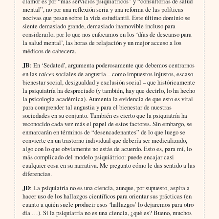
clamor es por “más servicios psiquiátricos” y “consultorías de salud
mental”, no por una reflexión seria y una reforma de las políticas
nocivas que pesan sobre la vida estudiantil. Este último dominio se
siente demasiado grande, demasiado inamovible incluso para
considerarlo, por lo que nos enfocamos en los ‘días de descanso para
la salud mental’, las horas de relajación y un mejor acceso a los
médicos de cabecera.
JB
: En ‘Sedated’, argumenta poderosamente que debemos centrarnos
en las
raíces
sociales de angustia – como impuestos injustos, escaso
bienestar social, desigualdad y exclusión social – que históricamente
la psiquiatría ha despreciado (y también, hay que decirlo, lo ha hecho
la psicología académica). Aumenta la evidencia de que esto es vital
para comprender tal angustia y para el bienestar de nuestras
sociedades en su conjunto. También es cierto que la psiquiatría ha
reconocido cada vez más el papel de estos factores. Sin embargo, se
enmarcarán en términos de “desencadenantes” de lo que luego se
convierte en un trastorno individual que debería ser medicalizado,
algo con lo que obviamente no estás de acuerdo. Esto es, para mí, lo
más complicado del modelo psiquiátrico: puede encajar casi
cualquier cosa en su narrativa. Me pregunto cómo le das sentido a las
diferencias.
JD
: La psiquiatría no es una ciencia, aunque, por supuesto, aspira a
hacer uso de los hallazgos científicos para orientar sus prácticas (en
cuanto a quién suele producir esos ‘hallazgos’ lo dejaremos para otro
día …). Si la psiquiatría no es una ciencia, ¿qué es? Bueno, muchos