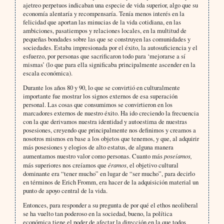
ajetreo perpetuos indicaban una especie de vida superior, algo que su
economía alentaría y recompensaría. Tenía menos interés en la
felicidad que aportan las minucias de la vida cotidiana, en las
ambiciones, pasatiempos y relaciones locales, en la multitud de
pequeñas bondades sobre las que se construyen las comunidades y
sociedades. Estaba impresionada por el éxito, la autosuficiencia y el
esfuerzo, por personas que sacrificaron todo para ‘mejorarse a sí
mismas’ (lo que para ella significaba principalmente ascender en la
escala económica).
Durante los años 80 y 90, lo que se convirtió en culturalmente
importante fue mostrar los signos externos de esa superación
personal. Las cosas que consumimos se convirtieron en los
marcadores externos de nuestro éxito. Ha ido creciendo la frecuencia
con la que derivamos nuestra identidad y autoestima de nuestras
posesiones, creyendo que principalmente nos definimos y creamos a
nosotros mismos en base a los objetos que tenemos, y que, al adquirir
más posesiones y elogios de alto estatus, de alguna manera
aumentamos nuestro valor como personas. Cuanto más
poseíamos,
más superiores nos creíamos que
éramos
, el objetivo cultural
dominante era “tener mucho” en lugar de “ser mucho”, para decirlo
en términos de Erich Fromm, era hacer de la adquisición material un
punto de apoyo central de la vida.
Entonces, para responder a su pregunta de por qué el ethos neoliberal
se ha vuelto tan poderoso en la sociedad, bueno, la política
económica tiene el poder de afectar la dirección en la que todos