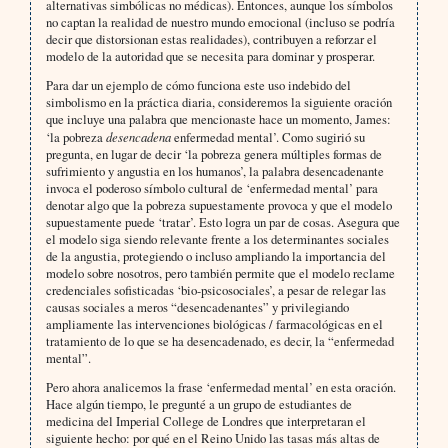
alternativas simbólicas no médicas). Entonces, aunque los símbolos
no captan la realidad de nuestro mundo emocional (incluso se podría
decir que distorsionan estas realidades), contribuyen a reforzar el
modelo de la autoridad que se necesita para dominar y prosperar.
Para dar un ejemplo de cómo funciona este uso indebido del
simbolismo en la práctica diaria, consideremos la siguiente oración
que incluye una palabra que mencionaste hace un momento, James:
‘la pobreza
desencadena
enfermedad mental’. Como sugirió su
pregunta, en lugar de decir ‘la pobreza genera múltiples formas de
sufrimiento y angustia en los humanos’, la palabra desencadenante
invoca el poderoso símbolo cultural de ‘enfermedad mental’ para
denotar algo que la pobreza supuestamente provoca y que el modelo
supuestamente puede ‘tratar’. Esto logra un par de cosas. Asegura que
el modelo siga siendo relevante frente a los determinantes sociales
de la angustia, protegiendo o incluso ampliando la importancia del
modelo sobre nosotros, pero también permite que el modelo reclame
credenciales sofisticadas ‘bio-psicosociales’, a pesar de relegar las
causas sociales a meros “desencadenantes” y privilegiando
ampliamente las intervenciones biológicas / farmacológicas en el
tratamiento de lo que se ha desencadenado, es decir, la “enfermedad
mental”.
Pero ahora analicemos la frase ‘enfermedad mental’ en esta oración.
Hace algún tiempo, le pregunté a un grupo de estudiantes de
medicina del Imperial College de Londres que interpretaran el
siguiente hecho: por qué en el Reino Unido las tasas más altas de