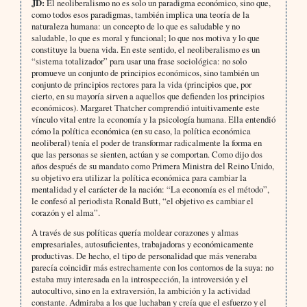
JD:
El neoliberalismo no es solo un paradigma económico, sino que,
como todos esos paradigmas, también implica una teoría de la
naturaleza humana: un concepto de lo que es saludable y no
saludable, lo que es moral y funcional; lo que nos motiva y lo que
constituye la buena vida. En este sentido, el neoliberalismo es un
“sistema totalizador” para usar una frase sociológica: no solo
promueve un conjunto de principios económicos, sino también un
conjunto de principios rectores para la vida (principios que, por
cierto, en su mayoría sirven a aquellos que defienden los principios
económicos). Margaret Thatcher comprendió intuitivamente este
vínculo vital entre la economía y la psicología humana. Ella entendió
cómo la política económica (en su caso, la política económica
neoliberal) tenía el poder de transformar radicalmente la forma en
que las personas se sienten, actúan y se comportan. Como dijo dos
años después de su mandato como Primera Ministra del Reino Unido,
su objetivo era utilizar la política económica para cambiar la
mentalidad y el carácter de la nación: “La economía es el método”,
le confesó al periodista Ronald Butt, “el objetivo es cambiar el
corazón y el alma”.
A través de sus políticas quería moldear corazones y almas
empresariales, autosuficientes, trabajadoras y económicamente
productivas. De hecho, el tipo de personalidad que más veneraba
parecía coincidir más estrechamente con los contornos de la suya: no
estaba muy interesada en la introspección, la introversión y el
autocultivo, sino en la extraversión, la ambición y la actividad
constante. Admiraba a los que luchaban y creía que el esfuerzo y el