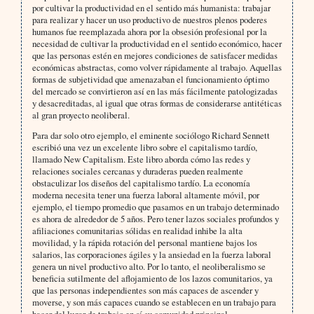
por cultivar la productividad en el sentido más humanista: trabajar
para realizar y hacer un uso productivo de nuestros plenos poderes
humanos fue reemplazada ahora por la obsesión profesional por la
necesidad de cultivar la productividad en el sentido económico, hacer
que las personas estén en mejores condiciones de satisfacer medidas
económicas abstractas, como volver rápidamente al trabajo. Aquellas
formas de subjetividad que amenazaban el funcionamiento óptimo
del mercado se convirtieron así en las más fácilmente patologizadas
y desacreditadas, al igual que otras formas de considerarse antitéticas
al gran proyecto neoliberal.
Para dar solo otro ejemplo, el eminente sociólogo Richard Sennett
escribió una vez un excelente libro sobre el capitalismo tardío,
llamado New Capitalism. Este libro aborda cómo las redes y
relaciones sociales cercanas y duraderas pueden realmente
obstaculizar los diseños del capitalismo tardío. La economía
moderna necesita tener una fuerza laboral altamente móvil, por
ejemplo, el tiempo promedio que pasamos en un trabajo determinado
es ahora de alrededor de 5 años. Pero tener lazos sociales profundos y
afiliaciones comunitarias sólidas en realidad inhibe la alta
movilidad, y la rápida rotación del personal mantiene bajos los
salarios, las corporaciones ágiles y la ansiedad en la fuerza laboral
genera un nivel productivo alto. Por lo tanto, el neoliberalismo se
beneficia sutilmente del aflojamiento de los lazos comunitarios, ya
que las personas independientes son más capaces de ascender y
moverse, y son más capaces cuando se establecen en un trabajo para
hacer del lugar de trabajo en sí su comunidad principal.