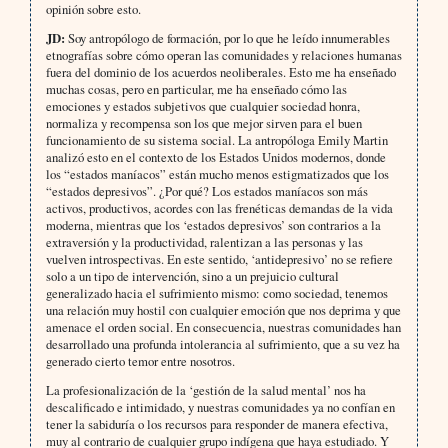
opinión sobre esto.
JD:
Soy antropólogo de formación, por lo que he leído innumerables
etnografías sobre cómo operan las comunidades y relaciones humanas
fuera del dominio de los acuerdos neoliberales. Esto me ha enseñado
muchas cosas, pero en particular, me ha enseñado cómo las
emociones y estados subjetivos que cualquier sociedad honra,
normaliza y recompensa son los que mejor sirven para el buen
funcionamiento de su sistema social. La antropóloga Emily Martin
analizó esto en el contexto de los Estados Unidos modernos, donde
los “estados maníacos” están mucho menos estigmatizados que los
“estados depresivos”. ¿Por qué? Los estados maníacos son más
activos, productivos, acordes con las frenéticas demandas de la vida
moderna, mientras que los ‘estados depresivos’ son contrarios a la
extraversión y la productividad, ralentizan a las personas y las
vuelven introspectivas. En este sentido, ‘antidepresivo’ no se refiere
solo a un tipo de intervención, sino a un prejuicio cultural
generalizado hacia el sufrimiento mismo: como sociedad, tenemos
una relación muy hostil con cualquier emoción que nos deprima y que
amenace el orden social. En consecuencia, nuestras comunidades han
desarrollado una profunda intolerancia al sufrimiento, que a su vez ha
generado cierto temor entre nosotros.
La profesionalización de la ‘gestión de la salud mental’ nos ha
descalificado e intimidado, y nuestras comunidades ya no confían en
tener la sabiduría o los recursos para responder de manera efectiva,
muy al contrario de cualquier grupo indígena que haya estudiado. Y