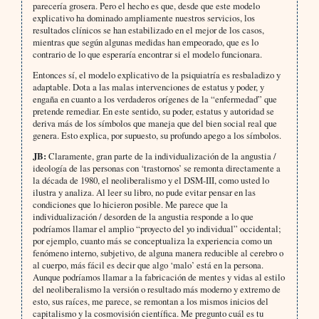
parecería grosera. Pero el hecho es que, desde que este modelo
explicativo ha dominado ampliamente nuestros servicios, los
resultados clínicos se han estabilizado en el mejor de los casos,
mientras que según algunas medidas han empeorado, que es lo
contrario de lo que esperaría encontrar si el modelo funcionara.
Entonces sí, el modelo explicativo de la psiquiatría es resbaladizo y
adaptable. Dota a las malas intervenciones de estatus y poder, y
engaña en cuanto a los verdaderos orígenes de la “enfermedad” que
pretende remediar. En este sentido, su poder, estatus y autoridad se
deriva más de los símbolos que maneja que del bien social real que
genera. Esto explica, por supuesto, su profundo apego a los símbolos.
JB:
Claramente, gran parte de la individualización de la angustia /
ideología de las personas con ‘trastornos’ se remonta directamente a
la década de 1980, el neoliberalismo y el DSM-III, como usted lo
ilustra y analiza. Al leer su libro, no pude evitar pensar en las
condiciones que lo hicieron posible. Me parece que la
individualización / desorden de la angustia responde a lo que
podríamos llamar el amplio “proyecto del yo individual” occidental;
por ejemplo, cuanto más se conceptualiza la experiencia como un
fenómeno interno, subjetivo, de alguna manera reducible al cerebro o
al cuerpo, más fácil es decir que algo ‘malo’ está en la persona.
Aunque podríamos llamar a la fabricación de mentes y vidas al estilo
del neoliberalismo la versión o resultado más moderno y extremo de
esto, sus raíces, me parece, se remontan a los mismos inicios del
capitalismo y la cosmovisión científica. Me pregunto cuál es tu