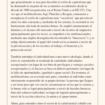
que generalmente se usa para describir el estilo de capitalismo que
ha dominado la mayoría de las economías occidentales desde la
década de 1980 (en particular, en el Reino Unido y en EE UU). Una
vez que el neoliberalismo, bajo Thatcher y Reagan, comenzara a
reemplazar el estilo de capitalismo más “socialista” que prevaleció
entre los años cincuenta y mediados de los setenta, la sociedad se vio
fuertemente afectada de muchas formas. Se amplió enormemente el
dominio y el alcance del mercado a través de recortes de impuestos
(principalmente para los ricos); se empoderó a las multinacionales
mediante una amplia desregulación (recortando la “burocracia”); y se
redujo drásticamente el papel del estado en la economía a través de
la privatización y de los recortes al trabajo, el bienestar y la
protección social.
También introdujo el individualismo como nueva ideología, donde el
éxito se consideraba el resultado de cualidades individuales
excepcionales (en lugar de ser fruto de privilegios y ventajas sociales
excepcionales) y el fracaso se basa en déficits personales (en lugar de
la falta de oportunidades, igualdad o apoyo social). En resumen, el
neoliberalismo, en su estado más puro, considera al individuo como
enteramente responsable de su propio destino: la persona que llegues
a ser tiene poco que ver con las circunstancias en las que te criaron, y
la buena vida se logró principalmente a través de hazañas heroicas,
fruto del esfuerzo individual, en lugar de lograrlo principalmente a
través de la acción colectiva, la unión y el apoyo mutuo.
Ahora, para entender cómo el sector de la salud mental coludió con