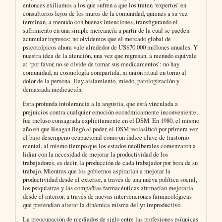
entonces exiliamos a los que sufren a que los traten ‘expertos’ en
consultorios lejos de los muros de la comunidad, quienes a su vez
terminan, a menudo con buenas intenciones, transfigurando el
sufrimiento en una simple mercancía a partir de la cual se pueden
acumular ingresos; no olvidemos que el mercado global de
psicotrópicos ahora vale alrededor de US$70.000 millones anuales. Y
nuestra idea de la atención, una vez que regresan, a menudo equivale
a: ‘por favor, no se olvide de tomar sus medicamentos’: no hay
comunidad, ni cosmología compartida, ni unión ritual en torno al
dolor de la persona. Hay aislamiento, miedo, patologización y
demasiada medicación.
Esta profunda intolerancia a la angustia, que está vinculada a
prejuicios contra cualquier emoción económicamente inconveniente,
fue incluso consagrada explícitamente en el DSM. En 1980, el mismo
año en que Reagan llegó al poder, el DSM reclasificó por primera vez
el bajo desempeño ocupacional como un índice clave de trastorno
mental, al mismo tiempo que los estados neoliberales comenzaron a
lidiar con la necesidad de mejorar la productividad de los
trabajadores, es decir, la producción de cada trabajador por hora de su
trabajo. Mientras que los gobiernos aspirarían a mejorar la
productividad desde el exterior, a través de una nueva política social,
los psiquiatras y las compañías farmacéuticas afirmarían mejorarla
desde el interior, a través de nuevas intervenciones farmacológicas
que pretendían alterar la dinámica misma del yo improductivo.
La preocupación de mediados de siglo entre las profesiones psíquicas