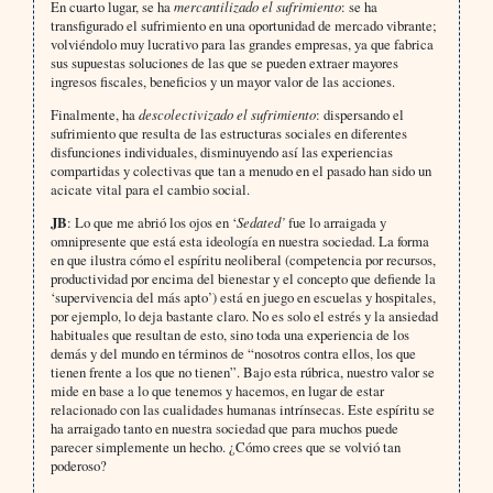
En cuarto lugar, se ha
mercantilizado el sufrimiento
: se ha
transfigurado el sufrimiento en una oportunidad de mercado vibrante;
volviéndolo muy lucrativo para las grandes empresas, ya que fabrica
sus supuestas soluciones de las que se pueden extraer mayores
ingresos fiscales, beneficios y un mayor valor de las acciones.
Finalmente, ha
descolectivizado el sufrimiento
: dispersando el
sufrimiento que resulta de las estructuras sociales en diferentes
disfunciones individuales, disminuyendo así las experiencias
compartidas y colectivas que tan a menudo en el pasado han sido un
acicate vital para el cambio social.
JB
: Lo que me abrió los ojos en ‘
Sedated’
fue lo arraigada y
omnipresente que está esta ideología en nuestra sociedad. La forma
en que ilustra cómo el espíritu neoliberal (competencia por recursos,
productividad por encima del bienestar y el concepto que defiende la
‘supervivencia del más apto’) está en juego en escuelas y hospitales,
por ejemplo, lo deja bastante claro. No es solo el estrés y la ansiedad
habituales que resultan de esto, sino toda una experiencia de los
demás y del mundo en términos de “nosotros contra ellos, los que
tienen frente a los que no tienen”. Bajo esta rúbrica, nuestro valor se
mide en base a lo que tenemos y hacemos, en lugar de estar
relacionado con las cualidades humanas intrínsecas. Este espíritu se
ha arraigado tanto en nuestra sociedad que para muchos puede
parecer simplemente un hecho. ¿Cómo crees que se volvió tan
poderoso?