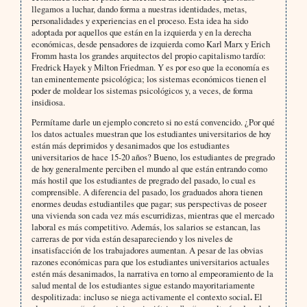
llegamos a luchar, dando forma a nuestras identidades, metas,
personalidades y experiencias en el proceso. Esta idea ha sido
adoptada por aquellos que están en la izquierda y en la derecha
económicas, desde pensadores de izquierda como Karl Marx y Erich
Fromm hasta los grandes arquitectos del propio capitalismo tardío:
Fredrick Hayek y Milton Friedman. Y es por eso que la economía es
tan eminentemente psicológica; los sistemas económicos tienen el
poder de moldear los sistemas psicológicos y, a veces, de forma
insidiosa.
Permítame darle un ejemplo concreto si no está convencido. ¿Por qué
los datos actuales muestran que los estudiantes universitarios de hoy
están más deprimidos y desanimados que los estudiantes
universitarios de hace 15-20 años? Bueno, los estudiantes de pregrado
de hoy generalmente perciben el mundo al que están entrando como
más hostil que los estudiantes de pregrado del pasado, lo cual es
comprensible. A diferencia del pasado, los graduados ahora tienen
enormes deudas estudiantiles que pagar; sus perspectivas de poseer
una vivienda son cada vez más escurridizas, mientras que el mercado
laboral es más competitivo. Además, los salarios se estancan, las
carreras de por vida están desapareciendo y los niveles de
insatisfacción de los trabajadores aumentan. A pesar de las obvias
razones económicas para que los estudiantes universitarios actuales
estén más desanimados, la narrativa en torno al empeoramiento de la
salud mental de los estudiantes sigue estando mayoritariamente
despolitizada: incluso se niega activamente el contexto social
.
El