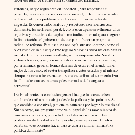
Entonces, lo que argumento en “Sedated”, para responder a tu
pregunta, James, es que nuestra salud mental, en términos generales,
no hace nada para problematizar las condiciones sociales de
angustia. Es conservador, acrítico y respetuoso con la estructura
dominante. Es neoliberal por defecto. Busca apelar servilmente a los
objetivos y directivas del capitalismo tardío, a menudo para asegurar
la financiación del gobierno, más que para ofrecer un programa
radical de reforma. Para usar una analogía, nuestro sector es como el
buen chico de la clase que trae regalos y elogios todos los días para el
maestro tiránico y, como resultado, se ve comprometido. Nuestro
sistema fracasa, pues, porque coludía con estructuras sociales que,
por sí mismas, generan formas dañinas de estar en el mundo. En el
mejor de los casos, el sector tranquiliza a estos estados y, al mismo
tiempo, exonera a las estructuras sociales dañinas al sobre enfatizar
las llamadas causas internas y desordenadas de la angustia
estructural.
JB: Finalmente, su conclusión general fue que las cosas deben
cambiar de arriba hacia abajo, desde la política y los políticos. Sé
que cabildea a ese nivel, ¡así que te esfuerzas por lograr lo que dices!
Sin embargo, me pregunto cómo ve el papel de los movimientos de
usuarios de servicios, por un lado, y el discurso crítico en las
profesiones de la salud mental, por otro, en ese proceso. En otras
palabras, ¿qué podemos hacer para ayudar a cambiar la narrativa
política dominante?