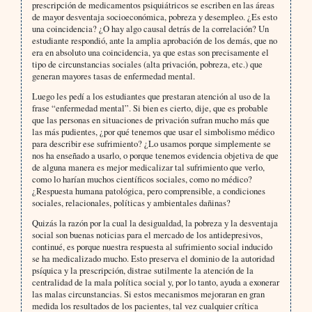
prescripción de medicamentos psiquiátricos se escriben en las áreas
de mayor desventaja socioeconómica, pobreza y desempleo. ¿Es esto
una coincidencia? ¿O hay algo causal detrás de la correlación? Un
estudiante respondió, ante la amplia aprobación de los demás, que no
era en absoluto una coincidencia, ya que estas son precisamente el
tipo de circunstancias sociales (alta privación, pobreza, etc.) que
generan mayores tasas de enfermedad mental.
Luego les pedí a los estudiantes que prestaran atención al uso de la
frase “enfermedad mental”. Si bien es cierto, dije, que es probable
que las personas en situaciones de privación sufran mucho más que
las más pudientes, ¿por qué tenemos que usar el simbolismo médico
para describir ese sufrimiento? ¿Lo usamos porque simplemente se
nos ha enseñado a usarlo, o porque tenemos evidencia objetiva de que
de alguna manera es mejor medicalizar tal sufrimiento que verlo,
como lo harían muchos científicos sociales, como no médico?
¿Respuesta humana patológica, pero comprensible, a condiciones
sociales, relacionales, políticas y ambientales dañinas?
Quizás la razón por la cual la desigualdad, la pobreza y la desventaja
social son buenas noticias para el mercado de los antidepresivos,
continué, es porque nuestra respuesta al sufrimiento social inducido
se ha medicalizado mucho. Esto preserva el dominio de la autoridad
psíquica y la prescripción, distrae sutilmente la atención de la
centralidad de la mala política social y, por lo tanto, ayuda a exonerar
las malas circunstancias. Si estos mecanismos mejoraran en gran
medida los resultados de los pacientes, tal vez cualquier crítica