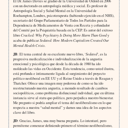
El Dr. James Davies se graduó de la Universidad de Oxford en 2006
con un doctorado en antropología médica y social. Es profesor de
Antropología Social y Salud Mental en la Universidad de
Roehampton, Londres, psicoterapeuta (habiendo ejercido en el NHS),
secretario del Grupo Parlamentario de Todos los Partidos para la
Dependencia de Medicamentos de Venta con Receta y cofundador
del Comité por la Psiquiatría basada en la CEP. Es autor del exitoso
libro
Cracked: Why Psychiatry Is Doing More Harm Than Good
y
acaba de publicar
Sedated: How Modern Capitalism Created Our
Mental Health Crisis
.
JB
: El tema central de su excelente nuevo libro, ‘
Sedated
‘, es la
progresiva medicalización e individualización de la angustia
emocional y psicológica que desde la década de 1980 ha ido
moldeado las vidas en Occidente. Esta tendencia, como usted ilustra,
está profunda e íntimamente ligada al surgimiento del proyecto
político neoliberal en EE UU y el Reino Unido a través de Reagan y
Thatcher. Ofrece una imagen muy poderosa de como se ha ido
reestructurando nuestra angustia, a menudo resultado de cambios
sociopolíticos, como problema disfuncional individual, que en última
instancia sirve al statu quo político, pero perjudica nuestro bienestar.
Me pregunto si podría ampliar el tema del neoliberalismo en lo que
respecta a nuestra “salud mental” y darnos una idea de los aspectos
clave del libro.
JD
: Gracias, James, una muy buena pregunta. Lo intentaré, pero
permíteme comenzar definiendo primero el término neoliberalismo,