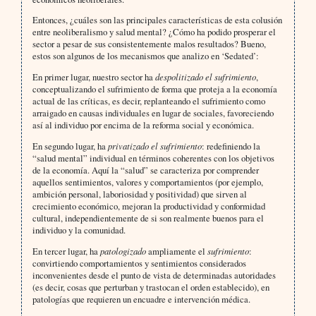
Entonces, ¿cuáles son las principales características de esta colusión
entre neoliberalismo y salud mental? ¿Cómo ha podido prosperar el
sector a pesar de sus consistentemente malos resultados? Bueno,
estos son algunos de los mecanismos que analizo en ‘Sedated’:
En primer lugar, nuestro sector ha
despolitizado el sufrimiento
,
conceptualizando el sufrimiento de forma que proteja a la economía
actual de las críticas, es decir, replanteando el sufrimiento como
arraigado en causas individuales en lugar de sociales, favoreciendo
así al individuo por encima de la reforma social y económica.
En segundo lugar, ha
privatizado el sufrimiento
: redefiniendo la
“salud mental” individual en términos coherentes con los objetivos
de la economía. Aquí la “salud” se caracteriza por comprender
aquellos sentimientos, valores y comportamientos (por ejemplo,
ambición personal, laboriosidad y positividad) que sirven al
crecimiento económico, mejoran la productividad y conformidad
cultural, independientemente de si son realmente buenos para el
individuo y la comunidad.
En tercer lugar, ha
patologizado
ampliamente el
sufrimiento
:
convirtiendo comportamientos y sentimientos considerados
inconvenientes desde el punto de vista de determinadas autoridades
(es decir, cosas que perturban y trastocan el orden establecido), en
patologías que requieren un encuadre e intervención médica.