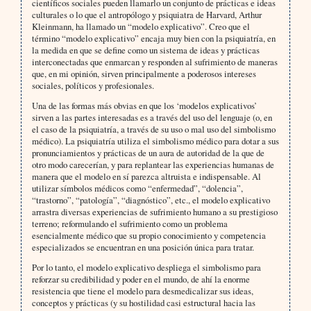
científicos sociales pueden llamarlo un conjunto de prácticas e ideas
culturales o lo que el antropólogo y psiquiatra de Harvard, Arthur
Kleinmann, ha llamado un “modelo explicativo”. Creo que el
término “modelo explicativo” encaja muy bien con la psiquiatría, en
la medida en que se define como un sistema de ideas y prácticas
interconectadas que enmarcan y responden al sufrimiento de maneras
que, en mi opinión, sirven principalmente a poderosos intereses
sociales, políticos y profesionales.
Una de las formas más obvias en que los ‘modelos explicativos’
sirven a las partes interesadas es a través del uso del lenguaje (o, en
el caso de la psiquiatría, a través de su uso o mal uso del simbolismo
médico). La psiquiatría utiliza el simbolismo médico para dotar a sus
pronunciamientos y prácticas de un aura de autoridad de la que de
otro modo carecerían, y para replantear las experiencias humanas de
manera que el modelo en sí parezca altruista e indispensable. Al
utilizar símbolos médicos como “enfermedad”, “dolencia”,
“trastorno”, “patología”, “diagnóstico”, etc., el modelo explicativo
arrastra diversas experiencias de sufrimiento humano a su prestigioso
terreno; reformulando el sufrimiento como un problema
esencialmente médico que su propio conocimiento y competencia
especializados se encuentran en una posición única para tratar.
Por lo tanto, el modelo explicativo despliega el simbolismo para
reforzar su credibilidad y poder en el mundo, de ahí la enorme
resistencia que tiene el modelo para desmedicalizar sus ideas,
conceptos y prácticas (y su hostilidad casi estructural hacia las