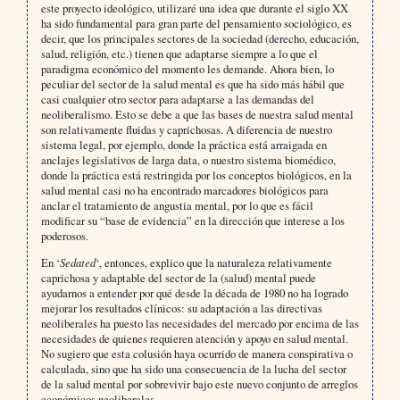
este proyecto ideológico, utilizaré una idea que durante el siglo XX
ha sido fundamental para gran parte del pensamiento sociológico, es
decir, que los principales sectores de la sociedad (derecho, educación,
salud, religión, etc.) tienen que adaptarse siempre a lo que el
paradigma económico del momento les demande. Ahora bien, lo
peculiar del sector de la salud mental es que ha sido más hábil que
casi cualquier otro sector para adaptarse a las demandas del
neoliberalismo. Esto se debe a que las bases de nuestra salud mental
son relativamente fluidas y caprichosas. A diferencia de nuestro
sistema legal, por ejemplo, donde la práctica está arraigada en
anclajes legislativos de larga data, o nuestro sistema biomédico,
donde la práctica está restringida por los conceptos biológicos, en la
salud mental casi no ha encontrado marcadores biológicos para
anclar el tratamiento de angustia mental, por lo que es fácil
modificar su “base de evidencia” en la dirección que interese a los
poderosos.
En ‘
Sedated
‘, entonces, explico que la naturaleza relativamente
caprichosa y adaptable del sector de la (salud) mental puede
ayudarnos a entender por qué desde la década de 1980 no ha logrado
mejorar los resultados clínicos: su adaptación a las directivas
neoliberales ha puesto las necesidades del mercado por encima de las
necesidades de quienes requieren atención y apoyo en salud mental.
No sugiero que esta colusión haya ocurrido de manera conspirativa o
calculada, sino que ha sido una consecuencia de la lucha del sector
de la salud mental por sobrevivir bajo este nuevo conjunto de arreglos
económicos neoliberales.