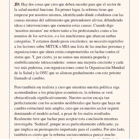
JD:
Hay dos cosas que creo que deben suceder para que el sector de
la salud mental funcione. En primer lugar, la reforma tiene que
empezar por nosotros mismos, identificando dónde coludimos con las
causas mismas del sufrimiento que pretendemos aliviar, difundiendo
ideas e intervenciones que exoneren estas causas. Cuando digo
‘nosotros mismos’ me refiero tanto a los profesionales como a los
usuarios de los servicios, o a los muchísimos que abarcan ambas
categorías. Y estamos dando pasos excelentes; no necesito repetirles
a los lectores sobre MITUK o MIA una lista de las muchas personas y
organizaciones que ahora están comprometidas en luchar contra el
status quo. Y, por cierto, ya no somos una minoría pequeña y
simbólicamente intrascendente: somos una mayoría creciente y cada
vez más poderosa, con organizaciones como la Organización Mundial
de la Salud y la ONU que se alinean gradualmente con este potente
llamado al cambio.
Pero también soy realista y creo que mientras nuestra política siga
acomodándose a los principios económicos, la reforma se verá
obstaculizada significativamente. Nuestro sector encaja tan
perfectamente con los acuerdos neoliberales que hasta que haya un
cambio estructural más amplio, creo que en nuestro sector seguirá
dominando el modelo actual, a pesar de los malos resultados.
Realmente tuve que luchar para aceptar esta conclusión mientras
investigaba ‘Sedated’, porque no es particularmente edificante, ya
que implica un prerrequisito importante para el cambio. Por otro lado,
también es cierto que la reforma socioeconómica parece mucho