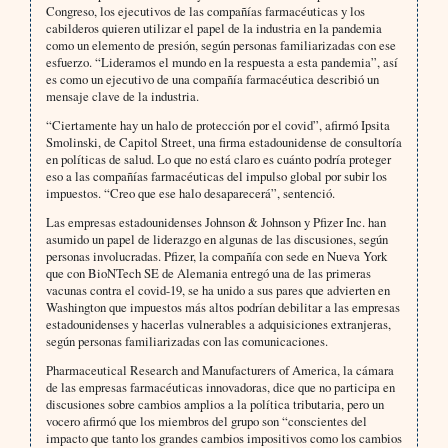
Congreso, los ejecutivos de las compañías farmacéuticas y los
cabilderos quieren utilizar el papel de la industria en la pandemia
como un elemento de presión, según personas familiarizadas con ese
esfuerzo. “Lideramos el mundo en la respuesta a esta pandemia”, así
es como un ejecutivo de una compañía farmacéutica describió un
mensaje clave de la industria.
“Ciertamente hay un halo de protección por el covid”, afirmó Ipsita
Smolinski, de Capitol Street, una firma estadounidense de consultoría
en políticas de salud. Lo que no está claro es cuánto podría proteger
eso a las compañías farmacéuticas del impulso global por subir los
impuestos. “Creo que ese halo desaparecerá”, sentenció.
Las empresas estadounidenses Johnson & Johnson y Pfizer Inc. han
asumido un papel de liderazgo en algunas de las discusiones, según
personas involucradas. Pfizer, la compañía con sede en Nueva York
que con BioNTech SE de Alemania entregó una de las primeras
vacunas contra el covid-19, se ha unido a sus pares que advierten en
Washington que impuestos más altos podrían debilitar a las empresas
estadounidenses y hacerlas vulnerables a adquisiciones extranjeras,
según personas familiarizadas con las comunicaciones.
Pharmaceutical Research and Manufacturers of America, la cámara
de las empresas farmacéuticas innovadoras, dice que no participa en
discusiones sobre cambios amplios a la política tributaria, pero un
vocero afirmó que los miembros del grupo son “conscientes del
impacto que tanto los grandes cambios impositivos como los cambios