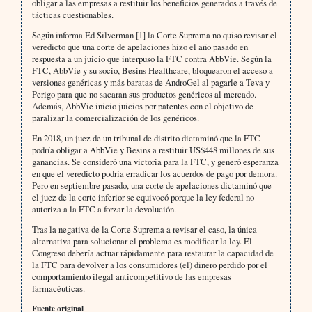
obligar a las empresas a restituir los beneficios generados a través de
tácticas cuestionables.
Según informa Ed Silverman [1] la Corte Suprema no quiso revisar el
veredicto que una corte de apelaciones hizo el año pasado en
respuesta a un juicio que interpuso la FTC contra AbbVie. Según la
FTC, AbbVie y su socio, Besins Healthcare, bloquearon el acceso a
versiones genéricas y más baratas de AndroGel al pagarle a Teva y
Perigo para que no sacaran sus productos genéricos al mercado.
Además, AbbVie inicio juicios por patentes con el objetivo de
paralizar la comercialización de los genéricos.
En 2018, un juez de un tribunal de distrito dictaminó que la FTC
podría obligar a AbbVie y Besins a restituir US$448 millones de sus
ganancias. Se consideró una victoria para la FTC, y generó esperanza
en que el veredicto podría erradicar los acuerdos de pago por demora.
Pero en septiembre pasado, una corte de apelaciones dictaminó que
el juez de la corte inferior se equivocó porque la ley federal no
autoriza a la FTC a forzar la devolución.
Tras la negativa de la Corte Suprema a revisar el caso, la única
alternativa para solucionar el problema es modificar la ley. El
Congreso debería actuar rápidamente para restaurar la capacidad de
la FTC para devolver a los consumidores (el) dinero perdido por el
comportamiento ilegal anticompetitivo de las empresas
farmacéuticas.
Fuente original