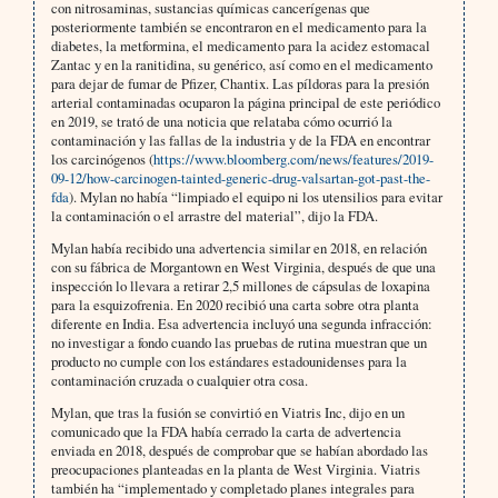
con nitrosaminas, sustancias químicas cancerígenas que
posteriormente también se encontraron en el medicamento para la
diabetes, la metformina, el medicamento para la acidez estomacal
Zantac y en la ranitidina, su genérico, así como en el medicamento
para dejar de fumar de Pfizer, Chantix. Las píldoras para la presión
arterial contaminadas ocuparon la página principal de este periódico
en 2019, se trató de una noticia que relataba cómo ocurrió la
contaminación y las fallas de la industria y de la FDA en encontrar
los carcinógenos (
https://www.bloomberg.com/news/features/2019-
09-12/how-carcinogen-tainted-generic-drug-valsartan-got-past-the-
fda
). Mylan no había “limpiado el equipo ni los utensilios para evitar
la contaminación o el arrastre del material”, dijo la FDA.
Mylan había recibido una advertencia similar en 2018, en relación
con su fábrica de Morgantown en West Virginia, después de que una
inspección lo llevara a retirar 2,5 millones de cápsulas de loxapina
para la esquizofrenia. En 2020 recibió una carta sobre otra planta
diferente en India. Esa advertencia incluyó una segunda infracción:
no investigar a fondo cuando las pruebas de rutina muestran que un
producto no cumple con los estándares estadounidenses para la
contaminación cruzada o cualquier otra cosa.
Mylan, que tras la fusión se convirtió en Viatris Inc, dijo en un
comunicado que la FDA había cerrado la carta de advertencia
enviada en 2018, después de comprobar que se habían abordado las
preocupaciones planteadas en la planta de West Virginia. Viatris
también ha “implementado y completado planes integrales para