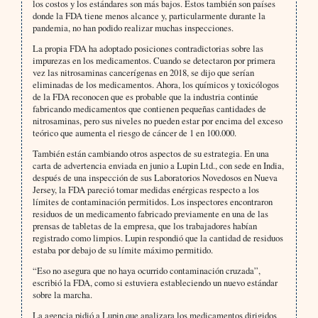
los costos y los estándares son más bajos. Estos también son países
donde la FDA tiene menos alcance y, particularmente durante la
pandemia, no han podido realizar muchas inspecciones.
La propia FDA ha adoptado posiciones contradictorias sobre las
impurezas en los medicamentos. Cuando se detectaron por primera
vez las nitrosaminas cancerígenas en 2018, se dijo que serían
eliminadas de los medicamentos. Ahora, los químicos y toxicólogos
de la FDA reconocen que es probable que la industria continúe
fabricando medicamentos que contienen pequeñas cantidades de
nitrosaminas, pero sus niveles no pueden estar por encima del exceso
teórico que aumenta el riesgo de cáncer de 1 en 100.000.
También están cambiando otros aspectos de su estrategia. En una
carta de advertencia enviada en junio a Lupin Ltd., con sede en India,
después de una inspección de sus Laboratorios Novedosos en Nueva
Jersey, la FDA pareció tomar medidas enérgicas respecto a los
límites de contaminación permitidos. Los inspectores encontraron
residuos de un medicamento fabricado previamente en una de las
prensas de tabletas de la empresa, que los trabajadores habían
registrado como limpios. Lupin respondió que la cantidad de residuos
estaba por debajo de su límite máximo permitido.
“Eso no asegura que no haya ocurrido contaminación cruzada”,
escribió la FDA, como si estuviera estableciendo un nuevo estándar
sobre la marcha.
La agencia pidió a Lupin que analizara los medicamentos dirigidos