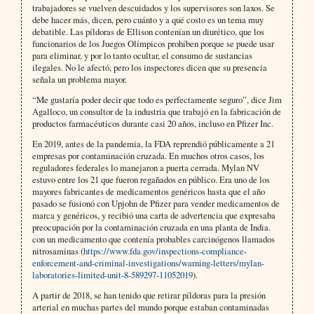
trabajadores se vuelven descuidados y los supervisores son laxos. Se
debe hacer más, dicen, pero cuánto y a qué costo es un tema muy
debatible. Las píldoras de Ellison contenían un diurético, que los
funcionarios de los Juegos Olímpicos prohíben porque se puede usar
para eliminar, y por lo tanto ocultar, el consumo de sustancias
ilegales. No le afectó, pero los inspectores dicen que su presencia
señala un problema mayor.
“Me gustaría poder decir que todo es perfectamente seguro”, dice Jim
Agalloco, un consultor de la industria que trabajó en la fabricación de
productos farmacéuticos durante casi 20 años, incluso en Pfizer Inc.
En 2019, antes de la pandemia, la FDA reprendió públicamente a 21
empresas por contaminación cruzada. En muchos otros casos, los
reguladores federales lo manejaron a puerta cerrada. Mylan NV
estuvo entre los 21 que fueron regañados en público. Era uno de los
mayores fabricantes de medicamentos genéricos hasta que el año
pasado se fusionó con Upjohn de Pfizer para vender medicamentos de
marca y genéricos, y recibió una carta de advertencia que expresaba
preocupación por la contaminación cruzada en una planta de India.
con un medicamento que contenía probables carcinógenos llamados
nitrosaminas (
https://www.fda.gov/inspections-compliance-
enforcement-and-criminal-investigations/warning-letters/mylan-
laboratories-limited-unit-8-589297-11052019
).
A partir de 2018, se han tenido que retirar píldoras para la presión
arterial en muchas partes del mundo porque estaban contaminadas