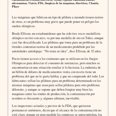
nitrosaminas, Viatris, FDA, limpieza de las maquinas, diuréticos, Chantix,
Pfizer
Las máquinas que fabrican un tipo de píldora a menudo tienen rastros
de otras, es un problema muy grave que puede poner en peligro los
sueños olímpicos.
Brady Ellison, un estadounidense que ha sido tres veces medallista
olímpico en tiro con arco, va por una medalla de oro en Tokio, aunque
casi fue descalificado. Las píldoras que toma para un problema de la
tiroides contenían rastros de un medicamento prohibido por las
autoridades antidopaje. “No tenía ni idea”, dice Ellison, de 32 años.
Pocos tienen acceso a los exámenes que se utilizan en los Juegos
Olímpicos para detectar el consumo de sustancias, pero muchos se
encontrarían en una situación similar si lo hicieran. La industria de
un billón de dólares de medicamentos venta con receta tiene un
problema del que no le gusta hablar, y que no comprende del todo. Los
fabricantes sellan las píldoras para un problema determinado en las
mismas máquinas que usan para sellar píldoras para otro problema
diferente, y aunque se supone que deben limpiar muy bien las
maquinas entre las rondas de producción, la contaminación por
residuos es frecuente y, algunos afirman, inevitable.
Los inspectores actuales y previos de la FDA, que quisieron
permanecer anónimos, dicen que el alcance de la contaminación no
está claro, porque en gran medida las empresas se autocontrolan, los