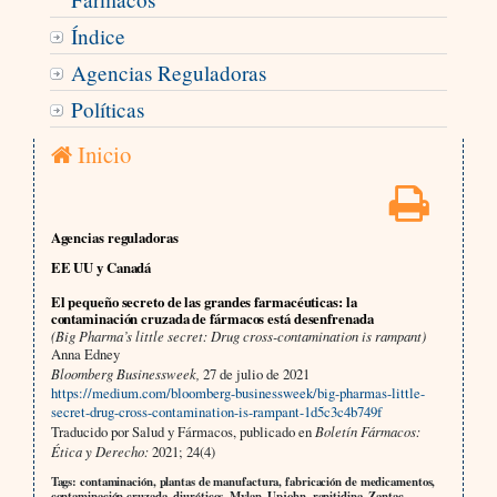
Índice
Agencias Reguladoras
Políticas
Inicio
Agencias reguladoras
EE UU y Canadá
El pequeño secreto de las grandes farmacéuticas: la
contaminación cruzada de fármacos está desenfrenada
(Big Pharma’s little secret: Drug cross-contamination is rampant)
Anna Edney
Bloomberg Businessweek,
27 de julio de 2021
https://medium.com/bloomberg-businessweek/big-pharmas-little-
secret-drug-cross-contamination-is-rampant-1d5c3c4b749f
Traducido por Salud y Fármacos, publicado en
Boletín Fármacos:
Ética y Derecho:
2021; 24(4)
Tags: contaminación, plantas de manufactura, fabricación de medicamentos,
contaminación cruzada, diuréticos, Mylan, Upjohn, ranitidina, Zantac,