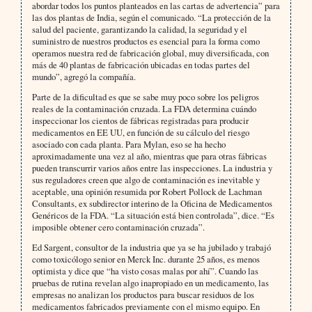
abordar todos los puntos planteados en las cartas de advertencia” para
las dos plantas de India, según el comunicado. “La protección de la
salud del paciente, garantizando la calidad, la seguridad y el
suministro de nuestros productos es esencial para la forma como
operamos nuestra red de fabricación global, muy diversificada, con
más de 40 plantas de fabricación ubicadas en todas partes del
mundo”, agregó la compañía.
Parte de la dificultad es que se sabe muy poco sobre los peligros
reales de la contaminación cruzada. La FDA determina cuándo
inspeccionar los cientos de fábricas registradas para producir
medicamentos en EE UU, en función de su cálculo del riesgo
asociado con cada planta. Para Mylan, eso se ha hecho
aproximadamente una vez al año, mientras que para otras fábricas
pueden transcurrir varios años entre las inspecciones. La industria y
sus reguladores creen que algo de contaminación es inevitable y
aceptable, una opinión resumida por Robert Pollock de Lachman
Consultants, ex subdirector interino de la Oficina de Medicamentos
Genéricos de la FDA. “La situación está bien controlada”, dice. “Es
imposible obtener cero contaminación cruzada”.
Ed Sargent, consultor de la industria que ya se ha jubilado y trabajó
como toxicólogo senior en Merck Inc. durante 25 años, es menos
optimista y dice que “ha visto cosas malas por ahí”. Cuando las
pruebas de rutina revelan algo inapropiado en un medicamento, las
empresas no analizan los productos para buscar residuos de los
medicamentos fabricados previamente con el mismo equipo. En