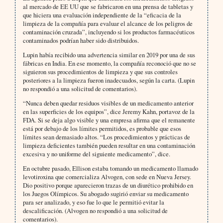
al mercado de EE UU que se fabricaron en una prensa de tabletas y
que hiciera una evaluación independiente de la “eficacia de la
limpieza de la compañía para evaluar el alcance de los peligros de
contaminación cruzada”, incluyendo si los productos farmacéuticos
contaminados podrían haber sido distribuidos.
Lupin había recibido una advertencia similar en 2019 por una de sus
fábricas en India. En ese momento, la compañía reconoció que no se
siguieron sus procedimientos de limpieza y que sus controles
posteriores a la limpieza fueron inadecuados, según la carta. (Lupin
no respondió a una solicitud de comentarios).
“Nunca deben quedar residuos visibles de un medicamento anterior
en las superficies de los equipos”, dice Jeremy Kahn, portavoz de la
FDA. Si se deja algo visible y una empresa afirma que el remanente
está por debajo de los límites permitidos, es probable que esos
límites sean demasiado altos. “Los procedimientos y prácticas de
limpieza deficientes también pueden resultar en una contaminación
excesiva y no uniforme del siguiente medicamento”, dice.
En octubre pasado, Ellison estaba tomando un medicamento llamado
levotiroxina que comercializa Alvogen, con sede en Nueva Jersey.
Dio positivo porque aparecieron trazas de un diurético prohibido en
los Juegos Olímpicos. Su abogado sugirió enviar su medicamento
para ser analizado, y eso fue lo que le permitió evitar la
descalificación. (Alvogen no respondió a una solicitud de
comentarios).