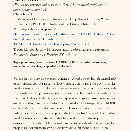
(Patent protection and access to Covid-19 medical products in
developing countries)
Chaudhuri S
In Mousumi Dutta, Zakir Husain and Anup Sinha (Editors) “The
Impact of COVID-19 on India and the Global Order – A
Multidisciplinary Approach”
https://www.researchgate.net/publication/353862453_Patent_Protecti
on_and_Access_to_Covid-
19_Medical_Products_in_Developing_Countries_O
Traducido por Salud y Fármacos, publicado en
Boletín Fármacos:
Economía, Patentes y Precios
2021; 24(4)
Tags: pandemia, acceso universal, ADPIC, OMC, licencias voluntarias,
exención de patentes, propiedad intelectual
Varias de las nuevas vacunas contra el covid que se han desarrollado
están protegidas por patente. Los titulares de la patente controlan la
producción, el suministro y el precio de estas vacunas. La mayoría de
los residentes en países de bajos ingresos no han podido acceder a las
vacunas. India y Sudáfrica, con el apoyo de un gran número de países
en desarrollo, han presentado una propuesta al Consejo de los ADPIC
de la OMC solicitando una exención temporal para eliminar las
patentes y otras barreras de propiedad intelectual para el desarrollo,
producción y suministro de todos los productos médicos para
combatir el covid-19. Han pasado nueve meses desde que se hizo la
propuesta por primera vez en octubre de 2020, pero aún no se ha