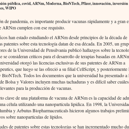
sión pública, covid, ARNm, Moderna, BioNTech, Pfizer, innovación, inversión
tes, WIPO
ón de pandemia, es importante producir vacunas rápidamente y a gran e
e ARNm cumplen con ese requisito.
ficos han estado estudiando el ARNm desde principios de la década de
as patentes sobre esta tecnología datan de esa década. En 2005, un gru
ores de la Universidad de Pensilvania publicó hallazgos sobre la tecnol
se consideran críticos para el desarrollo de terapias basadas en ARN
niversidad otorgó las licencias exclusivas de sus patentes de ARNm a
eutics, que luego se las ofreció a su filial CellScript, y posteriormente 
 BioNTech. Todos los documentos que la universidad ha presentado a 
e Bolsa y Valores incluyen muchas tachaduras y es difícil saber cuáles
elevantes para la producción de vacunas.
cto clave de una plataforma de vacuna de ARNm es la capacidad de admi
 célula utilizando una nanopartícula lipídica. En 1998, la Universida
lumbia y Arbutus Biopharmaceuticals hicieron algunos trabajos prelimi
vos sobre nanopartículas de lípidos.
tudes de patentes sobre estas tecnologías se han incrementado mucho du