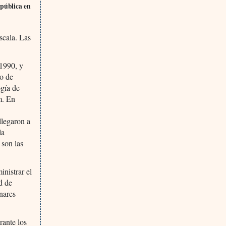
 pública en
scala. Las
 1990, y
po de
ogía de
m. En
llegaron a
la
 son las
nistrar el
d de
nares
rante los