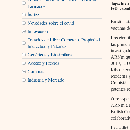
Tags: inver
Fármacos
I+D, paten
Índice
En situaci
Novedades sobre el covid
vacunas d
Innovación
Los cientí
Tratados de Libre Comercio, Propiedad
las primer
Intelectual y Patentes
investigad
Genéricos y Biosimilares
ARNm que 
Acceso y Precios
2017, la U
RiboTherap
Compras
Moderna y
Industria y Mercado
Comisión d
patentes r
Otro aspe
ARNm a una
British Co
colaborati
Las solici