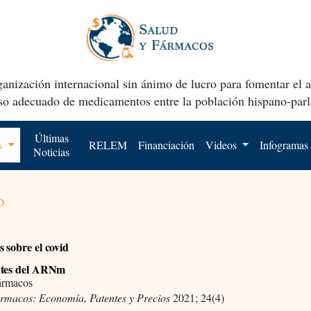
anización internacional sin ánimo de lucro para fomentar el 
uso adecuado de medicamentos entre la población hispano-parl
Últimas
os
RELEM
Financiación
Videos
Infogramas
Noticias
o
 sobre el covid
ntes del ARNm
ármacos
ármacos: Economía, Patentes y Precios
2021; 24(4)