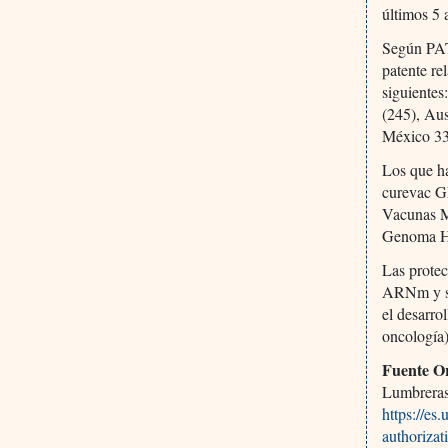
últimos 5 
Según PAT
patente re
siguiente
(245), Aus
México 33
Los que ha
curevac 
Vacunas M
Genoma Hu
Las protec
ARNm y sus
el desarro
oncología)
Fuente Or
Lumbreras 
https://es
authorizat