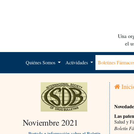
Una org
el 
Quiénes Somos
Actividades
Boletines Fármac
Inici
Novedades
Las pate
Noviembre 2021
Salud y F
Boletín F
Portada e información sobre el Boletín