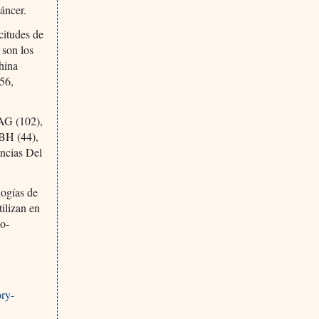
áncer.
itudes de
 son los
hina
 56,
 AG (102),
BH (44),
ncias Del
logías de
ilizan en
no-
ory-