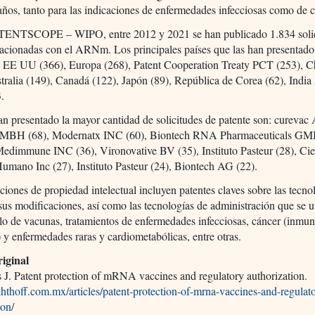
años, tanto para las indicaciones de enfermedades infecciosas como de c
ENTSCOPE – WIPO, entre 2012 y 2021 se han publicado 1.834 solic
lacionadas con el ARNm. Los principales países que las han presentado
s: EE UU (366), Europa (268), Patent Cooperation Treaty PCT (253), C
tralia (149), Canadá (122), Japón (89), República de Corea (62), India
.
n presentado la mayor cantidad de solicitudes de patente son: curevac
GMBH (68), Modernatx INC (60), Biontech RNA Pharmaceuticals GM
edimmune INC (36), Vironovative BV (35), Instituto Pasteur (28), Cie
mano Inc (27), Instituto Pasteur (24), Biontech AG (22).
ciones de propiedad intelectual incluyen patentes claves sobre las tecno
 modificaciones, así como las tecnologías de administración que se ut
llo de vacunas, tratamientos de enfermedades infecciosas, cáncer (inmu
 y enfermedades raras y cardiometabólicas, entre otras.
iginal
J. Patent protection of mRNA vaccines and regulatory authorization.
.uhthoff.com.mx/articles/patent-protection-of-mrna-vaccines-and-regulat
ion/