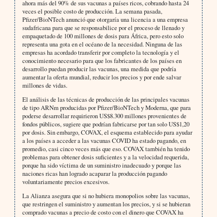
ahora más del 90% de sus vacunas a países ricos, cobrando hasta 24
veces el posible costo de producción. La semana pasada,
Pfizer/BioNTech anunció que otorgaría una licencia a una empresa
sudafricana para que se responsabilice por el proceso de llenado y
empaquetado de 100 millones de dosis para África, pero esto solo
representa una gota en el océano de la necesidad. Ninguna de las
empresas ha acordado transferir por completo la tecnología y el
conocimiento necesario para que los fabricantes de los países en
desarrollo puedan producir las vacunas, una medida que podría
aumentar la oferta mundial, reducir los precios y por ende salvar
millones de vidas.
El análisis de las técnicas de producción de las principales vacunas
de tipo ARNm producidas por Pfizer/BioNTech y Moderna, que para
poderse desarrollar requirieron US$8.300 millones provenientes de
fondos públicos, sugiere que podrían fabricarse por tan solo US$1,20
por dosis. Sin embargo, COVAX, el esquema establecido para ayudar
a los países a acceder a las vacunas COVID ha estado pagando, en
promedio, casi cinco veces más que eso. COVAX también ha tenido
problemas para obtener dosis suficientes y a la velocidad requerida,
porque ha sido víctima de un suministro inadecuado y porque las
naciones ricas han logrado acaparar la producción pagando
voluntariamente precios excesivos.
La Alianza asegura que si no hubiera monopolios sobre las vacunas,
que restringen el suministro y aumentan los precios, y si se hubieran
comprado vacunas a precio de costo con el dinero que COVAX ha