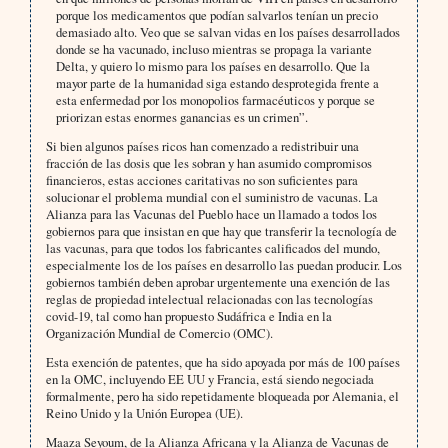
porque los medicamentos que podían salvarlos tenían un precio
demasiado alto. Veo que se salvan vidas en los países desarrollados
donde se ha vacunado, incluso mientras se propaga la variante
Delta, y quiero lo mismo para los países en desarrollo. Que la
mayor parte de la humanidad siga estando desprotegida frente a
esta enfermedad por los monopolios farmacéuticos y porque se
priorizan estas enormes ganancias es un crimen”.
Si bien algunos países ricos han comenzado a redistribuir una
fracción de las dosis que les sobran y han asumido compromisos
financieros, estas acciones caritativas no son suficientes para
solucionar el problema mundial con el suministro de vacunas. La
Alianza para las Vacunas del Pueblo hace un llamado a todos los
gobiernos para que insistan en que hay que transferir la tecnología de
las vacunas, para que todos los fabricantes calificados del mundo,
especialmente los de los países en desarrollo las puedan producir. Los
gobiernos también deben aprobar urgentemente una exención de las
reglas de propiedad intelectual relacionadas con las tecnologías
covid-19, tal como han propuesto Sudáfrica e India en la
Organización Mundial de Comercio (OMC).
Esta exención de patentes, que ha sido apoyada por más de 100 países
en la OMC, incluyendo EE UU y Francia, está siendo negociada
formalmente, pero ha sido repetidamente bloqueada por Alemania, el
Reino Unido y la Unión Europea (UE).
Maaza Seyoum, de la Alianza Africana y la Alianza de Vacunas de