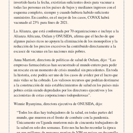
invertido hasta la fecha, existirían suficientes dosis para vacunar a
todas las personas en los países de bajos y medianos ingresos con el
esquema completo, siempre y cuando hubiera habido suficiente
suministro. En cambio, en el mejor de los casos, COVAX habrá
vacunado al 23% para fines de 2021.
La Alianza, que está conformada por 70 organizaciones e incluye a la
Alianza Africana, Oxfam y ONUSIDA, afirma que el hecho de que
algunos países ricos no apoyen la eliminación de los monopolios y la
reducción de los precios excesivos ha contribuido directamente a la
escasez de vacunas en las naciones más pobres.
Anna Marriott, directora de políticas de salud de Oxfam, dijo: “Las
empresas farmacéuticas han secuestrado al mundo entero para pedir
un rescate en un momento de crisis mundial sin precedentes. En toda
la historia, este podría ser uno de los casos de avidez por el lucro que
más vidas se ha cobrado. Los valiosos recursos que podrían destinarse
a la construcción de más establecimientos de salud en los países más
pobres están siendo depredados por los directores ejecutivos y los
accionistas de estas corporaciones todopoderosas”.
Winnie Byanyima, directora ejecutiva de ONUSIDA, dijo:
“Todos los días hay trabajadores de la salud, en todas partes del
mundo, que mueren en el frente de combate con la pandemia.
Únicamente en Uganda murieron más de cincuenta trabajadores de
la salud en solo dos semanas. Esto nos ha hecho recordar la época
en que millones de personas morían de VIH en países en desarrollo