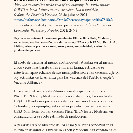
(Vaccine monopolies make cost of vaccinating the world against
COVID at least 5 times more expensive than it could be)
Oxfam, the People’s Vaccine,
28 de julio de 2021
https://oxfam.app.box.com/s/0az3c7norqapcsy6sjc4hb66m7840n2i
Traducido por Salud y Fármacos, publicado en
Boletín Fármacos:
Economía, Patentes y Precios
2021; 24(4)
Tags: acceso universal a vacunas, pandemia, Pfizer, BioNTech, Moderna,
secretismo, ampliar manufactura de vacunas, COVAX, OXFAM, ONUSIDA,
ARNm, Alianza por las vacunas, monopolios, asequibilidad, costos de
producción, precios
El costo de vacunar al mundo contra covid-19 podría ser al menos
cinco veces más barato si las empresas farmacéuticas no se
estuvieran aprovechando de sus monopolios sobre las vacunas, dijeron
hoy activistas de la Alianza para las Vacunas del Pueblo (People’s
Vaccine Alliance).
Un nuevo análisis de esta Alianza muestra que las empresas
Pfizer/BioNTech y Moderna están cobrando a los gobiernos hasta
US$41.000 millones por encima del costo estimado de producción.
Colombia, por ejemplo, podría haber pagado un exceso de hasta
US$375 millones por las vacunas Pfizer/BioNTech y Moderna, en
comparación a su costo estimado de producción.
A pesar del rápido aumento de los casos y muertes por covid en el
mundo en desarrollo, Pfizer/BioNTech y Moderna han vendido hasta