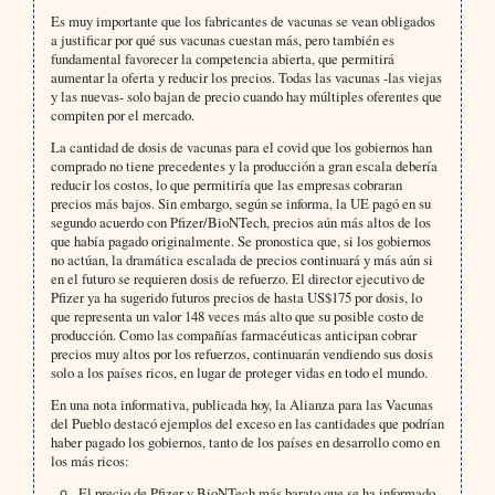
Es muy importante que los fabricantes de vacunas se vean obligados
a justificar por qué sus vacunas cuestan más, pero también es
fundamental favorecer la competencia abierta, que permitirá
aumentar la oferta y reducir los precios. Todas las vacunas -las viejas
y las nuevas- solo bajan de precio cuando hay múltiples oferentes que
compiten por el mercado.
La cantidad de dosis de vacunas para el covid que los gobiernos han
comprado no tiene precedentes y la producción a gran escala debería
reducir los costos, lo que permitiría que las empresas cobraran
precios más bajos. Sin embargo, según se informa, la UE pagó en su
segundo acuerdo con Pfizer/BioNTech, precios aún más altos de los
que había pagado originalmente. Se pronostica que, si los gobiernos
no actúan, la dramática escalada de precios continuará y más aún si
en el futuro se requieren dosis de refuerzo. El director ejecutivo de
Pfizer ya ha sugerido futuros precios de hasta US$175 por dosis, lo
que representa un valor 148 veces más alto que su posible costo de
producción. Como las compañías farmacéuticas anticipan cobrar
precios muy altos por los refuerzos, continuarán vendiendo sus dosis
solo a los países ricos, en lugar de proteger vidas en todo el mundo.
En una nota informativa, publicada hoy, la Alianza para las Vacunas
del Pueblo destacó ejemplos del exceso en las cantidades que podrían
haber pagado los gobiernos, tanto de los países en desarrollo como en
los más ricos:
El precio de Pfizer y BioNTech más barato que se ha informado