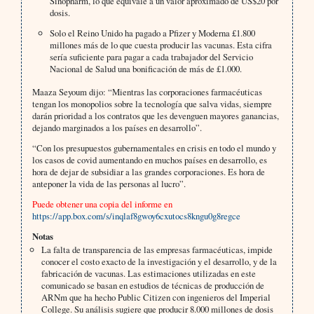
Sinopharm, lo que equivale a un valor aproximado de US$20 por
dosis.
Solo el Reino Unido ha pagado a Pfizer y Moderna £1.800
millones más de lo que cuesta producir las vacunas. Esta cifra
sería suficiente para pagar a cada trabajador del Servicio
Nacional de Salud una bonificación de más de £1.000.
Maaza Seyoum dijo: “Mientras las corporaciones farmacéuticas
tengan los monopolios sobre la tecnología que salva vidas, siempre
darán prioridad a los contratos que les devenguen mayores ganancias,
dejando marginados a los países en desarrollo”.
“Con los presupuestos gubernamentales en crisis en todo el mundo y
los casos de covid aumentando en muchos países en desarrollo, es
hora de dejar de subsidiar a las grandes corporaciones. Es hora de
anteponer la vida de las personas al lucro”.
Puede obtener una copia del informe en
https://app.box.com/s/inqlaf8gwoy6cxutocs8kngu0g8regce
Notas
La falta de transparencia de las empresas farmacéuticas, impide
conocer el costo exacto de la investigación y el desarrollo, y de la
fabricación de vacunas. Las estimaciones utilizadas en este
comunicado se basan en estudios de técnicas de producción de
ARNm que ha hecho Public Citizen con ingenieros del Imperial
College. Su análisis sugiere que producir 8.000 millones de dosis