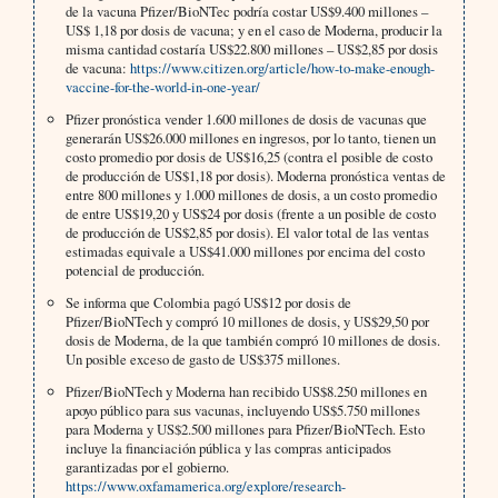
de la vacuna Pfizer/BioNTec podría costar US$9.400 millones –
US$ 1,18 por dosis de vacuna; y en el caso de Moderna, producir la
misma cantidad costaría US$22.800 millones – US$2,85 por dosis
de vacuna:
https://www.citizen.org/article/how-to-make-enough-
vaccine-for-the-world-in-one-year/
Pfizer pronóstica vender 1.600 millones de dosis de vacunas que
generarán US$26.000 millones en ingresos, por lo tanto, tienen un
costo promedio por dosis de US$16,25 (contra el posible de costo
de producción de US$1,18 por dosis). Moderna pronóstica ventas de
entre 800 millones y 1.000 millones de dosis, a un costo promedio
de entre US$19,20 y US$24 por dosis (frente a un posible de costo
de producción de US$2,85 por dosis). El valor total de las ventas
estimadas equivale a US$41.000 millones por encima del costo
potencial de producción.
Se informa que Colombia pagó US$12 por dosis de
Pfizer/BioNTech y compró 10 millones de dosis, y US$29,50 por
dosis de Moderna, de la que también compró 10 millones de dosis.
Un posible exceso de gasto de US$375 millones.
Pfizer/BioNTech y Moderna han recibido US$8.250 millones en
apoyo público para sus vacunas, incluyendo US$5.750 millones
para Moderna y US$2.500 millones para Pfizer/BioNTech. Esto
incluye la financiación pública y las compras anticipados
garantizadas por el gobierno.
https://www.oxfamamerica.org/explore/research-