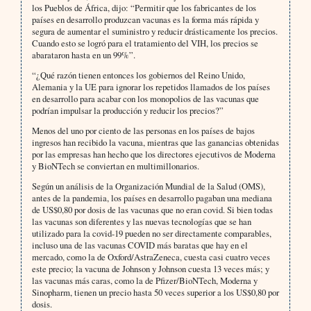
los Pueblos de África, dijo: “Permitir que los fabricantes de los
países en desarrollo produzcan vacunas es la forma más rápida y
segura de aumentar el suministro y reducir drásticamente los precios.
Cuando esto se logró para el tratamiento del VIH, los precios se
abarataron hasta en un 99%”.
“¿Qué razón tienen entonces los gobiernos del Reino Unido,
Alemania y la UE para ignorar los repetidos llamados de los países
en desarrollo para acabar con los monopolios de las vacunas que
podrían impulsar la producción y reducir los precios?”
Menos del uno por ciento de las personas en los países de bajos
ingresos han recibido la vacuna, mientras que las ganancias obtenidas
por las empresas han hecho que los directores ejecutivos de Moderna
y BioNTech se conviertan en multimillonarios.
Según un análisis de la Organización Mundial de la Salud (OMS),
antes de la pandemia, los países en desarrollo pagaban una mediana
de US$0,80 por dosis de las vacunas que no eran covid. Si bien todas
las vacunas son diferentes y las nuevas tecnologías que se han
utilizado para la covid-19 pueden no ser directamente comparables,
incluso una de las vacunas COVID más baratas que hay en el
mercado, como la de Oxford/AstraZeneca, cuesta casi cuatro veces
este precio; la vacuna de Johnson y Johnson cuesta 13 veces más; y
las vacunas más caras, como la de Pfizer/BioNTech, Moderna y
Sinopharm, tienen un precio hasta 50 veces superior a los US$0,80 por
dosis.