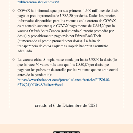
publications/shot-recovery/
COVAX ha informado que por sus primeros 1.300 millones de dosis
pagó un precio promedio de US$5,20 por dosis. Dados los precios
informados disponibles para las vacunas en la cartera de COVAX,
es razonable suponer que COVAX pagó menos de US$5,20 por la
vacuna Oxford/AstraZeneca (reduciendo el precio promedio por
dosis), y probablemente pagó más por Pfizer/BioNTech
(aumentando el precio promedio por dosis). La falta de
transparencia de estos esquemas impide hacer un escrutinio
adecuado.
La vacuna china Sinopharm se vende por hasta US$40 la dosis (lo
que la hace 50 veces más cara que los US$0,80 por dosis que
pagaban los países en desarrollo por las vacunas que no eran covid
antes de la pandemia):
https://www.thelancet.com/journals/lancet/article/PIIS0140-
6736(21)00306-8/fulltext#sec1
creado el 6 de Diciembre de 2021