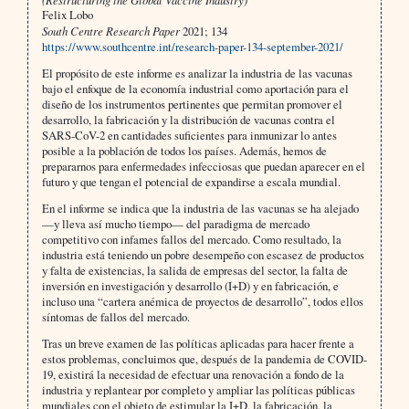
Felix Lobo
South Centre Research Paper
2021; 134
https://www.southcentre.int/research-paper-134-september-2021/
El propósito de este informe es analizar la industria de las vacunas
bajo el enfoque de la economía industrial como aportación para el
diseño de los instrumentos pertinentes que permitan promover el
desarrollo, la fabricación y la distribución de vacunas contra el
SARS-CoV-2 en cantidades suficientes para inmunizar lo antes
posible a la población de todos los países. Además, hemos de
prepararnos para enfermedades infecciosas que puedan aparecer en el
futuro y que tengan el potencial de expandirse a escala mundial.
En el informe se indica que la industria de las vacunas se ha alejado
—y lleva así mucho tiempo— del paradigma de mercado
competitivo con infames fallos del mercado. Como resultado, la
industria está teniendo un pobre desempeño con escasez de productos
y falta de existencias, la salida de empresas del sector, la falta de
inversión en investigación y desarrollo (I+D) y en fabricación, e
incluso una “cartera anémica de proyectos de desarrollo”, todos ellos
síntomas de fallos del mercado.
Tras un breve examen de las políticas aplicadas para hacer frente a
estos problemas, concluimos que, después de la pandemia de COVID-
19, existirá la necesidad de efectuar una renovación a fondo de la
industria y replantear por completo y ampliar las políticas públicas
mundiales con el objeto de estimular la I+D, la fabricación, la