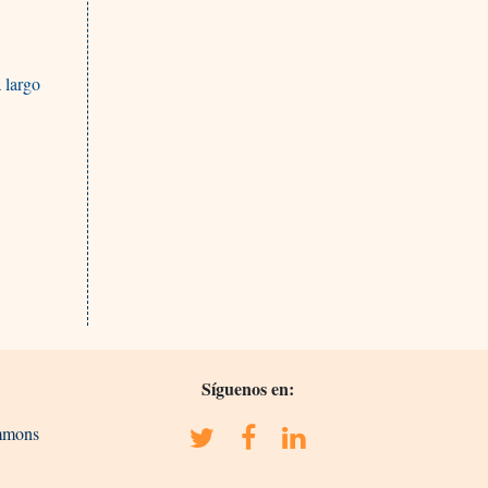
a largo
Síguenos en:
ommons