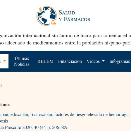
anización internacional sin ánimo de lucro para fomentar el 
uso adecuado de medicamentos entre la población hispano-parl
Últimas
os
RELEM
Financiación
Videos
Infogramas
Noticias
o
ciones
bán, edoxabán, rivaroxabán: factores de riesgo elevado de hemorragia
bosis
ta Prescrire 2020; 40 (441): 506-509