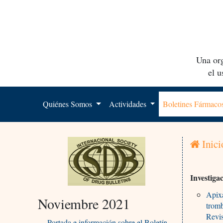
Una org
el 
Quiénes Somos
Actividades
Boletines Fármac
Inici
Investiga
Apixa
Noviembre 2021
trom
Revis
Portada e información sobre el Boletín