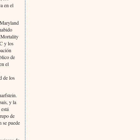
ca en el
e Maryland
habido
 Mortality
C y los
pación
blico de
en el
n
d de los
arfstein.
aís, y la
 está
grupo de
ón se puede