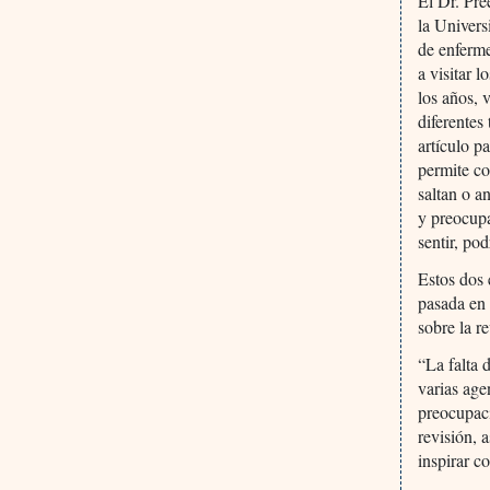
El Dr. Pre
la Univer
de enferm
a visitar 
los años, 
diferentes
artículo p
permite co
saltan o a
y preocupa
sentir, po
Estos dos 
pasada en
sobre la r
“La falta 
varias age
preocupaci
revisión, 
inspirar c