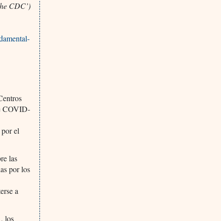
 the CDC’)
ndamental-
 Centros
 de COVID-
 por el
re las
as por los
erse a
, los