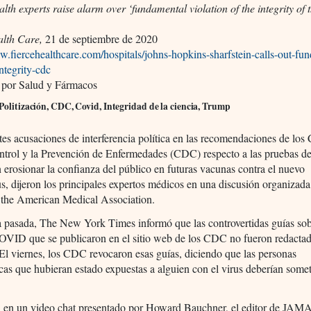
alth experts raise alarm over ‘fundamental violation of the integrity of
d
alth Care,
21 de septiembre de 2020
w.fiercehealthcare.com/hospitals/johns-hopkins-sharfstein-calls-out-fu
integrity-cdc
 por Salud y Fármacos
Politización, CDC, Covid, Integridad de la ciencia, Trump
tes acusaciones de interferencia política en las recomendaciones de los
ontrol y la Prevención de Enfermedades (CDC) respecto a las pruebas
 erosionar la confianza del público en futuras vacunas contra el nuevo
s, dijeron los principales expertos médicos en una discusión organizada
f the American Medical Association.
 pasada, The New York Times informó que las controvertidas guías sob
OVID que se publicaron en el sitio web de los CDC no fueron redactad
l viernes, los CDC revocaron esas guías, diciendo que las personas
cas que hubieran estado expuestas a alguien con el virus deberían somet
, en un video chat presentado por Howard Bauchner, el editor de JAMA