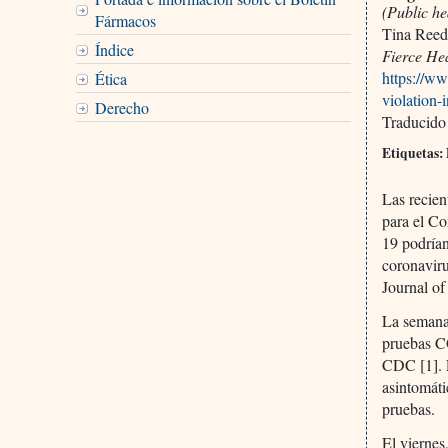
(Public he
Fármacos
Tina Ree
Índice
Fierce He
https://ww
Ética
violation-
Derecho
Traducido
Etiquetas: 
Las recien
para el C
19 podrían
coronaviru
Journal o
La semana
pruebas C
CDC [1]. E
asintomáti
pruebas.
El viernes