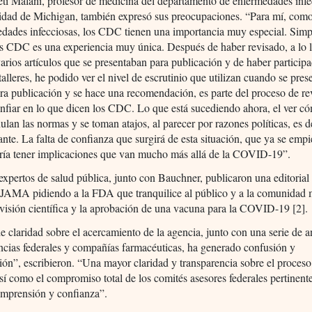
eti Malani, profesor de medicina del departamento de enfermedades infe
sidad de Michigan, también expresó sus preocupaciones. “Para mí, com
edades infecciosas, los CDC tienen una importancia muy especial. Simp
los CDC es una experiencia muy única. Después de haber revisado, a lo 
varios artículos que se presentaban para publicación y de haber particip
 talleres, he podido ver el nivel de escrutinio que utilizan cuando se pres
ara publicación y se hace una recomendación, es parte del proceso de re
nfiar en lo que dicen los CDC. Lo que está sucediendo ahora, el ver c
nulan las normas y se toman atajos, al parecer por razones políticas, es 
nte. La falta de confianza que surgirá de esta situación, que ya se empi
dría tener implicaciones que van mucho más allá de la COVID-19”.
expertos de salud pública, junto con Bauchner, publicaron una editorial
 JAMA pidiendo a la FDA que tranquilice al público y a la comunidad
evisión científica y la aprobación de una vacuna para la COVID-19 [2].
de claridad sobre el acercamiento de la agencia, junto con una serie de 
ncias federales y compañías farmacéuticas, ha generado confusión y
ón”, escribieron. “Una mayor claridad y transparencia sobre el proceso
así como el compromiso total de los comités asesores federales pertinent
omprensión y confianza”.