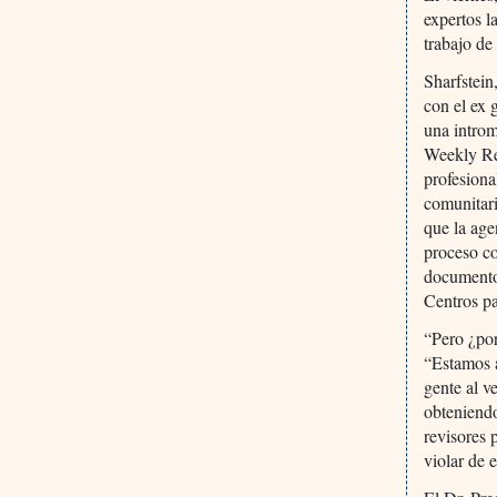
expertos l
trabajo de 
Sharfstein
con el ex
una introm
Weekly Rep
profesiona
comunitari
que la age
proceso co
documento
Centros pa
“Pero ¿por
“Estamos a
gente al v
obteniendo
revisores 
violar de 