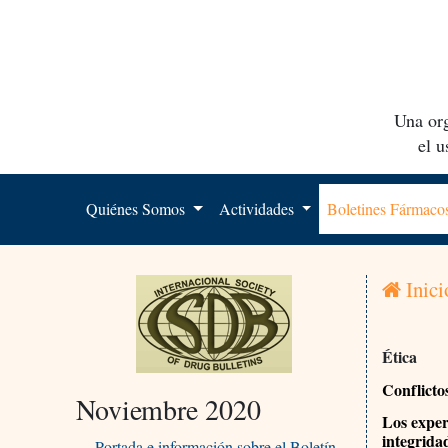
Una org
el 
Quiénes Somos
Actividades
Boletines Fármac
Inici
Ética
Conflicto
Noviembre 2020
Los exper
integrida
Portada e información sobre el Boletín