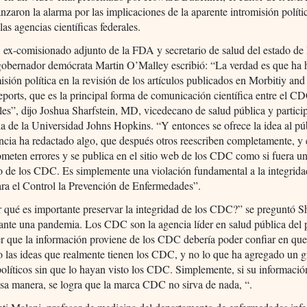
anzaron la alarma por las implicaciones de la aparente intromisión políti
las agencias científicas federales.
, ex-comisionado adjunto de la FDA y secretario de salud del estado d
 gobernador demócrata Martin O’Malley escribió: “La verdad es que ha 
isión política en la revisión de los artículos publicados en Morbitiy and
orts, que es la principal forma de comunicación científica entre el CD
les”, dijo Joshua Sharfstein, MD, vicedecano de salud pública y partici
a de la Universidad Johns Hopkins. “Y entonces se ofrece la idea al pú
ncia ha redactado algo, que después otros reescriben completamente, y 
meten errores y se publica en el sitio web de los CDC como si fuera u
 de los CDC. Es simplemente una violación fundamental a la integrida
ra el Control la Prevención de Enfermedades”.
 qué es importante preservar la integridad de los CDC?” se preguntó Sh
nte una pandemia. Los CDC son la agencia líder en salud pública del p
er que la información proviene de los CDC debería poder confiar en que
 las ideas que realmente tienen los CDC, y no lo que ha agregado un 
políticos sin que lo hayan visto los CDC. Simplemente, si su informaci
esa manera, se logra que la marca CDC no sirva de nada, “.