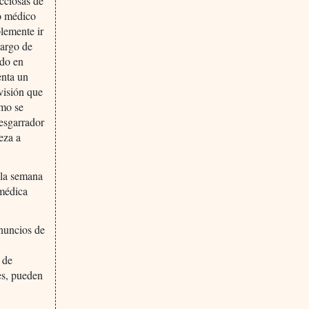
cciosas de
o médico
lemente ir
largo de
ado en
enta un
visión que
ómo se
desgarrador
eza a
 la semana
 médica
anuncios de
 de
es, pueden