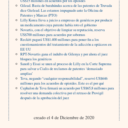
US$15 millones en acuerdos por los opioides
Gilead. Basta de barahúndas acerca de las patentes de Truvada
dice Gielead. Las estamos impugnado ante la Oficina de
Patentes y Marcas (PTO)
Lilly Korea lleva a juicio a empresas de genéricos por producir
un medicamento cuya patente había roto el gobierno
Novartis, con el objetivo de limpiar su reputación, reserva
US$700 millones para acuerdos por sobornos
Reckitt pagará US$1.400 millones para poner fin a los
cuestionamientos del tratamiento de la adicción a opiáceos en
EE UU
RPT-Novartis gana el indulto de Gilenya y por ahora el juez
bloquea los genéricos
Sanofi y Eisai se unen al proceso de Lilly en la Corte Suprema
para salvar a Cialis de reclamos de patentes ‘demasiado
amplias’
Teva, negando “cualquier responsabilidad”, reservó US$646
millones para los acuerdos de opioides. Este es el por qué
Cephalon de Teva firmará un acuerdo por US$65,8 millones para
resolver una demanda colectiva por el retraso de Provigil
después de la aprobación del juez
creado el 4 de Diciembre de 2020