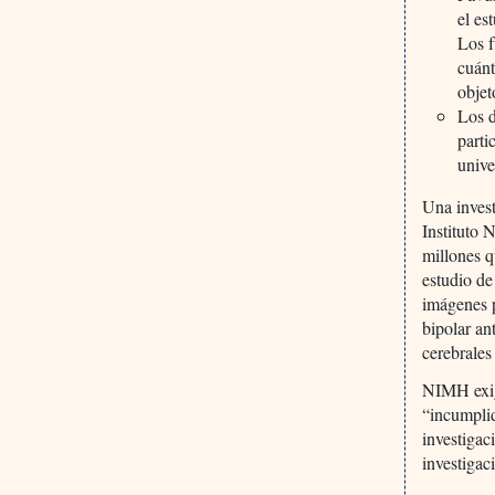
el es
Los f
cuánt
objet
Los d
parti
unive
Una invest
Instituto 
millones q
estudio de
imágenes p
bipolar an
cerebrales
NIMH exigi
“incumplid
investigac
investigac