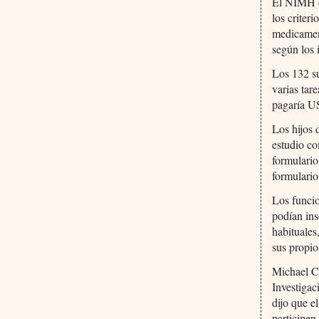
El NIMH c
los criter
medicament
según los 
Los 132 su
varias tar
pagaría U
Los hijos 
estudio co
formulario
formulario
Los funcio
podían ins
habituales
sus propio
Michael Ca
Investiga
dijo que e
participen