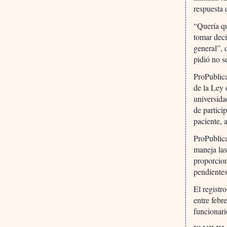
respuesta 
“Quería qu
tomar deci
general”, 
pidió no s
ProPublica 
de la Ley 
universid
de partici
paciente, 
ProPublica
maneja las
proporcion
pendientes
El registr
entre febr
funcionari