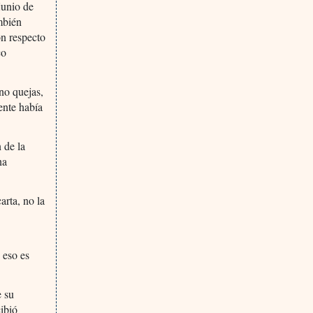
junio de
mbién
on respecto
co
no quejas,
ente había
 de la
na
arta, no la
 eso es
e su
cibió