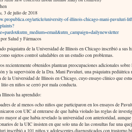
ohen
a,
3 de julio de 2018
w.propublica.org/article/university-of-illinois-chicago-mani-pavuluri-li
plaints?
ce=pardot&utm_medium=email&utm_campaign=dailynewsletter
 por Salud y Fármacos
do psiquiatra de la Universidad de Illinois en Chicago inscribió a sus h
omo sujetos control saludables en un estudio con problemas.
ros recientemente obtenidos plantean preocupaciones adicionales sobre 
ión y la supervisión de la Dra. Mani Pavuluri, una psiquiatra pediátrica
 de la Universidad de Illinois en Chicago, cuyo ensayo clínico que estu
l litio en niños se cerró por mala conducta.
 Illinois ha aprendido:
adres de al menos ocho niños que participaron en los ensayos de Pavul
icaron con UIC al enterarse de que había violado las reglas de investi
o mayor al que había revelado la universidad con anterioridad, aunque
onarios de la UIC insisten en que solo una de las consultas fue una quej
uri inscribió a 101 niños y adolescentes diagnosticados con trastorno b