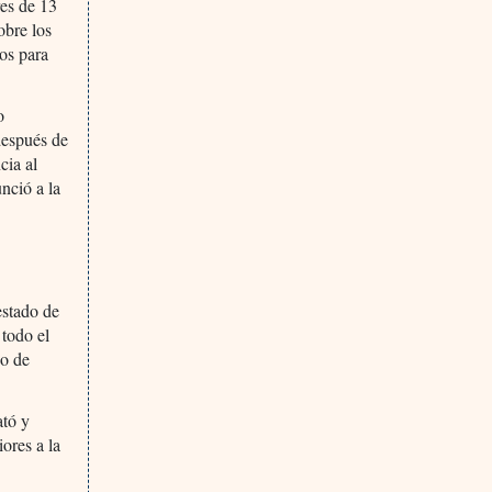
res de 13
obre los
tos para
o
después de
cia al
nció a la
estado de
 todo el
do de
ató y
ores a la