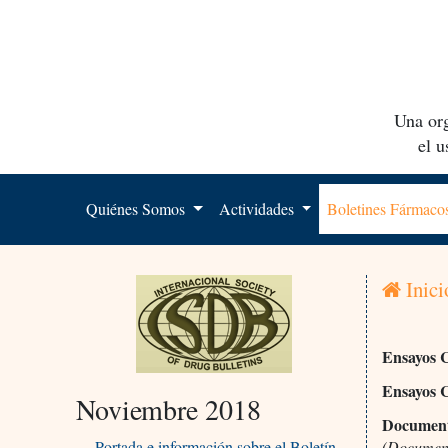
Una org
el 
Quiénes Somos
Actividades
Boletines Fármac
Inici
Ensayos C
Ensayos C
Noviembre 2018
Documento
Portada e información sobre el Boletín
(Document