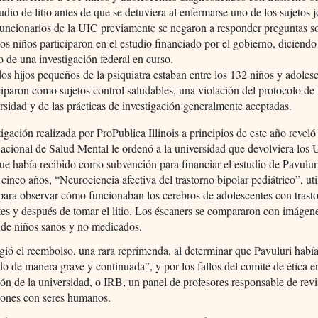
tudio de litio antes de que se detuviera al enfermarse uno de los sujetos 
uncionarios de la UIC previamente se negaron a responder preguntas s
os niños participaron en el estudio financiado por el gobierno, diciendo
o de una investigación federal en curso.
os hijos pequeños de la psiquiatra estaban entre los 132 niños y adoles
ciparon como sujetos control saludables, una violación del protocolo de 
rsidad y de las prácticas de investigación generalmente aceptadas.
igación realizada por ProPublica Illinois a principios de este año reveló
Nacional de Salud Mental le ordenó a la universidad que devolviera los
ue había recibido como subvención para financiar el estudio de Pavulur
 cinco años, “Neurociencia afectiva del trastorno bipolar pediátrico”, uti
ara observar cómo funcionaban los cerebros de adolescentes con trast
tes y después de tomar el litio. Los éscaners se compararon con imágen
 de niños sanos y no medicados.
ó el reembolso, una rara reprimenda, al determinar que Pavuluri habí
o de manera grave y continuada”, y por los fallos del comité de ética e
ión de la universidad, o IRB, un panel de profesores responsable de revi
iones con seres humanos.