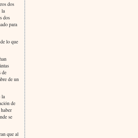
tros dos
 la
s dos
nado para
 de lo que
 han
ántas
s de
mbre de un
 la
gación de
n haber
onde se
ran que al