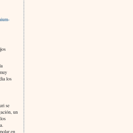
thium-
ijos
la
 muy
dia los
uri se
gación, un
 los
a.
ipolar en