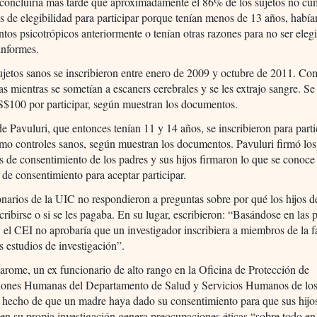
oncluiría más tarde que aproximadamente el 86% de los sujetos no cu
ios de elegibilidad para participar porque tenían menos de 13 años, habí
os psicotrópicos anteriormente o tenían otras razones para no ser elegi
informes.
jetos sanos se inscribieron entre enero de 2009 y octubre de 2011. Co
eas mientras se sometían a escaners cerebrales y se les extrajo sangre. Se
S$100 por participar, según muestran los documentos.
de Pavuluri, que entonces tenían 11 y 14 años, se inscribieron para parti
mo controles sanos, según muestran los documentos. Pavuluri firmó los
s de consentimiento de los padres y sus hijos firmaron lo que se conoc
 de consentimiento para aceptar participar.
narios de la UIC no respondieron a preguntas sobre por qué los hijos d
cribirse o si se les pagaba. En su lugar, escribieron: “Basándose en las p
, el CEI no aprobaría que un investigador inscribiera a miembros de la f
s estudios de investigación”.
rome, un ex funcionario de alto rango en la Oficina de Protección de
ciones Humanas del Departamento de Salud y Servicios Humanos de l
l hecho de que un madre haya dado su consentimiento para que sus hijo
 en su propia investigación genera preocupaciones éticas “sobre todo en