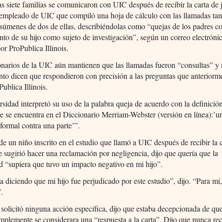
s siete familias se comunicaron con UIC después de recibir la carta de 
empleado de UIC que compiló una hoja de cálculo con las llamadas ta
esúmenes de dos de ellas, describiéndolas como “quejas de los padres c
ento de su hijo como sujeto de investigación”, según un correo electróni
or ProPublica Illinois.
narios de la UIC aún mantienen que las llamadas fueron “consultas” y 
anto dicen que respondieron con precisión a las preguntas que anteriorm
ublica Illinois.
sidad interpretó su uso de la palabra queja de acuerdo con la definición
e se encuentra en el Diccionario Merriam-Webster (versión en línea):’u
formal contra una parte’”.
e un niño inscrito en el estudio que llamó a UIC después de recibir la c
e sugirió hacer una reclamación por negligencia, dijo que quería que la
d “supiera que tuvo un impacto negativo en mi hijo”.
a diciendo que mi hijo fue perjudicado por este estudio”, dijo. “Para mí,
.
 solicitó ninguna acción específica, dijo que estaba decepcionada de qu
mplemente se considerara una “respuesta a la carta”. Dijo que nunca re