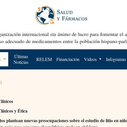
anización internacional sin ánimo de lucro para fomentar el 
uso adecuado de medicamentos entre la población hispano-parl
Últimas
os
RELEM
Financiación
Videos
Infogramas
Noticias
o
línicos
línicos y Ética
s plantean nuevas preocupaciones sobre el estudio de litio en niñ
s raise new concerns about lithium study on children)