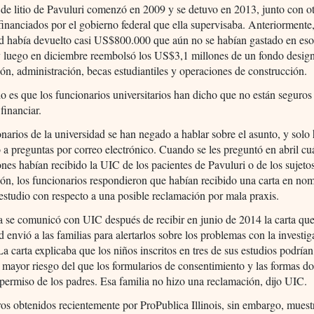
 de litio de Pavuluri comenzó en 2009 y se detuvo en 2013, junto con o
financiados por el gobierno federal que ella supervisaba. Anteriormente,
ad había devuelto casi US$800.000 que aún no se habían gastado en eso
 y luego en diciembre reembolsó los US$3,1 millones de un fondo desig
ión, administración, becas estudiantiles y operaciones de construcción.
do es que los funcionarios universitarios han dicho que no están seguros
financiar.
narios de la universidad se han negado a hablar sobre el asunto, y solo
 a preguntas por correo electrónico. Cuando se les preguntó en abril cu
nes habían recibido la UIC de los pacientes de Pavuluri o de los sujeto
ión, los funcionarios respondieron que habían recibido una carta en no
 estudio con respecto a una posible reclamación por mala praxis.
a se comunicó con UIC después de recibir en junio de 2014 la carta que
d envió a las familias para alertarlos sobre los problemas con la investi
La carta explicaba que los niños inscritos en tres de sus estudios podría
 mayor riesgo del que los formularios de consentimiento y las formas d
 permiso de los padres. Esa familia no hizo una reclamación, dijo UIC.
ros obtenidos recientemente por ProPublica Illinois, sin embargo, muest