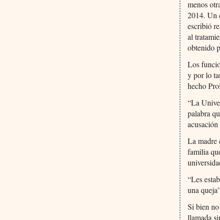
menos otra
2014. Un 
escribió r
al tratami
obtenido p
Los funcio
y por lo t
hecho ProP
“La Univer
palabra qu
acusación 
La madre d
familia qu
universida
“Les estab
una queja”
Si bien no
llamada si