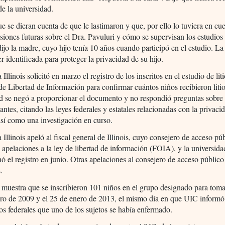
de la universidad.
e se dieran cuenta de que le lastimaron y que, por ello lo tuviera en cue
siones futuras sobre el Dra. Pavuluri y cómo se supervisan los estudios
dijo la madre, cuyo hijo tenía 10 años cuando participó en el estudio. L
er identificada para proteger la privacidad de su hijo.
Illinois solicitó en marzo el registro de los inscritos en el estudio de liti
de Libertad de Información para confirmar cuántos niños recibieron liti
ad se negó a proporcionar el documento y no respondió preguntas sobre
pantes, citando las leyes federales y estatales relacionadas con la privaci
así como una investigación en curso.
 Illinois apeló al fiscal general de Illinois, cuyo consejero de acceso pú
 apelaciones a la ley de libertad de información (FOIA), y la universida
ó el registro en junio. Otras apelaciones al consejero de acceso público
.
o muestra que se inscribieron 101 niños en el grupo designado para tomar
ero de 2009 y el 25 de enero de 2013, el mismo día en que UIC informó
os federales que uno de los sujetos se había enfermado.