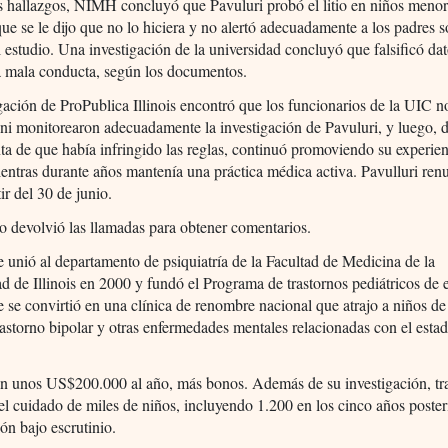
s hallazgos, NIMH concluyó que Pavuluri probó el litio en niños meno
ue se le dijo que no lo hiciera y no alertó adecuadamente a los padres s
l estudio. Una investigación de la universidad concluyó que falsificó da
a mala conducta, según los documentos.
gación de ProPublica Illinois encontró que los funcionarios de la UIC n
ni monitorearon adecuadamente la investigación de Pavuluri, y luego, 
ta de que había infringido las reglas, continuó promoviendo su experien
entras durante años mantenía una práctica médica activa. Pavulluri renu
ir del 30 de junio.
o devolvió las llamadas para obtener comentarios.
e unió al departamento de psiquiatría de la Facultad de Medicina de la
d de Illinois en 2000 y fundó el Programa de trastornos pediátricos de 
 se convirtió en una clínica de renombre nacional que atrajo a niños de
rastorno bipolar y otras enfermedades mentales relacionadas con el esta
n unos US$200.000 al año, más bonos. Además de su investigación, tr
el cuidado de miles de niños, incluyendo 1.200 en los cinco años posteri
ión bajo escrutinio.