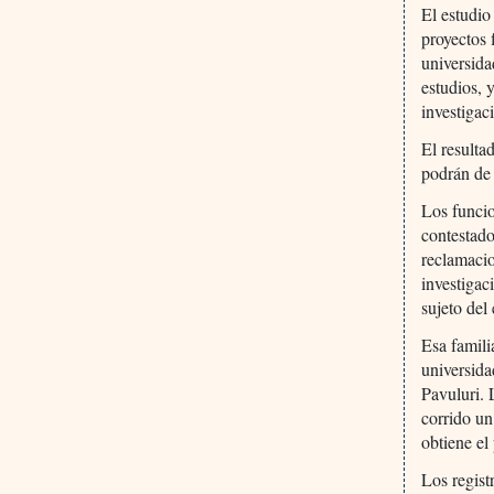
El estudio
proyectos 
universid
estudios,
investigac
El resulta
podrán de 
Los funcio
contestado
reclamacio
investigac
sujeto del
Esa famili
universida
Pavuluri. 
corrido un
obtiene el
Los regist