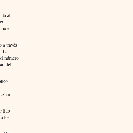
nta al
 en
a mujer
o a través
o. La
 el número
dad del
blico
d
 están
 litio
 a los