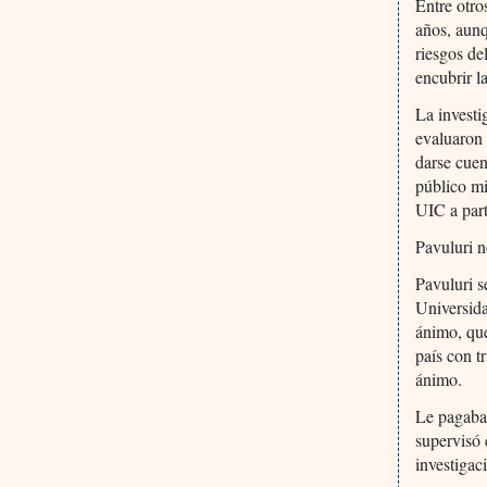
Entre otro
años, aunq
riesgos de
encubrir l
La investi
evaluaron 
darse cuen
público mi
UIC a part
Pavuluri n
Pavuluri s
Universida
ánimo, que
país con t
ánimo.
Le pagaba
supervisó 
investigac