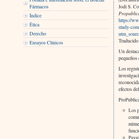
Fármacos
Jodi S. C
Propublic
Índice
https://ww
Ética
study-com
Derecho
utm_sour
Traducido
Ensayos Clínicos
Un destaca
pequeños c
Los regist
investigac
reconocida
efectos de
ProPublica
Los p
comun
númer
funci
Pavul