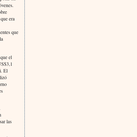
jóvenes.
obre
 que era
centes que
la
 que el
 US$3,1
i. El
lizó
orno
es
a
n
sar las