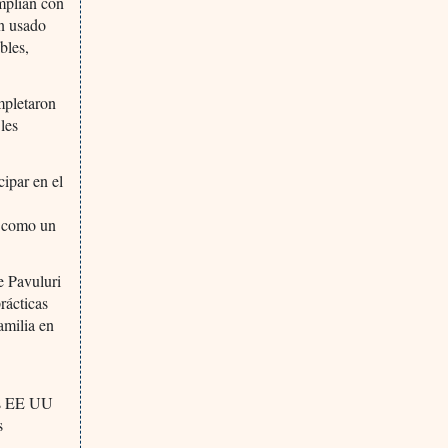
mplían con
an usado
bles,
mpletaron
 les
cipar en el
e como un
e Pavuluri
rácticas
amilia en
os EE UU
s