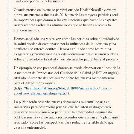
Traducido por Salud y Farmacos
Cuando pienso en lo que se perderá cuando HealthNewsReview.org
cierre sus puertas a finales de 2018, una de las mayores pérdidas será
la importancia que damos a las evaluaciones que hacen los expertos
independientes sobre las afirmaciones que se hacen entorno a la
atención médica.
Hemos señalado una y otra vez cómo las noticias sobre el cuidado de
la salud pueden distorsionarse por la influencia de la industria y los
conflictos de interés ocultos. Hemos explicado cómo los relatos
exagerados y promocionales pueden contaminar la discusión pública
sobre el cuidado de la salud y perjudicar a los pacientes y al público.
Un ejemplo de ese potencial dañino se puede observar en el post de la
Asociación de Periodistas del Cuidado de la Salud (AHCJ en inglés)
titulado “Aumento del optimismo sobre los nuevos medicamentos
para el Alzheimer, ensayos”
(
https://healthjournalism.org/blog/2018/08/increased-optimism-
about-new-alzheimers-drugs-tests/
).
La publicación describe nuevas donaciones multimillonarias a
iniciativas para desarrollar pruebas que faciliten su diagnóstico
temprano y medicamentos para tratar la enfermedad. Según esta
publicación hay varios anuncios recientes que avivan el “optimismo
renovado” sobre las perspectivas para reducir el terrible daño que
causa la enfermedad.