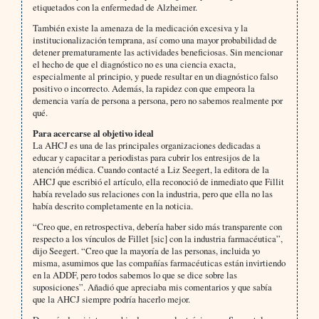
etiquetados con la enfermedad de Alzheimer.
También existe la amenaza de la medicación excesiva y la
institucionalización temprana, así como una mayor probabilidad de
detener prematuramente las actividades beneficiosas. Sin mencionar
el hecho de que el diagnóstico no es una ciencia exacta,
especialmente al principio, y puede resultar en un diagnóstico falso
positivo o incorrecto. Además, la rapidez con que empeora la
demencia varía de persona a persona, pero no sabemos realmente por
qué.
Para acercarse al objetivo ideal
La AHCJ es una de las principales organizaciones dedicadas a
educar y capacitar a periodistas para cubrir los entresijos de la
atención médica. Cuando contacté a Liz Seegert, la editora de la
AHCJ que escribió el artículo, ella reconoció de inmediato que Fillit
había revelado sus relaciones con la industria, pero que ella no las
había descrito completamente en la noticia.
“Creo que, en retrospectiva, debería haber sido más transparente con
respecto a los vínculos de Fillet [sic] con la industria farmacéutica”,
dijo Seegert. “Creo que la mayoría de las personas, incluida yo
misma, asumimos que las compañías farmacéuticas están invirtiendo
en la ADDF, pero todos sabemos lo que se dice sobre las
suposiciones”. Añadió que apreciaba mis comentarios y que sabía
que la AHCJ siempre podría hacerlo mejor.