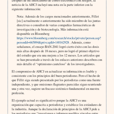
Después de mi intercambio de correo electrónico con Seegert, la
noticia de la AHCJ incluyó una nota en la parte inferior con la
siguiente información:
Nota: Además de los cargos mencionados anteriormente, Fillet
[sic] actualmente o anteriormente ha sido miembro de las juntas
directivas o consultor de varias compañías farmacéuticas de
investigación y de biotecnología. Más información está
disponible en Bloomberg
https://www.bloomberg.com/research/stocks/private/person.asp?
personId=665894&privcapId=140162928
. Además, como
señalamos, el ensayo BAN-2041 logró cierto éxito con las dosis
más altas después de 18 meses, pero no logró el primer objetivo
del estudio que era una mejora a los 12 meses. Los artículos que
se han presentado a través de los enlaces anteriores describen con
más detalle el “optimismo cauteloso” de los investigadores.
El compromiso de AHCJ en actualizar su información es loable y
consistente con los principios del buen periodismo. Pero el hecho de
que Fillit siga siendo presentado por los periodistas como una fuente
independiente, y que omisiones flagrantes parecidas sigan ocurriendo
una y otra vez, sugiere un fracaso sistémico fundamental en nuestra
profesión.
El ejemplo actual es significativo porque la AHCJ es una
organización que capacita a periodistas y establece los estándares de
la industria. Aunque la declaración de principios de la AHCJ pide a
los periodistas que “investiguen e informen posibles vínculos entre