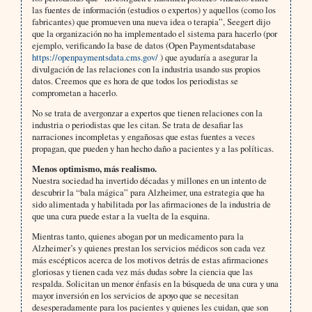
las fuentes de información (estudios o expertos) y aquellos (como los
fabricantes) que promueven una nueva idea o terapia”, Seegert dijo
que la organización no ha implementado el sistema para hacerlo (por
ejemplo, verificando la base de datos (Open Paymentsdatabase
https://openpaymentsdata.cms.gov/
) que ayudaría a asegurar la
divulgación de las relaciones con la industria usando sus propios
datos. Creemos que es hora de que todos los periodistas se
comprometan a hacerlo.
No se trata de avergonzar a expertos que tienen relaciones con la
industria o periodistas que les citan. Se trata de desafiar las
narraciones incompletas y engañosas que estas fuentes a veces
propagan, que pueden y han hecho daño a pacientes y a las políticas.
Menos optimismo, más realismo.
Nuestra sociedad ha invertido décadas y millones en un intento de
descubrir la “bala mágica” para Alzheimer, una estrategia que ha
sido alimentada y habilitada por las afirmaciones de la industria de
que una cura puede estar a la vuelta de la esquina.
Mientras tanto, quienes abogan por un medicamento para la
Alzheimer’s y quienes prestan los servicios médicos son cada vez
más escépticos acerca de los motivos detrás de estas afirmaciones
gloriosas y tienen cada vez más dudas sobre la ciencia que las
respalda. Solicitan un menor énfasis en la búsqueda de una cura y una
mayor inversión en los servicios de apoyo que se necesitan
desesperadamente para los pacientes y quienes les cuidan, que son