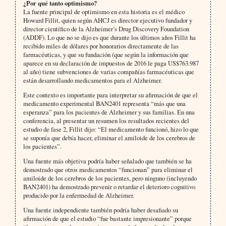
¿Por qué tanto optimismo?
La fuente principal de optimismo en esta historia es el médico
Howard Fillit, quien según AHCJ es director ejecutivo fundador y
director científico de la Alzheimer’s Drug Discovery Foundation
(ADDF). Lo que no se dijo es que durante los últimos años Fillit ha
recibido miles de dólares por honorarios directamente de las
farmacéuticas, y que su fundación (que según la información que
aparece en su declaración de impuestos de 2016 le paga US$763.987
al año) tiene subvenciones de varias compañías farmacéuticas que
están desarrollando medicamentos para el Alzheimer.
Este contexto es importante para interpretar su afirmación de que el
medicamento experimental BAN2401 representa “más que una
esperanza” para los pacientes de Alzheimer y sus familias. En una
conferencia, al presentar un resumen los resultados recientes del
estudio de fase 2, Fillit dijo: “El medicamento funcionó, hizo lo que
se suponía que debía hacer, eliminar el amiloide de los cerebros de
los pacientes”.
Una fuente más objetiva podría haber señalado que también se ha
demostrado que otros medicamentos “funcionan” para eliminar el
amiloide de los cerebros de los pacientes, pero ninguno (incluyendo
BAN2401) ha demostrado prevenir o retardar el deterioro cognitivo
producido por la enfermedad de Alzheimer.
Una fuente independiente también podría haber desafiado su
afirmación de que el estudio “fue bastante impresionante” porque