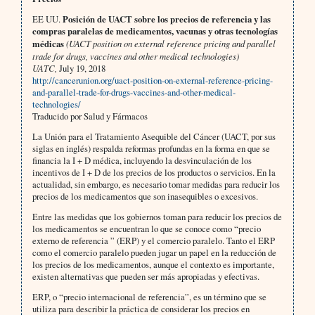
EE UU.
Posición de UACT sobre los precios de referencia y las
compras paralelas de medicamentos, vacunas y otras tecnologías
médicas
(UACT position on external reference pricing and parallel
trade for drugs, vaccines and other medical technologies)
UATC,
July 19, 2018
http://cancerunion.org/uact-position-on-external-reference-pricing-
and-parallel-trade-for-drugs-vaccines-and-other-medical-
technologies/
Traducido por Salud y Fármacos
La Unión para el Tratamiento Asequible del Cáncer (UACT, por sus
siglas en inglés) respalda reformas profundas en la forma en que se
financia la I + D médica, incluyendo la desvinculación de los
incentivos de I + D de los precios de los productos o servicios. En la
actualidad, sin embargo, es necesario tomar medidas para reducir los
precios de los medicamentos que son inasequibles o excesivos.
Entre las medidas que los gobiernos toman para reducir los precios de
los medicamentos se encuentran lo que se conoce como “precio
externo de referencia ” (ERP) y el comercio paralelo. Tanto el ERP
como el comercio paralelo pueden jugar un papel en la reducción de
los precios de los medicamentos, aunque el contexto es importante,
existen alternativas que pueden ser más apropiadas y efectivas.
ERP, o “precio internacional de referencia”, es un término que se
utiliza para describir la práctica de considerar los precios en