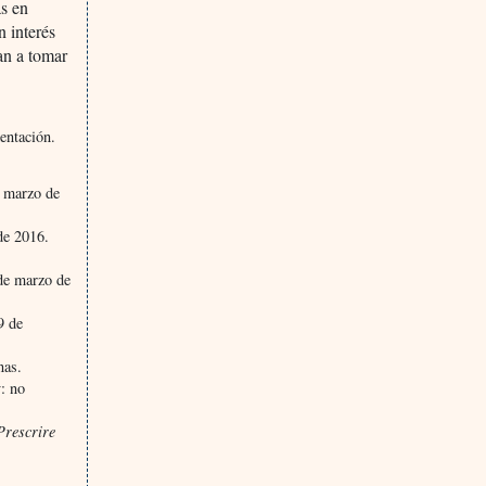
ás en
n interés
ían a tomar
entación.
 marzo de
de 2016.
de marzo de
9 de
nas.
y: no
Prescrire
.