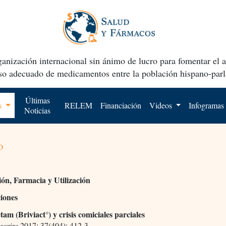
anización internacional sin ánimo de lucro para fomentar el 
uso adecuado de medicamentos entre la población hispano-parl
Últimas
os
RELEM
Financiación
Videos
Infogramas
Noticias
o
ión, Farmacia y Utilización
ciones
am (Briviact°) y crisis comiciales parciales
scrire
2017; 37(404): 412-3