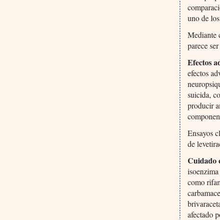
comparació
uno de los
Mediante c
parece ser
Efectos a
efectos ad
neuropsiqu
suicida, c
producir a
componente
Ensayos cl
de levetir
Cuidado c
isoenzima
como rifam
carbamacep
brivaracet
afectado p