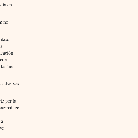
 día en
am no
ntase
os
deación
uede
los tres
s adversos
te por la
enzimático
 a
 ve