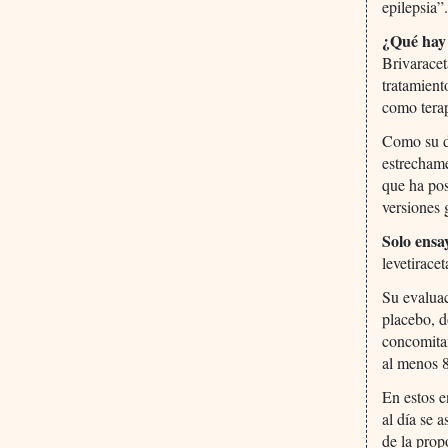
epilepsia”
¿Qué hay
Brivarace
tratamient
como terap
Como su d
estrecham
que ha pos
versiones 
Solo ensa
levetirace
Su evaluac
placebo, d
concomitan
al menos 8
En estos 
al día se 
de la prop