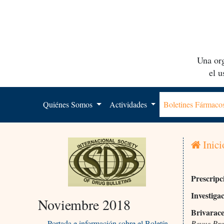
Una org
el 
Quiénes Somos
Actividades
Boletines Fármac
Inici
Prescripc
Investiga
Noviembre 2018
Brivaracet
Portada e información sobre el Boletín
Revue Pre