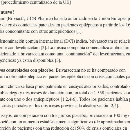
. [procedimiento centralizado de la UE]
 nuevo?
tam (Briviact°, UCB Pharma) ha sido autorizado en la Unión Europea p
o de crisis comiciales parciales en pacientes epilépticos a partir de los 1
ia concomitante con otros antiepilépticos [1].
enominación común internacional (DCI) indica, brivaracetam se relaci
ente con levetiracetam [2]. La misma compañía comercializa ambos fár
icionado a brivaracetam como una “continuación” del levetiracetam, c
genéricas ya están disponibles [3].
yos controlados con placebo.
Brivaracetam no se ha comparado con
tam u otro antiepiléptico en pacientes epilépticos con crisis comiciales pa
ión clínica se basa principalmente en ensayos aleatorizados, controlad
oble ciego y tres meses de duración con un total de 1.558 pacientes, co
te con uno o dos antiepilépticos [1,2,4-6]. Todos los pacientes habían
 crisis parciales en los dos meses previos a la aleatorización [2,4].
ensayos, en comparación con los grupos placebo, brivaracetam 100 mg
asoció con un aumento estadísticamente significativo (de aproximadame
orción de pacientes con una reducción del 50% de crisis comiciales en