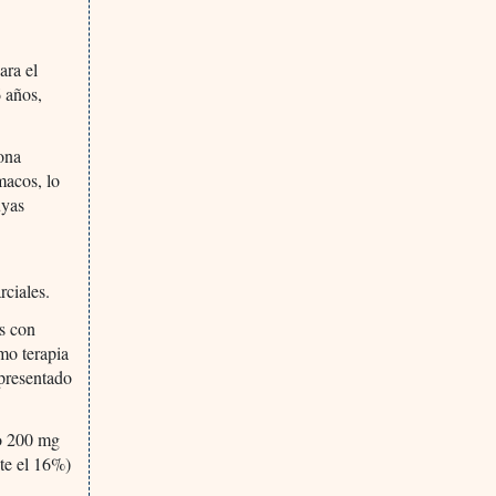
ara el
6 años,
ona
macos, lo
uyas
rciales.
os con
mo terapia
 presentado
 o 200 mg
nte el 16%)