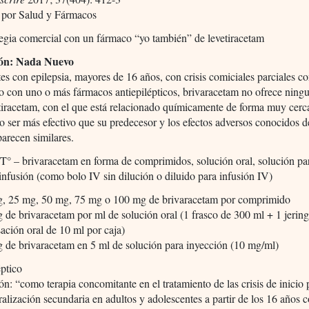
 por Salud y Fármacos
egia comercial con un fármaco “yo también” de levetiracetam
ión: Nada Nuevo
es con epilepsia, mayores de 16 años, con crisis comiciales parciales co
 con uno o más fármacos antiepilépticos, brivaracetam no ofrece ningu
tiracetam, con el que está relacionado químicamente de forma muy cerc
 ser más efectivo que su predecesor y los efectos adversos conocidos 
arecen similares.
 – brivaracetam en forma de comprimidos, solución oral, solución pa
infusión (como bolo IV sin dilución o diluido para infusión IV)
g, 25 mg, 50 mg, 75 mg o 100 mg de brivaracetam por comprimido
 de brivaracetam por ml de solución oral (1 frasco de 300 ml + 1 jerin
ación oral de 10 ml por caja)
g de brivaracetam en 5 ml de solución para inyección (10 mg/ml)
éptico
ón: “como terapia concomitante en el tratamiento de las crisis de inicio 
ralización secundaria en adultos y adolescentes a partir de los 16 años 