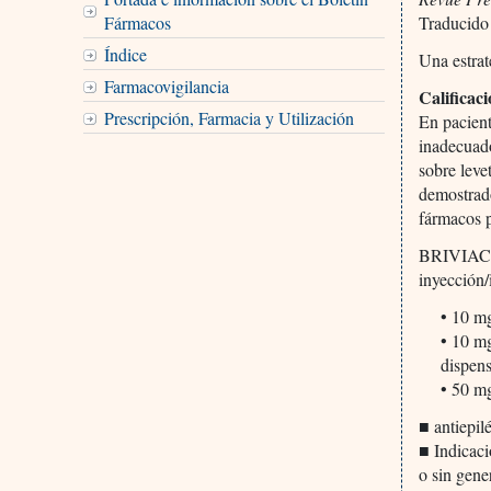
Fármacos
Traducido
Índice
Una estrat
Farmacovigilancia
Calificac
Prescripción, Farmacia y Utilización
En pacient
inadecuado
sobre leve
demostrado
fármacos p
BRIVIACT°
inyección/
• 10 m
• 10 mg
dispens
• 50 m
■ antiepil
■ Indicaci
o sin gene