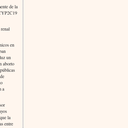
ente de la
a CYP2C19
 renal
nicos en
aban
 luz un
n aborto
 públicas
 de
go
m a
sor
ayos
que la
as entre