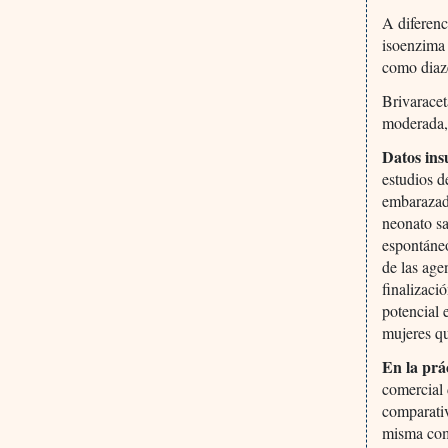
A diferenc
isoenzima
como diaz
Brivaracet
moderada, 
Datos ins
estudios d
embarazada
neonato s
espontáneo
de las age
finalizaci
potencial 
mujeres qu
En la prá
comercial 
comparativ
misma com