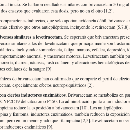
n al inicio. Se hallaron resultados similares con brivaracetam 50 mg al
 dos ensayos que evaluaron esta dosis, pero no en el otro [1,2].
omparaciones indirectas, que solo aportan evidencia débil, brivaracet
 más efectivo que otros antiepilépticos, incluyendo levetiracetam [5,7,8].
dversos similares a levetiracetam.
Se esperaría que brivaracetam prese
versos similares a los del levetiracetam, que principalmente son trastorn
iátricos, incluyendo: somnolencia, fatiga, mareos, cefalea, depresión, i
omportamiento anormal, y trastornos motores. Levetiracetam también p
norexia, diarrea, náuseas, rash cutáneo, y alteraciones hematológicas de 
s celulares de la sangre [9].
ínicos de brivaracetam han confirmado que comparte el perfil de efecto
acetam, especialmente efectos neuropsiquiátricos [2].
on ciertos inductores enzimáticos.
Brivaracetam se metaboliza en par
 CYP2C19 del citocromo P450. La administración junto a un inductor 
picina reduce la exposición a brivaracetam [10]. Los antiepiléptico
ina y fenitoína, inductores enzimáticos, también reducen la exposición
am, pero en un menor grado que rifampicina [2,5]. Levetiracetam no se
or inductores enzimáticos [9].