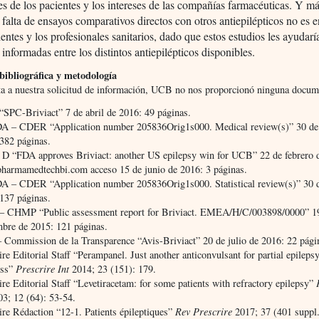
ses de los pacientes y los intereses de las compañías farmacéuticas. Y m
a falta de ensayos comparativos directos con otros antiepilépticos no es e
ientes y los profesionales sanitarios, dado que estos estudios les ayudar
 informadas entre los distintos antiepilépticos disponibles.
ibliográfica y metodología
ta a nuestra solicitud de información, UCB no nos proporcionó ninguna docum
PC-Briviact” 7 de abril de 2016: 49 páginas.
A – CDER “Application number 205836Orig1s000. Medical review(s)” 30 de
382 páginas.
D “FDA approves Briviact: another US epilepsy win for UCB” 22 de febrero 
pharmamedtechbi.com acceso 15 de junio de 2016: 3 páginas.
A – CDER “Application number 205836Orig1s000. Statistical review(s)” 30 
137 páginas.
 CHMP “Public assessment report for Briviact. EMEA/H/C/003898/0000” 1
bre de 2015: 121 páginas.
Commission de la Transparence “Avis-Briviact” 20 de julio de 2016: 22 pági
ire Editorial Staff “Perampanel. Just another anticonvulsant for partial epileps
ess”
Prescrire Int
2014; 23 (151): 179.
ire Editorial Staff “Levetiracetam: for some patients with refractory epilepsy”
03; 12 (64): 53-54.
ire Rédaction “12-1. Patients épileptiques”
Rev Prescrire
2017; 37 (401 suppl