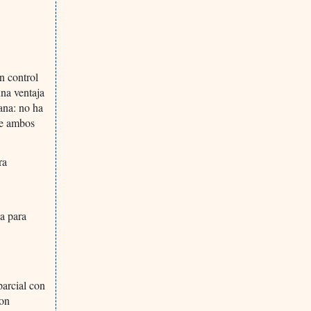
n control
na ventaja
ana: no ha
de ambos
ra
ga para
parcial con
con