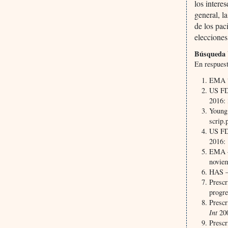
los intere
general, l
de los pac
elecciones
Búsqueda b
En respues
EMA “S
US FD
2016: 
Young 
scrip.
US FD
2016: 
EMA –
noviem
HAS – 
Prescr
progr
Prescr
Int
20
Prescr