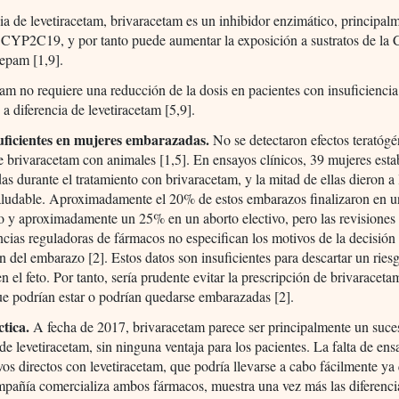
ia de levetiracetam, brivaracetam es un inhibidor enzimático, principalm
 CYP2C19, y por tanto puede aumentar la exposición a sustratos de l
epam [1,9].
am no requiere una reducción de la dosis en pacientes con insuficiencia
a diferencia de levetiracetam [5,9].
uficientes en mujeres embarazadas.
No se detectaron efectos teratógé
e brivaracetam con animales [1,5]. En ensayos clínicos, 39 mujeres est
s durante el tratamiento con brivaracetam, y la mitad de ellas dieron a
aludable. Aproximadamente el 20% de estos embarazos finalizaron en u
 y aproximadamente un 25% en un aborto electivo, pero las revisiones
ncias reguladoras de fármacos no especifican los motivos de la decisión
ón del embarazo [2]. Estos datos son insuficientes para descartar un ries
en el feto. Por tanto, sería prudente evitar la prescripción de brivaraceta
e podrían estar o podrían quedarse embarazadas [2].
ctica.
A fecha de 2017, brivaracetam parece ser principalmente un suce
de levetiracetam, sin ninguna ventaja para los pacientes. La falta de ens
os directos con levetiracetam, que podría llevarse a cabo fácilmente ya 
pañía comercializa ambos fármacos, muestra una vez más las diferenci