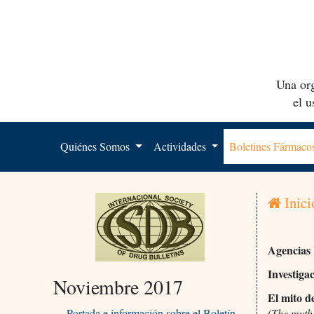
Una org
el 
Quiénes Somos
Actividades
Boletines Fármac
Inici
Agencias
Investiga
Noviembre 2017
El mito d
Portada e información sobre el Boletín
(The myth 