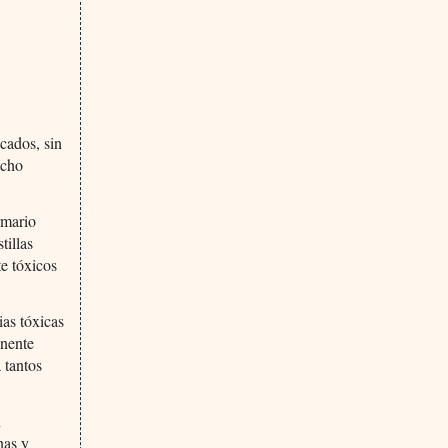
cados, sin
ucho
rmario
tillas
e tóxicos
ias tóxicas
anente
 tantos
n
nas y