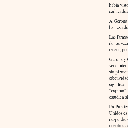
había vis
caducados 
A Gerona l
han estad
Las farmac
de los vec
receta, po
Gerona y C
vencimient
simplement
efectivida
significa
“expiran”,
estudien si
ProPublica
Unidos es
desperdici
nosotros 