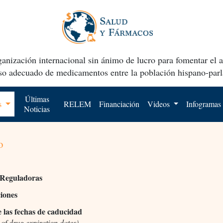
anización internacional sin ánimo de lucro para fomentar el 
uso adecuado de medicamentos entre la población hispano-parl
Últimas
os
RELEM
Financiación
Videos
Infogramas
Noticias
o
 Reguladoras
ciones
e las fechas de caducidad
of drug expiration dates)