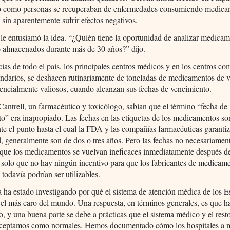
to como personas se recuperaban de enfermedades consumiendo medic
sin aparentemente sufrir efectos negativos.
e entusiamó la idea. “¿Quién tiene la oportunidad de analizar medica
o almacenados durante más de 30 años?” dijo.
ias de todo el país, los principales centros médicos y en los centros co
indarios, se deshacen rutinariamente de toneladas de medicamentos de 
tencialmente valiosos, cuando alcanzan sus fechas de vencimiento.
antrell, un farmacéutico y toxicólogo, sabían que el término “fecha de
o” era inapropiado. Las fechas en las etiquetas de los medicamentos so
e el punto hasta el cual la FDA y las compañías farmacéuticas garanti
d, generalmente son de dos o tres años. Pero las fechas no necesariamen
n que los medicamentos se vuelvan ineficaces inmediatamente después d
 solo que no hay ningún incentivo para que los fabricantes de medicam
 todavía podrían ser utilizables.
 ha estado investigando por qué el sistema de atención médica de los E
 el más caro del mundo. Una respuesta, en términos generales, es que 
o, y una buena parte se debe a prácticas que el sistema médico y el rest
aceptamos como normales. Hemos documentado cómo los hospitales a