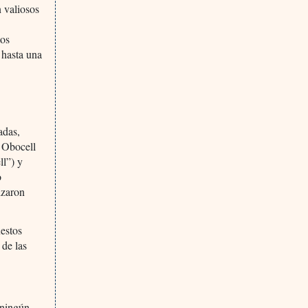
 valiosos
tos
 hasta una
adas,
r Obocell
ll”) y
o
izaron
estos
 de las
 ningún