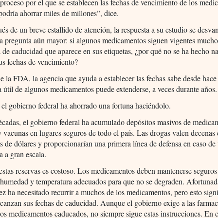
 proceso por el que se establecen las fechas de vencimiento de los med
podría ahorrar miles de millones”, dice.
és de un breve estallido de atención, la respuesta a su estudio se desva
na pregunta aún mayor: si algunos medicamentos siguen vigentes mucho
a de caducidad que aparece en sus etiquetas, ¿por qué no se ha hecho n
us fechas de vencimiento?
e la FDA, la agencia que ayuda a establecer las fechas sabe desde hace
a útil de algunos medicamentos puede extenderse, a veces durante años.
el gobierno federal ha ahorrado una fortuna haciéndolo.
écadas, el gobierno federal ha acumulado depósitos masivos de medica
y vacunas en lugares seguros de todo el país. Las drogas valen decenas 
s de dólares y proporcionarían una primera línea de defensa en caso de
 a gran escala.
estas reservas es costoso. Los medicamentos deben mantenerse seguros
e humedad y temperatura adecuados para que no se degraden. Afortunad
vez ha necesitado recurrir a muchos de los medicamentos, pero esto signi
canzan sus fechas de caducidad. Aunque el gobierno exige a las farmac
los medicamentos caducados, no siempre sigue estas instrucciones. En 