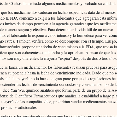
s de 30 años, ha retirado algunos medicamentos y probado su calidad.
e que los medicamentos caducan en fechas específicas data de al menos
ndo la FDA comenzó a exigir a los fabricantes que agregaran esta infor
Los límites de tiempo permiten a la agencia garantizar que los medicame
de manera segura y efectiva. Para determinar la vida útil de un nuevo
o, el fabricante lo expone a calor intenso y lo humedece para ver cóm
jo estrés. También verifica cómo se descompone con el tiempo. Luego,
farmacéutica propone una fecha de vencimiento a la FDA, que revisa lo
tizar que son coherentes con la fecha y la aprueban. A pesar de que los
os son muy diferentes, la mayoría “expira” después de dos o tres años
e se lanza un medicamento, los fabricantes realizan pruebas para aseg
nen su potencia hasta la fecha de vencimiento indicada. Dado que no se
más allá, la mayoría no lo hace, en gran parte porque las regulaciones ha
 extender las fechas de vencimiento sea costoso y consuma tiempo de l
s, dice Yan Wu, químico analítico que forma parte de un grupo de la As
ense de Científicos Farmacéuticos que analiza la estabilidad a largo pl
 mayoría de las compañías dice, preferirían vender medicamentos nuev
r productos adicionales.
éuticos y los investigadores dicen que las compañías no se benefician 