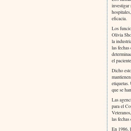
investiga
hospitales
eficacia.
Los funcio
Olivia Sho
la indust
las fechas
determinad
el pacient
Dicho esto
mantienen 
etiquetas.
que se han
Las agenci
para el C
Veteranos,
las fechas
En 1986, l