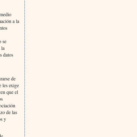
 medio
mación a la
ntos
o se
 la
s datos
.
urarse de
 les exige
cen que el
os
ociación
azo de las
os y
de