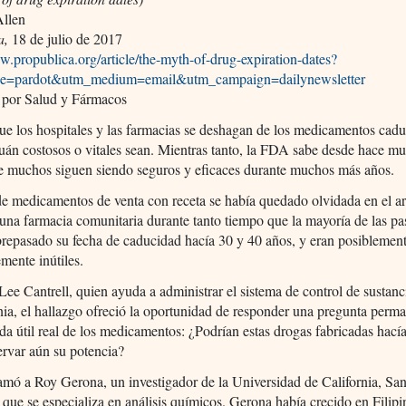
Allen
a,
18 de julio de 2017
w.propublica.org/article/the-myth-of-drug-expiration-dates?
ce=pardot&utm_medium=email&utm_campaign=dailynewsletter
 por Salud y Fármacos
ue los hospitales y las farmacias se deshagan de los medicamentos cadu
uán costosos o vitales sean. Mientras tanto, la FDA sabe desde hace m
e muchos siguen siendo seguros y eficaces durante muchos más años.
e medicamentos de venta con receta se había quedado olvidada en el a
 una farmacia comunitaria durante tanto tiempo que la mayoría de las pas
repasado su fecha de caducidad hacía 30 y 40 años, y eran posiblement
mente inútiles.
Lee Cantrell, quien ayuda a administrar el sistema de control de sustanc
nia, el hallazgo ofreció la oportunidad de responder una pregunta perm
ida útil real de los medicamentos: ¿Podrían estas drogas fabricadas hacía
rvar aún su potencia?
lamó a Roy Gerona, un investigador de la Universidad de California, Sa
 que se especializa en análisis químicos. Gerona había crecido en Filipi