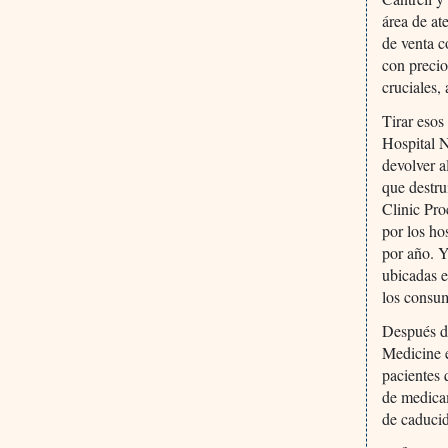
área de at
de venta c
con precio
cruciales,
Tirar eso
Hospital 
devolver 
que destr
Clinic Pro
por los ho
por año. Y
ubicadas e
los consu
Después de
Medicine e
pacientes
de medicam
de caduci