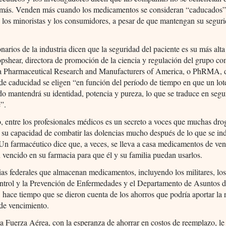
r más. Venden más cuando los medicamentos se consideran “caducados”
, los minoristas y los consumidores, a pesar de que mantengan su segur
narios de la industria dicen que la seguridad del paciente es su más alta
pshear, directora de promoción de la ciencia y regulación del grupo co
ria Pharmaceutical Research and Manufacturers of America, o PhRMA, 
 de caducidad se eligen “en función del período de tiempo en que un lot
o mantendrá su identidad, potencia y pureza, lo que se traduce en segu
e”.
, entre los profesionales médicos es un secreto a voces que muchas dro
su capacidad de combatir las dolencias mucho después de lo que se ind
 Un farmacéutico dice que, a veces, se lleva a casa medicamentos de vent
 vencido en su farmacia para que él y su familia puedan usarlos.
as federales que almacenan medicamentos, incluyendo los militares, lo
ontrol y la Prevención de Enfermedades y el Departamento de Asuntos 
 hace tiempo que se dieron cuenta de los ahorros que podría aportar la 
 de vencimiento.
a Fuerza Aérea, con la esperanza de ahorrar en costos de reemplazo, le