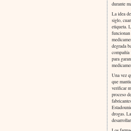
durante má
La idea d
siglo, cua
etiqueta. 
funcionan 
medicament
degrada ba
compañía 
para garan
medicament
Una vez qu
que mantie
verificar 
proceso de
fabricante
Estadounid
drogas. La
desarrolla
Los farmac