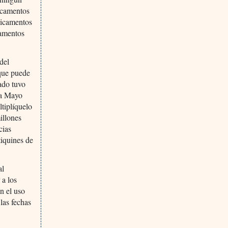
icamentos
dicamentos
camentos
del
que puede
ado tuvo
ta Mayo
ltiplíquelo
illones
cias
tiquines de
al
 a los
n el uso
las fechas