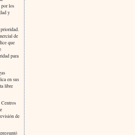
 por los
idad y
 prioridad.
mercial de
dice que
e
ridad para
gas
ica en sus
a libre
s Centros
de
revisión de
 preguntó