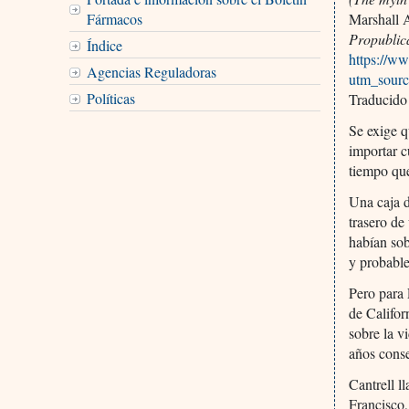
Fármacos
Marshall 
Propublic
Índice
https://ww
Agencias Reguladoras
utm_sour
Políticas
Traducido
Se exige q
importar c
tiempo qu
Una caja d
trasero de
habían sob
y probable
Pero para 
de Califor
sobre la v
años conse
Cantrell l
Francisco,