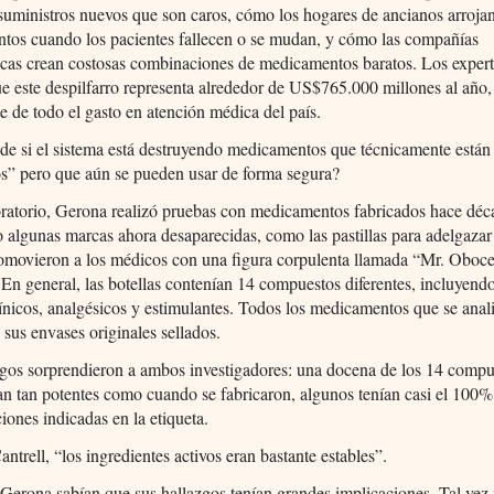
suministros nuevos que son caros, cómo los hogares de ancianos arrojan
tos cuando los pacientes fallecen o se mudan, y cómo las compañías
icas crean costosas combinaciones de medicamentos baratos. Los exper
e este despilfarro representa alrededor de US$765.000 millones al año,
te de todo el gasto en atención médica del país.
e si el sistema está destruyendo medicamentos que técnicamente están
s” pero que aún se pueden usar de forma segura?
ratorio, Gerona realizó pruebas con medicamentos fabricados hace déc
 algunas marcas ahora desaparecidas, como las pastillas para adelgaza
omovieron a los médicos con una figura corpulenta llamada “Mr. Oboce
n general, las botellas contenían 14 compuestos diferentes, incluyend
ínicos, analgésicos y estimulantes. Todos los medicamentos que se anal
 sus envases originales sellados.
zgos sorprendieron a ambos investigadores: una docena de los 14 compu
an tan potentes como cuando se fabricaron, algunos tenían casi el 100%
iones indicadas en la etiqueta.
ntrell, “los ingredientes activos eran bastante estables”.
 Gerona sabían que sus hallazgos tenían grandes implicaciones. Tal vez