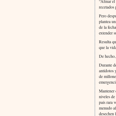
“Afinar el
recetados 
Pero despu
plantea u
de la fech
extender s
Resulta qu
que la vid
De hecho, 
Durante d
antídotos 
de millone
emergencia
Mantener 
niveles d
país rara 
menudo al
desechen 