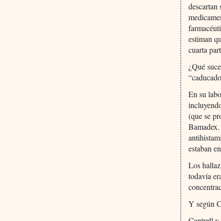
descartan 
medicamen
farmacéut
estiman qu
cuarta par
¿Qué suced
“caducado
En su labo
incluyendo
(que se pr
Bamadex. E
antihistam
estaban en
Los halla
todavía er
concentrac
Y según Ca
Cantrell y