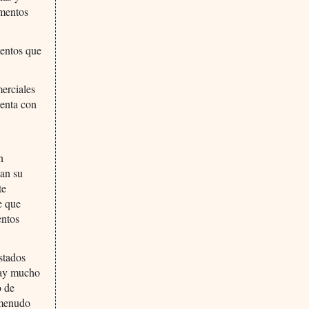
amentos
mentos que
merciales
venta con
n
zan su
te
e que
entos
stados
hay mucho
o de
 menudo