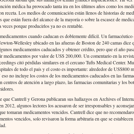
ención médica ha provocado tanta ira en los últimos años como los med
on receta. Los medios de comunicación están llenos de historias de me
s que están fuera del alcance de la mayoría o sobre la escasez de medi
 a veces porque producirlos ya no es rentable.
s medicamentos cuando caducan es doblemente difícil. Un farmacéutico 
Newton-Wellesley ubicado en las afueras de Boston de 240 camas dice 
algunos medicamentos caducados y obtener crédito, pero que el año pas
uir medicamentos por valor de US$ 200,000. Un comentario en la revis
ceedings citó pérdidas similares en el cercano Tufts Medical Center. Mu
spitales de todo el país y el costo es importante: alrededor de US$800 m
 eso no incluye los costos de los medicamentos caducados en las farma
n centros de atención a largo plazo, las farmacias comunitarias y los bo
midores.
 que Cantrell y Gerona publicaran sus hallazgos en Archives of Intern
n 2012, algunos lectores los acusaron de ser irresponsables y aconsejar
 que tomaran medicamentos vencidos. Cantrell dice que no recomendaro
entos vencidos, solo revisaron la forma arbitraria en que se establecen 
dad.