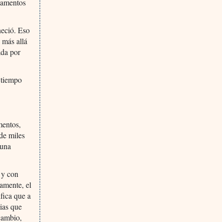
icamentos
neció. Eso
 más allá
ada por
 tiempo
mentos,
de miles
 una
 y con
amente, el
fica que a
ias que
cambio,