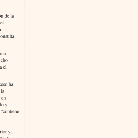
ón de la
 el
a
consulta
cina
mucho
a el
ceso ha
 la
, en
do y
 “contiene
rior ya