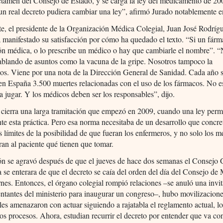
ictamen del Consejo de Estado, y se carga la ley del medicamento de 2
un real decreto pudiera cambiar una ley”, afirmó Jurado notablemente 
te, el presidente de la Organización Médica Colegial, Juan José Rodríg
 manifestado su satisfacción por cómo ha quedado el texto. “Si un fárm
ón médica, o lo prescribe un médico o hay que cambiarle el nombre”. 
ablando de asuntos como la vacuna de la gripe. Nosotros tampoco la
os. Viene por una nota de la Dirección General de Sanidad. Cada año 
en España 3.500 muertes relacionadas con el uso de los fármacos. No e
a jugar. Y los médicos deben ser los responsables”, dijo.
 cierra una larga tramitación que empezó en 2009, cuando una ley perm
te esta práctica. Pero esa norma necesitaba de un desarrollo que concret
s límites de la posibilidad de que fueran los enfermeros, y no solo los m
eran al paciente qué tienen que tomar.
ón se agravó después de que el jueves de hace dos semanas el Consejo 
 se enterara de que el decreto se caía del orden del día del Consejo de 
rnes. Entonces, el órgano colegial rompió relaciones –se anuló una invi
entantes del ministerio para inaugurar un congreso–, hubo movilizacione
les amenazaron con actuar siguiendo a rajatabla el reglamento actual, l
 los procesos. Ahora, estudian recurrir el decreto por entender que va con