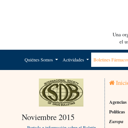
Una org
el 
Quiénes Somos
Actividades
Boletines Fármac
Inici
Agencias 
Políticas
Noviembre 2015
Europa
Portada e información sobre el Boletín