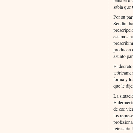
tenía el d
sabía que 
Por su par
Sendín, ha
prescripci
estamos h
prescribim
producen 
asunto par
El decreto
teóricamen
forma y lo
que le dij
La situaci
Enfermería
de ese vie
los repres
profesiona
retrasaría