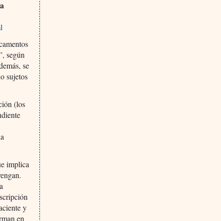
ca
l
dicamentos
”, según
Además, se
o sujetos
ción (los
ndiente
la
ue implica
vengan.
ra
scripción
aciente y
irman en