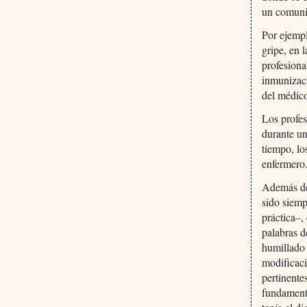
un comuni
Por ejempl
gripe, en 
profesiona
inmunizaci
del médico
Los profes
durante un
tiempo, lo
enfermero
Además de 
sido siemp
práctica–,
palabras 
humillado 
modificaci
pertinente
fundamenta