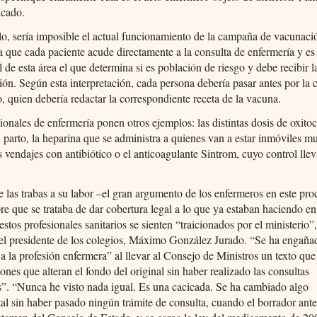
cado.
o, sería imposible el actual funcionamiento de la campaña de vacunaci
la que cada paciente acude directamente a la consulta de enfermería y es
l de esta área el que determina si es población de riesgo y debe recibir l
ón. Según esta interpretación, cada persona debería pasar antes por la 
, quien debería redactar la correspondiente receta de la vacuna.
ionales de enfermería ponen otros ejemplos: las distintas dosis de oxito
 parto, la heparina que se administra a quienes van a estar inmóviles 
s vendajes con antibiótico o el anticoagulante Sintrom, cuyo control llev
.
las trabas a su labor –el gran argumento de los enfermeros en este pro
re que se trataba de dar cobertura legal a lo que ya estaban haciendo en
 estos profesionales sanitarios se sienten “traicionados por el ministerio”
del presidente de los colegios, Máximo González Jurado. “Se ha engaña
a la profesión enfermera” al llevar al Consejo de Ministros un texto que
ones que alteran el fondo del original sin haber realizado las consultas
s”. “Nunca he visto nada igual. Es una cacicada. Se ha cambiado algo
l sin haber pasado ningún trámite de consulta, cuando el borrador ante