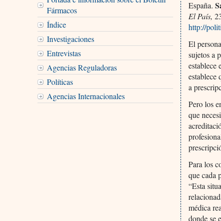
S
España.
Fármacos
El País,
23
Índice
http://pol
Investigaciones
El persona
Entrevistas
sujetos a 
establece 
Agencias Reguladoras
establece 
Políticas
a prescri
Agencias Internacionales
Pero los e
que necesi
acreditaci
profesiona
prescripci
Para los c
que cada p
“Esta situ
relaciona
médica rea
donde se e