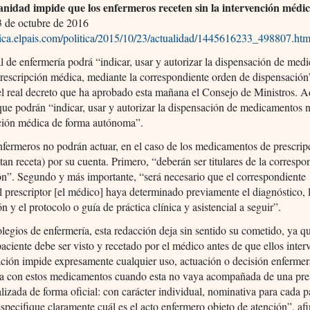
anidad impide que los enfermeros receten sin la intervención médi
 de octubre de 2016
itica.elpais.com/politica/2015/10/23/actualidad/1445616233_498807.htm
l de enfermería podrá “indicar, usar y autorizar la dispensación de me
prescripción médica, mediante la correspondiente orden de dispensación
el real decreto que ha aprobado esta mañana el Consejo de Ministros. 
que podrán “indicar, usar y autorizar la dispensación de medicamentos n
pción médica de forma autónoma”.
nfermeros no podrán actuar, en el caso de los medicamentos de prescrip
tan receta) por su cuenta. Primero, “deberán ser titulares de la correspo
ón”. Segundo y más importante, “será necesario que el correspondiente
l prescriptor [el médico] haya determinado previamente el diagnóstico, 
ón y el protocolo o guía de práctica clínica y asistencial a seguir”.
olegios de enfermería, esta redacción deja sin sentido su cometido, ya q
aciente debe ser visto y recetado por el médico antes de que ellos inter
ación impide expresamente cualquier uso, actuación o decisión enferme
da con estos medicamentos cuando esta no vaya acompañada de una pre
lizada de forma oficial: con carácter individual, nominativa para cada p
specifique claramente cuál es el acto enfermero objeto de atención”, af