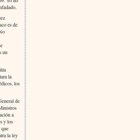
009. Yo no
enfadado.
uez
aco es de
“No
se
s un
itía
ara la
édicos, los
General de
Ministros
tación a
s y los
o que
tra la ley