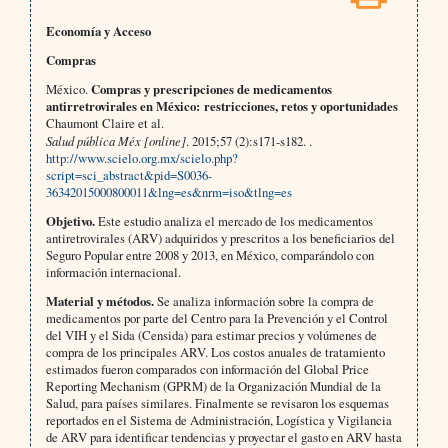
Economía y Acceso
Compras
México.
Compras y prescripciones de medicamentos
antirretrovirales en México: restricciones, retos y oportunidades
Chaumont Claire et al.
Salud pública Méx [online]
. 2015;57 (2):s171-s182. .
http://www.scielo.org.mx/scielo.php?
script=sci_abstract&pid=S0036-
36342015000800011&lng=es&nrm=iso&tlng=es
Objetivo.
Este estudio analiza el mercado de los medicamentos
antiretrovirales (ARV) adquiridos y prescritos a los beneficiarios del
Seguro Popular entre 2008 y 2013, en México, comparándolo con
información internacional.
Material y métodos.
Se analiza información sobre la compra de
medicamentos por parte del Centro para la Prevención y el Control
del VIH y el Sida (Censida) para estimar precios y volúmenes de
compra de los principales ARV. Los costos anuales de tratamiento
estimados fueron comparados con información del Global Price
Reporting Mechanism (GPRM) de la Organización Mundial de la
Salud, para países similares. Finalmente se revisaron los esquemas
reportados en el Sistema de Administración, Logística y Vigilancia
de ARV para identificar tendencias y proyectar el gasto en ARV hasta