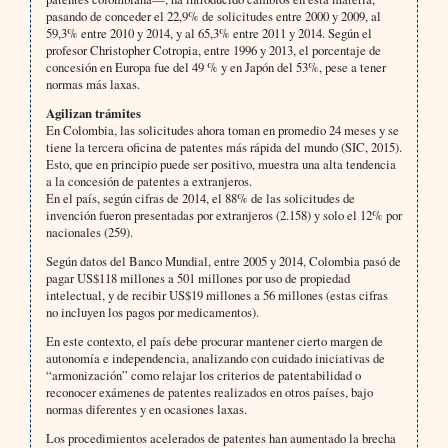
pasando de conceder el 22,9% de solicitudes entre 2000 y 2009, al
59,3% entre 2010 y 2014, y al 65,3% entre 2011 y 2014. Según el
profesor Christopher Cotropia, entre 1996 y 2013, el porcentaje de
concesión en Europa fue del 49 % y en Japón del 53%, pese a tener
normas más laxas.
Agilizan trámites
En Colombia, las solicitudes ahora toman en promedio 24 meses y se
tiene la tercera oficina de patentes más rápida del mundo (SIC, 2015).
Esto, que en principio puede ser positivo, muestra una alta tendencia
a la concesión de patentes a extranjeros.
En el país, según cifras de 2014, el 88% de las solicitudes de
invención fueron presentadas por extranjeros (2.158) y solo el 12% por
nacionales (259).
Según datos del Banco Mundial, entre 2005 y 2014, Colombia pasó de
pagar US$118 millones a 501 millones por uso de propiedad
intelectual, y de recibir US$19 millones a 56 millones (estas cifras
no incluyen los pagos por medicamentos).
En este contexto, el país debe procurar mantener cierto margen de
autonomía e independencia, analizando con cuidado iniciativas de
“armonización” como relajar los criterios de patentabilidad o
reconocer exámenes de patentes realizados en otros países, bajo
normas diferentes y en ocasiones laxas.
Los procedimientos acelerados de patentes han aumentado la brecha