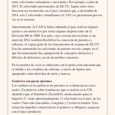
entre solicitantes extranjeros y nacionales. Por ejemplo, a julio de
2015, 82 solicitudes provenientes de EE UU, Japón, entre otros,
buscaron ser reconocidas en el país, mientras que, a diciembre de
2014, solo 2 solicitudes colombianas (el 2,4%) se presentaron por esa
vía en el exterior.
Anteriormente, la CAN le había ordenado al país realizar algunos
ajustes a un instructivo por violar algunas disposiciones de la
Decisión 486 de 2000. Esa guía, cuya versión más reciente es de
enero de 2014, también flexibilizó la concesión de patentes a
software, al copiar parte de los lineamientos de examen de EE UU.
Esto ha aumentado las solicitudes de patente en este campo, en el
que frecuentemente hay apropiación de conceptos abstractos y
difíciles de delimitar y no de desarrollos concretos.
En la mayoría de casos es suficiente con la protección adecuada que
se brinda a los creadores de software, a través de figuras más
apropiadas como derechos de autor y marcas.
Genérico con pocas opciones
Los cambios en las políticas de patentes se evidencian en casos
reales. Un proyecto sobre tendencias, que se realiza en la UN,
identificó que el Sofosbuvir (Sovaldi®), medicamento para la
hepatitis C, tiene aproximadamente 11 solicitudes en el país, de las
cuales 5 han sido concedidas, 4 negadas y 2 están en trámite. Esta
situación impedirá comercializar el genérico y obligará a negociar
con el único productor.