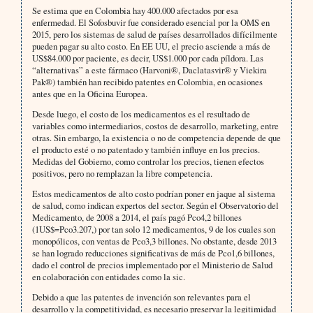
Se estima que en Colombia hay 400.000 afectados por esa
enfermedad. El Sofosbuvir fue considerado esencial por la OMS en
2015, pero los sistemas de salud de países desarrollados difícilmente
pueden pagar su alto costo. En EE UU, el precio asciende a más de
US$84.000 por paciente, es decir, US$1.000 por cada píldora. Las
“alternativas” a este fármaco (Harvoni®, Daclatasvir® y Viekira
Pak®) también han recibido patentes en Colombia, en ocasiones
antes que en la Oficina Europea.
Desde luego, el costo de los medicamentos es el resultado de
variables como intermediarios, costos de desarrollo, marketing, entre
otras. Sin embargo, la existencia o no de competencia depende de que
el producto esté o no patentado y también influye en los precios.
Medidas del Gobierno, como controlar los precios, tienen efectos
positivos, pero no remplazan la libre competencia.
Estos medicamentos de alto costo podrían poner en jaque al sistema
de salud, como indican expertos del sector. Según el Observatorio del
Medicamento, de 2008 a 2014, el país pagó Pco4,2 billones
(1US$=Pco3.207,) por tan solo 12 medicamentos, 9 de los cuales son
monopólicos, con ventas de Pco3,3 billones. No obstante, desde 2013
se han logrado reducciones significativas de más de Pco1,6 billones,
dado el control de precios implementado por el Ministerio de Salud
en colaboración con entidades como la sic.
Debido a que las patentes de invención son relevantes para el
desarrollo y la competitividad, es necesario preservar la legitimidad