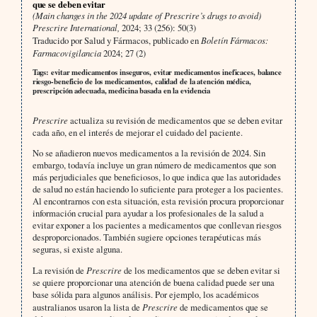
que se deben evitar
(Main changes in the 2024 update of Prescrire’s drugs to avoid)
Prescrire International,
2024; 33 (256): 50(3)
Traducido por Salud y Fármacos, publicado en
Boletín Fármacos:
Farmacovigilancia
2024; 27 (2)
Tags: evitar medicamentos inseguros, evitar medicamentos ineficaces, balance
riesgo-beneficio de los medicamentos, calidad de la atención médica,
prescripción adecuada, medicina basada en la evidencia
Prescrire
actualiza su revisión de medicamentos que se deben evitar
cada año, en el interés de mejorar el cuidado del paciente.
No se añadieron nuevos medicamentos a la revisión de 2024. Sin
embargo, todavía incluye un gran número de medicamentos que son
más perjudiciales que beneficiosos, lo que indica que las autoridades
de salud no están haciendo lo suficiente para proteger a los pacientes.
Al encontrarnos con esta situación, esta revisión procura proporcionar
información crucial para ayudar a los profesionales de la salud a
evitar exponer a los pacientes a medicamentos que conllevan riesgos
desproporcionados. También sugiere opciones terapéuticas más
seguras, si existe alguna.
La revisión de
Prescrire
de los medicamentos que se deben evitar si
se quiere proporcionar una atención de buena calidad puede ser una
base sólida para algunos análisis. Por ejemplo, los académicos
australianos usaron la lista de
Prescrire
de medicamentos que se