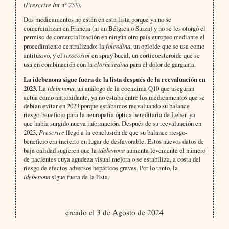
(
Prescrire Int
n° 233).
Dos medicamentos no están en esta lista porque ya no se
comercializan en Francia (ni en Bélgica o Suiza) y no se les otorgó el
permiso de comercialización en ningún otro país europeo mediante el
procedimiento centralizado: la
folcodina
, un opioide que se usa como
antitusivo, y el
tixocortol
en spray bucal, un corticoesteroide que se
usa en combinación con la
clorhexedina
para el dolor de garganta.
La idebenona sigue fuera de la lista después de la reevaluación en
2023.
La
idebenona
, un análogo de la coenzima Q10 que aseguran
actúa como antioxidante, ya no estaba entre los medicamentos que se
debían evitar en 2023 porque estábamos reevaluando su balance
riesgo-beneficio para la neuropatía óptica hereditaria de Leber, ya
que había surgido nueva información. Después de su reevaluación en
2023,
Prescrire
llegó a la conclusión de que su balance riesgo-
beneficio era incierto en lugar de desfavorable. Estos nuevos datos de
baja calidad sugieren que la
idebenona
aumenta levemente el número
de pacientes cuya agudeza visual mejora o se estabiliza, a costa del
riesgo de efectos adversos hepáticos graves. Por lo tanto, la
idebenona
sigue fuera de la lista.
creado el 3 de Agosto de 2024