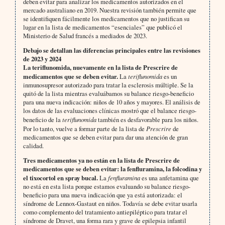
deben evitar para analizar los medicamentos autorizados en el
mercado australiano en 2019. Nuestra revisión también permite que
se identifiquen fácilmente los medicamentos que no justifican su
lugar en la lista de medicamentos “esenciales” que publicó el
Ministerio de Salud francés a mediados de 2023.
Debajo se detallan las diferencias principales entre las revisiones
de 2023 y 2024
La teriflunomida, nuevamente en la lista de Prescrire de
medicamentos que se deben evitar.
La
teriflunomida
es un
inmunosupresor autorizado para tratar la esclerosis múltiple. Se la
quitó de la lista mientras evaluábamos su balance riesgo-beneficio
para una nueva indicación: niños de 10 años y mayores. El análisis de
los datos de las evaluaciones clínicas mostró que el balance riesgo-
beneficio de la
teriflunomida
también es desfavorable para los niños.
Por lo tanto, vuelve a formar parte de la lista de
Prescrire
de
medicamentos que se deben evitar para dar una atención de gran
calidad.
Tres medicamentos ya no están en la lista de Prescrire de
medicamentos que se deben evitar: la fenfluramina, la folcodina y
el tixocortol en spray bucal.
La
fenfluramina
es una anfetamina que
no está en esta lista porque estamos evaluando su balance riesgo-
beneficio para una nueva indicación que ya está autorizada: el
síndrome de Lennox-Gastaut en niños. Todavía se debe evitar usarla
como complemento del tratamiento antiepiléptico para tratar el
síndrome de Dravet, una forma rara y grave de epilepsia infantil