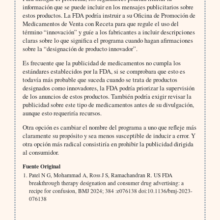
información que se puede incluir en los mensajes publicitarios sobre
estos productos. La FDA podría instruir a su Oficina de Promoción de
Medicamentos de Venta con Receta para que regule el uso del
término “innovación” y guíe a los fabricantes a incluir descripciones
claras sobre lo que significa el programa cuando hagan afirmaciones
sobre la “designación de producto innovador”.
Es frecuente que la publicidad de medicamentos no cumpla los
estándares establecidos por la FDA, si se comprobara que esto es
todavía más probable que suceda cuando se trata de productos
designados como innovadores, la FDA podría priorizar la supervisión
de los anuncios de estos productos. También podría exigir revisar la
publicidad sobre este tipo de medicamentos antes de su divulgación,
aunque esto requeriría recursos.
Otra opción es cambiar el nombre del programa a uno que refleje más
claramente su propósito y sea menos susceptible de inducir a error. Y
otra opción más radical consistiría en prohibir la publicidad dirigida
al consumidor.
Fuente Original
Patel N G, Mohammad A, Ross J S, Ramachandran R. US FDA
breakthrough therapy designation and consumer drug advertising: a
recipe for confusion, BMJ 2024; 384 :e076138 doi:10.1136/bmj-2023-
076138