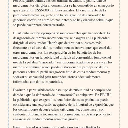
Por otra parte, durante las dos últimas décadas, la publicidad de
medicamentos dirigida al consumidor se ha convertido en un negocio
que supera los US$6,000 millones anuales. El crecimiento de la
publicidad televisiva, junto con la designación de innovador, ha
generado confusión entre los pacientes y no hay claridad sobre lo que
se puede hacer para contrarrestarlo.
El artículo incluye ejemplos de medicamentos que han recibido la
designación de terapia innovadora que se exagera en la publicidad
dirigida al consumidor. Habría que determinar si esto es más
frecuente en el caso de los medicamentos innovadores que en el de
otros medicamentos. La exageración de los beneficios de los
medicamentos en la publicidad dirigida al consumidor, junto con el
uso de la palabra “innovador” en los comunicados de prensa y en los
medios de comunicación, puede distorsionar la percepción de los
pacientes sobre el perfil riesgo-beneficio de estos medicamentos y
socavar su capacidad para tomar decisiones adecuadamente
informadas con datos imparciales.
Evaluar la permisibilidad de este tipo de publicidad es complicado
debido a que la definición de “innovación” es subjetiva. En EE UU,
la publicidad que exagera los beneficios de estos productos puede
considerarse una expresión aceptable de la libertad de expresión, que
los consumidores deben evaluar críticamente, como hacen con
cualquier otro anuncio, aunque las consecuencias de una promoción
engañosa de medicamentos sean más graves.
Para mitigar el problema, los reguladores podrían limitar la