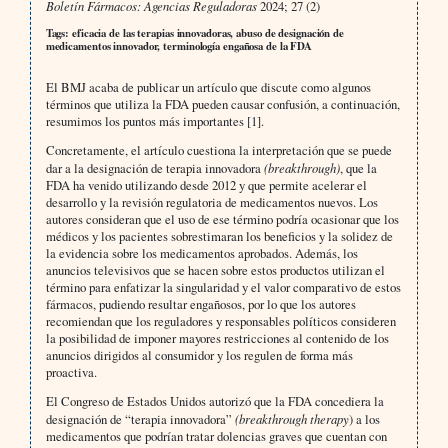
Boletín Fármacos: Agencias Reguladoras
2024; 27 (2)
Tags: eficacia de las terapias innovadoras, abuso de designación de
medicamentos innovador, terminología engañosa de la FDA
El BMJ acaba de publicar un artículo que discute como algunos
términos que utiliza la FDA pueden causar confusión, a continuación,
resumimos los puntos más importantes [1].
Concretamente, el artículo cuestiona la interpretación que se puede
dar a la designación de terapia innovadora
(breakthrough)
, que la
FDA ha venido utilizando desde 2012 y que permite acelerar el
desarrollo y la revisión regulatoria de medicamentos nuevos. Los
autores consideran que el uso de ese término podría ocasionar que los
médicos y los pacientes sobrestimaran los beneficios y la solidez de
la evidencia sobre los medicamentos aprobados. Además, los
anuncios televisivos que se hacen sobre estos productos utilizan el
término para enfatizar la singularidad y el valor comparativo de estos
fármacos, pudiendo resultar engañosos, por lo que los autores
recomiendan que los reguladores y responsables políticos consideren
la posibilidad de imponer mayores restricciones al contenido de los
anuncios dirigidos al consumidor y los regulen de forma más
proactiva.
El Congreso de Estados Unidos autorizó que la FDA concediera la
designación de “terapia innovadora”
(breakthrough therapy
) a los
medicamentos que podrían tratar dolencias graves que cuentan con