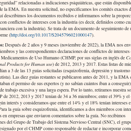
seguridad” relacionadas a indicaciones psiquiátricas, que están disponibl
de la EMA. En nuestra solicitud, no especificamos los comités exactos d
 describimos los documentos recibidos e informamos sobre la proporc
on conflictos de intereses con la industria (es decir, definidos como cu
inanciera con la industria). Se trata de un documento de seguimiento de 
orme (
http://doi.org/10.1017/S2045796021000147
).
s:
Después de 2 años y 9 meses (noviembre de 2022), la EMA nos envi
miembros y las correspondientes declaraciones de conflictos de intereses 
 Medicamentos de Uso Humano (CHMP, por sus siglas en inglés de
Co
inal Products for Human use
) de 2012, 2013 y 2017. Estas listas de m
ían a 3 de las 13 guías solicitadas (esquizofrenia, depresión y trastorno
utista). Las diez guías restantes se publicaron antes de 2011, y la EMA 
taban el permiso de sus expertos (y no sabían cuántos iban a conseguir)
de trabajo excesiva y una larga espera. Por lo tanto, retiramos nuestra so
de 2012, 2013 y 2017 tenían de 34 a 36 miembros; entre el 39% y e
gún interés y consideramos que entre el 14% y el 18% tenían intereses e
 Para la guía sobre esquizofrenia, identificamos a dos miembros con inte
es en empresas que enviaron comentarios sobre la guía. No recibimos
nes del Grupo de Trabajo del Sistema Nervioso Central (SNC), el grup
designado por el CHMP como responsable de redactar e incorporar come