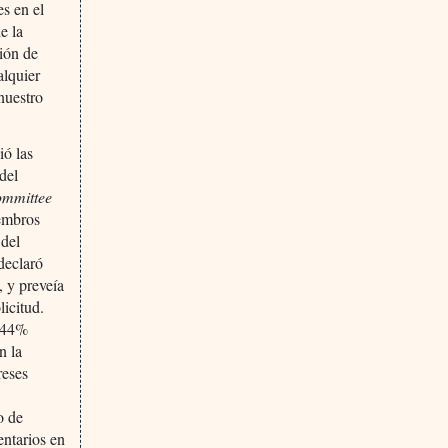
es en el
e la
ión de
alquier
nuestro
ó las
del
mmittee
iembros
 del
declaró
, y preveía
licitud.
l 44%
n la
reses
o de
ntarios en