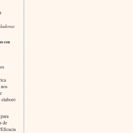
9
uladoras
es con
los
rica
 nos
le
e elaboró
 para
s de
“Eficacia