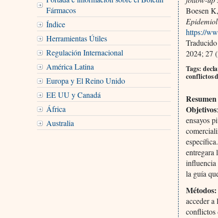
Fármacos
Boesen K,
Epidemiol 
Índice
https://w
Herramientas Útiles
Traducido
Regulación Internacional
2024; 27 (
América Latina
Tags: decla
conflictos 
Europa y El Reino Unido
EE UU y Canadá
Resumen
Objetivos
África
ensayos pi
Australia
comerciali
específic
entregara 
influencia
la guía que
Métodos:
acceder a 
conflictos