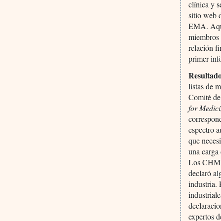
clínica y 
sitio web 
EMA. Aquí
miembros c
relación f
primer inf
Resultado
listas de 
Comité de
for Medic
correspond
espectro a
que necesi
una carga 
Los CHMP 
declaró al
industria.
industrial
declaracio
expertos 