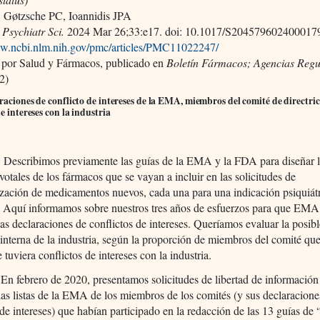
 Gøtzsche PC, Ioannidis JPA
Psychiatr Sci.
2024 Mar 26;33:e17. doi: 10.1017/S204579602400017
ww.ncbi.nlm.nih.gov/pmc/articles/PMC11022247/
 por Salud y Fármacos, publicado en
Boletín Fármacos; Agencias Reg
2)
raciones de conflicto de intereses de la EMA, miembros del comité de directric
de intereses con la industria
: Describimos previamente las guías de la EMA y la FDA para diseñar 
votales de los fármacos que se vayan a incluir en las solicitudes de
zación de medicamentos nuevos, cada una para una indicación psiquiát
a. Aquí informamos sobre nuestros tres años de esfuerzos para que EMA
las declaraciones de conflictos de intereses. Queríamos evaluar la posib
 interna de la industria, según la proporción de miembros del comité qu
 tuviera conflictos de intereses con la industria.
En febrero de 2020, presentamos solicitudes de libertad de información
las listas de la EMA de los miembros de los comités (y sus declaracione
 de intereses) que habían participado en la redacción de las 13 guías de 