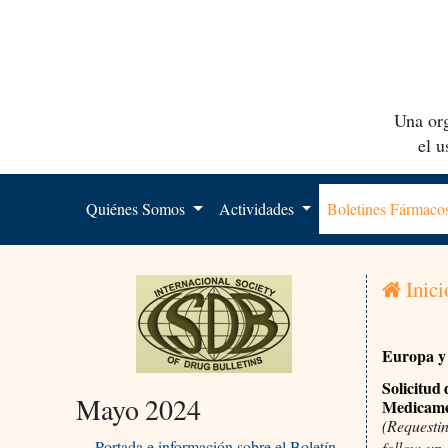
Una org
el 
Quiénes Somos
Actividades
Boletines Fármac
Inici
Europa y 
Solicitud
Mayo 2024
Medicamen
(Requestin
Portada e información sobre el Boletín
follow-up 