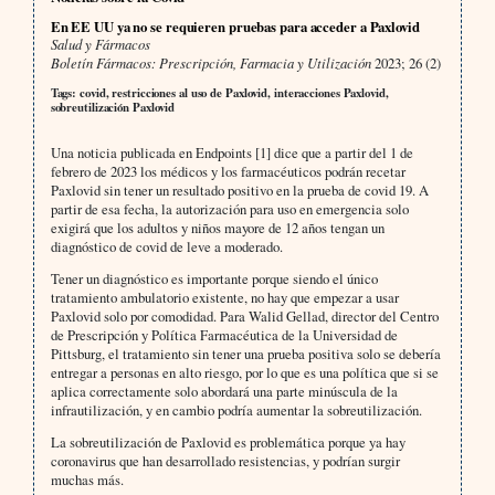
En EE UU ya no se requieren pruebas para acceder a Paxlovid
Salud y Fármacos
Boletín Fármacos: Prescripción, Farmacia y Utilización
2023; 26 (2)
Tags: covid, restricciones al uso de Paxlovid, interacciones Paxlovid,
sobreutilización Paxlovid
Una noticia publicada en Endpoints [1] dice que a partir del 1 de
febrero de 2023 los médicos y los farmacéuticos podrán recetar
Paxlovid sin tener un resultado positivo en la prueba de covid 19. A
partir de esa fecha, la autorización para uso en emergencia solo
exigirá que los adultos y niños mayore de 12 años tengan un
diagnóstico de covid de leve a moderado.
Tener un diagnóstico es importante porque siendo el único
tratamiento ambulatorio existente, no hay que empezar a usar
Paxlovid solo por comodidad. Para Walid Gellad, director del Centro
de Prescripción y Política Farmacéutica de la Universidad de
Pittsburg, el tratamiento sin tener una prueba positiva solo se debería
entregar a personas en alto riesgo, por lo que es una política que si se
aplica correctamente solo abordará una parte minúscula de la
infrautilización, y en cambio podría aumentar la sobreutilización.
La sobreutilización de Paxlovid es problemática porque ya hay
coronavirus que han desarrollado resistencias, y podrían surgir
muchas más.