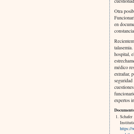
cuestiona
Otra posib
Funcionar
en documen
constancia
Recienteme
talasemia.
hospital, 
estrechame
médico res
extrañar, 
seguridad 
cuestiones
funcionari
expertos i
Documento
Schafer
Institut
https://