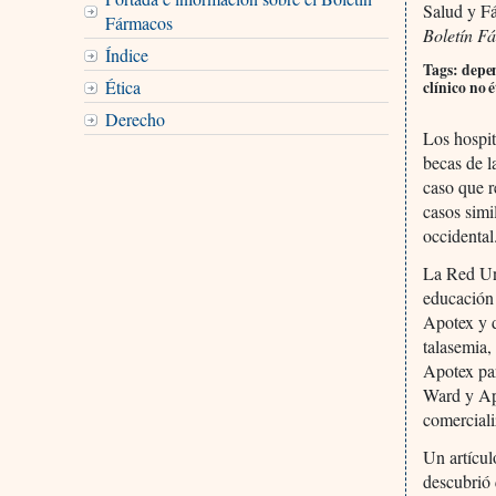
Salud y F
Fármacos
Boletín F
Índice
Tags: depen
Ética
clínico no 
Derecho
Los hospit
becas de l
caso que r
casos sim
occidental
La Red Uni
educación
Apotex y d
talasemia,
Apotex par
Ward y Apo
comerciali
Un artícul
descubrió 