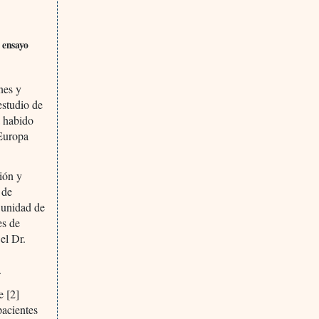
 ensayo
nes y
estudio de
a habido
 Europa
ión y
 de
a unidad de
es de
el Dr.
.
e [2]
pacientes