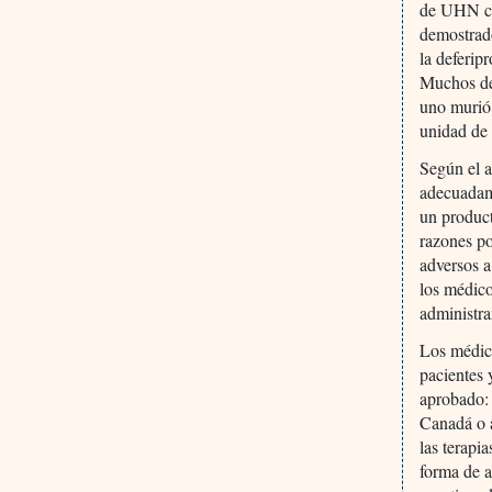
de UHN co
demostrado
la deferip
Muchos de 
uno murió.
unidad de 
Según el 
adecuadame
un product
razones po
adversos a
los médico
administra
Los médic
pacientes
aprobado: 
Canadá o a
las terapi
forma de a