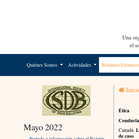
Una org
el 
Quiénes Somos
Actividades
Boletines Fármac
Inici
Ética
Conducta 
Mayo 2022
L
Canadá.
de caso
Portada e información sobre el Boletín