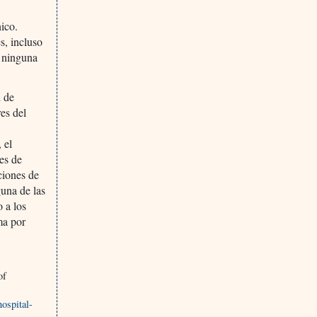
nico.
s, incluso
y ninguna
d de
es del
 el
es de
aciones de
una de las
o a los
ma por
of
ospital-