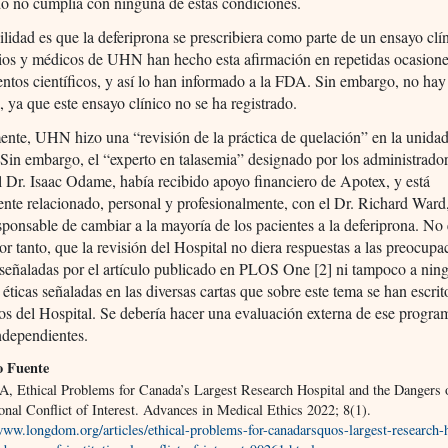
do no cumplía con ninguna de estas condiciones.
ilidad es que la deferiprona se prescribiera como parte de un ensayo clí
ios y médicos de UHN han hecho esta afirmación en repetidas ocasione
tos científicos, y así lo han informado a la FDA. Sin embargo, no ha
, ya que este ensayo clínico no se ha registrado.
nte, UHN hizo una “revisión de la práctica de quelación” en la unida
 Sin embargo, el “experto en talasemia” designado por los administrador
el Dr. Isaac Odame, había recibido apoyo financiero de Apotex, y está
nte relacionado, personal y profesionalmente, con el Dr. Richard Ward,
ponsable de cambiar a la mayoría de los pacientes a la deferiprona. No 
por tanto, que la revisión del Hospital no diera respuestas a las preocup
señaladas por el artículo publicado en PLOS One [2] ni tampoco a ning
 éticas señaladas en las diversas cartas que sobre este tema se han escrit
os del Hospital. Se debería hacer una evaluación externa de ese progra
ndependientes.
 Fuente
 A, Ethical Problems for Canada’s Largest Research Hospital and the Dangers 
ional Conflict of Interest. Advances in Medical Ethics 2022; 8(1).
www.longdom.org/articles/ethical-problems-for-canadarsquos-largest-research-h