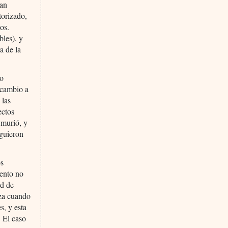
ían
torizado,
os.
bles), y
a de la
do
 cambio a
 las
ectos
 murió, y
iguieron
os
mento no
ud de
iza cuando
s, y esta
. El caso