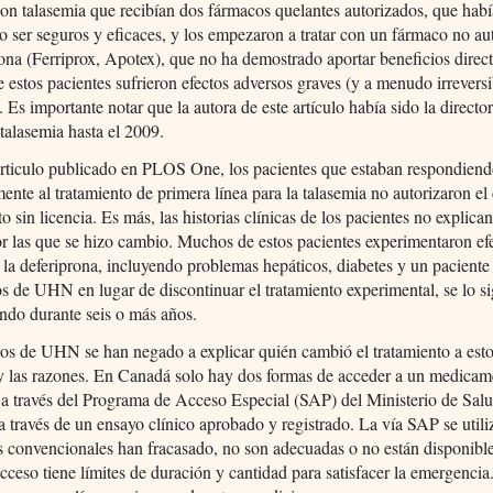
n talasemia que recibían dos fármacos quelantes autorizados, que hab
 ser seguros y eficaces, y los empezaron a tratar con un fármaco no au
rona (Ferriprox, Apotex), que no ha demostrado aportar beneficios direct
estos pacientes sufrieron efectos adversos graves (y a menudo irreversi
 Es importante notar que la autora de este artículo había sido la director
talasemia hasta el 2009.
articulo publicado en PLOS One, los pacientes que estaban respondien
nte al tratamiento de primera línea para la talasemia no autorizaron el
o sin licencia. Es más, las historias clínicas de los pacientes no explican
r las que se hizo cambio. Muchos de estos pacientes experimentaron ef
 la deferiprona, incluyendo problemas hepáticos, diabetes y un paciente
s de UHN en lugar de discontinuar el tratamiento experimental, se lo s
ndo durante seis o más años.
os de UHN se han negado a explicar quién cambió el tratamiento a est
 y las razones. En Canadá solo hay dos formas de acceder a un medica
a través del Programa de Acceso Especial (SAP) del Ministerio de Sal
 través de un ensayo clínico aprobado y registrado. La vía SAP se util
as convencionales han fracasado, no son adecuadas o no están disponible
cceso tiene límites de duración y cantidad para satisfacer la emergencia