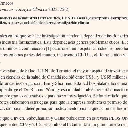
ármacos
ármacos: Ensayos Clínicos
2022; 25(2)
dencia de la industria farmacéutica, UHN, talasemia, deferiprona, Ferriprox,
ético, Apotex, quelación de hierro, investigación clínica
ales en los que se hace investigación tienden a depender de las donacio
a industria farmacéutica. Esta dependencia genera problemas éticos. El 
esumimos a continuación [1] ocurrió en un hospital canadiense, pero h
ilares en otras partes del mundo, incluyendo EE UU, el Reino Unido y
.
versitaria de Salud [UHN] de Toronto, el mayor hospital de investigac
 en ciencias de la salud de Canadá recibió entre US$1 y US$5 millones
e su exdirector general, Barry Sherman. Esta red hospitalaria tiene un
 que dirige el Dr. Richard Ward, y esa unidad también recibió donacion
a programas educativos y para hacer investigación. Se ha revelado que 
tex elaboraron estrategias para que la empresa recibiera el permiso de
zación para la deferiprona, su medicamento para la quelación del hierro
o que Olivieri, Sabouhanian y Gallie publicaron en la revista PLOS On
que, entre 2009 y 2015, se cambió el tratamiento a un gran número de 