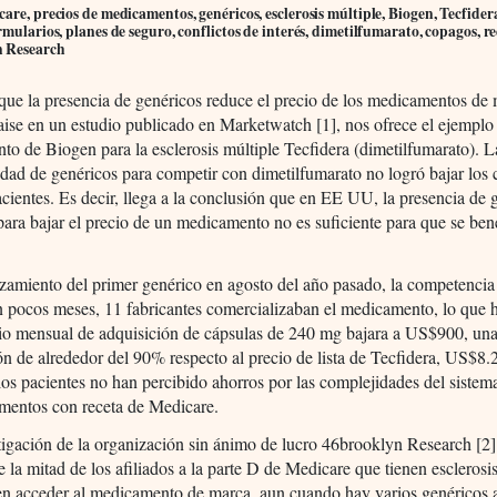
are, precios de medicamentos, genéricos, esclerosis múltiple, Biogen, Tecfide
rmularios, planes de seguro, conflictos de interés, dimetilfumarato, copagos, r
 Research
que la presencia de genéricos reduce el precio de los medicamentos de 
ise en un estudio publicado en Marketwatch [1], nos ofrece el ejemplo
o de Biogen para la esclerosis múltiple Tecfidera (dimetilfumarato). L
idad de genéricos para competir con dimetilfumarato no logró bajar los 
acientes. Es decir, llega a la conclusión que en EE UU, la presencia de 
para bajar el precio de un medicamento no es suficiente para que se bene
nzamiento del primer genérico en agosto del año pasado, la competencia
n pocos meses, 11 fabricantes comercializaban el medicamento, lo que h
io mensual de adquisición de cápsulas de 240 mg bajara a US$900, un
n de alrededor del 90% respecto al precio de lista de Tecfidera, US$8.
os pacientes no han percibido ahorros por las complejidades del sistem
mentos con receta de Medicare.
igación de la organización sin ánimo de lucro 46brooklyn Research [2]
 la mitad de los afiliados a la parte D de Medicare que tienen esclerosi
en acceder al medicamento de marca, aun cuando hay varios genéricos