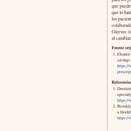
que puede 
que lo har
los pacien
colaborado
Gleevec (i
al cambiar
Fuente ori
Eleanor 
savings
https:/
prescri
Referencia
Dusetzi
specialt
https:/
Brookly
a blockb
https:/