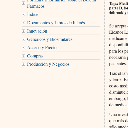
Tags: Medic
Fármacos
parte D, fo
46brooklyn
Índice
Documentos y Libros de Interés
Se acepta 
Innovación
Eleanor La
medicament
Genéricos y Biosimilares
disponibil
Acceso y Precios
para los p
Compras
necesaria 
pacientes.
Producción y Negocios
Tras el la
y feroz. E
costo med
disminució
embargo, l
de medica
Una invest
que más de
sólo pued