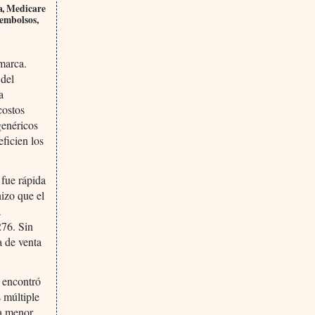
ra, Medicare
eembolsos,
marca.
 del
a
costos
genéricos
ficien los
 fue rápida
izo que el
a
276. Sin
a de venta
 encontró
s múltiple
 a menor