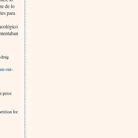
te de lo
tes para
oncológico
aumentaban
-drug
one-out-
h-price
tition for