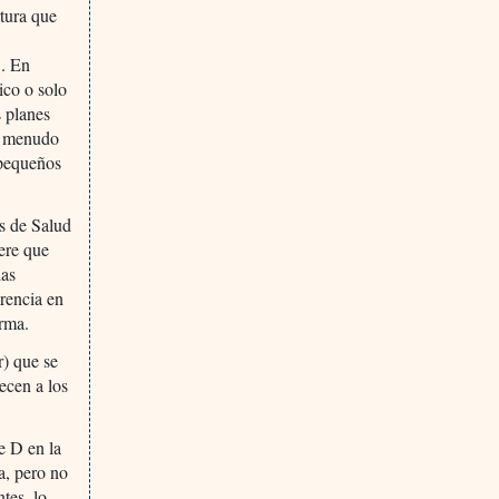
rtura que
]. En
ico o solo
s planes
 a menudo
 pequeños
os de Salud
iere que
las
arencia en
irma.
r) que se
ecen a los
te D en la
a, pero no
tes, lo