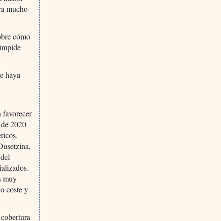
 era mucho
sobre cómo
 impide
ue haya
a favorecer
o de 2020
ricos.
Dusetzina,
 del
alizados.
es muy
o coste y
 cobertura