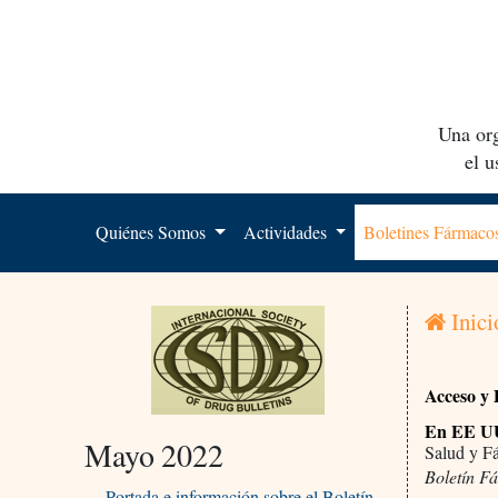
Una org
el 
Quiénes Somos
Actividades
Boletines Fármac
Inici
Acceso y 
En EE UU 
Mayo 2022
Salud y F
Boletín F
Portada e información sobre el Boletín