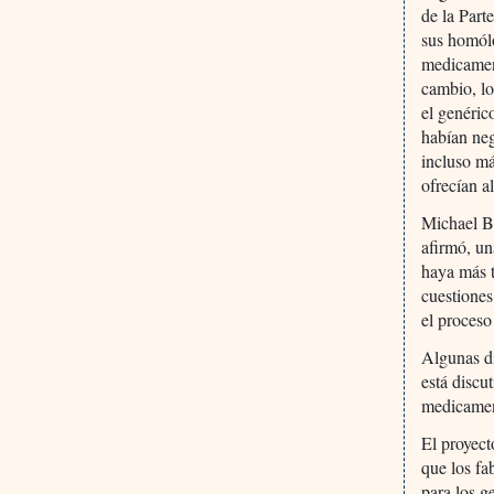
de la Part
sus homólo
medicamen
cambio, lo
el genéric
habían neg
incluso má
ofrecían a
Michael Ba
afirmó, un
haya más t
cuestiones
el proceso
Algunas di
está discu
medicamen
El proyect
que los fa
para los g