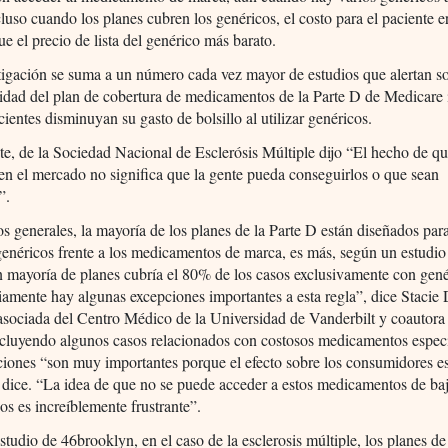
cluso cuando los planes cubren los genéricos, el costo para el paciente
ue el precio de lista del genérico más barato.
tigación se suma a un número cada vez mayor de estudios que alertan 
idad del plan de cobertura de medicamentos de la Parte D de Medicare
cientes disminuyan su gasto de bolsillo al utilizar genéricos.
te, de la Sociedad Nacional de Esclerósis Múltiple dijo “El hecho de q
en el mercado no significa que la gente pueda conseguirlos o que sean
”.
s generales, la mayoría de los planes de la Parte D están diseñados par
genéricos frente a los medicamentos de marca, es más, según un estudi
an mayoría de planes cubría el 80% de los casos exclusivamente con gené
amente hay algunas excepciones importantes a esta regla”, dice Stacie 
asociada del Centro Médico de la Universidad de Vanderbilt y coautora
ncluyendo algunos casos relacionados con costosos medicamentos especi
ciones “son muy importantes porque el efecto sobre los consumidores 
 dice. “La idea de que no se puede acceder a estos medicamentos de baj
s es increíblemente frustrante”.
studio de 46brooklyn, en el caso de la esclerosis múltiple, los planes de