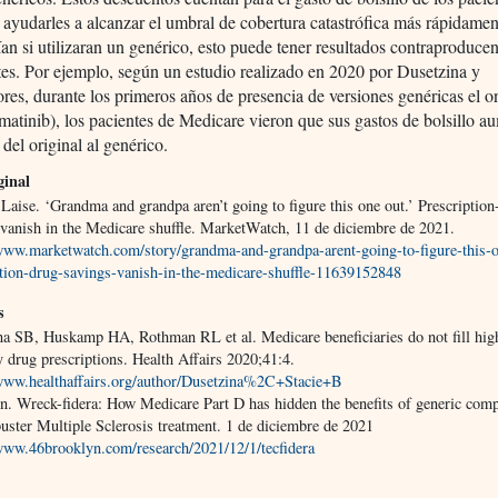
ayudarles a alcanzar el umbral de cobertura catastrófica más rápidamen
ían si utilizaran un genérico, esto puede tener resultados contraproducen
tes. Por ejemplo, según un estudio realizado en 2020 por Dusetzina y
res, durante los primeros años de presencia de versiones genéricas el 
matinib), los pacientes de Medicare vieron que sus gastos de bolsillo 
 del original al genérico.
ginal
Laise. ‘Grandma and grandpa aren’t going to figure this one out.’ Prescription
 vanish in the Medicare shuffle. MarketWatch, 11 de diciembre de 2021.
/www.marketwatch.com/story/grandma-and-grandpa-arent-going-to-figure-this-
ption-drug-savings-vanish-in-the-medicare-shuffle-11639152848
s
na SB, Huskamp HA, Rothman RL et al. Medicare beneficiaries do not fill hig
y drug prescriptions. Health Affairs 2020;41:4.
/www.healthaffairs.org/author/Dusetzina%2C+Stacie+B
n. Wreck-fidera: How Medicare Part D has hidden the benefits of generic compe
uster Multiple Sclerosis treatment. 1 de diciembre de 2021
/www.46brooklyn.com/research/2021/12/1/tecfidera