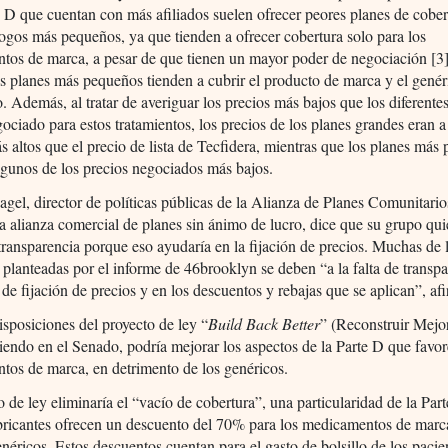
e D que cuentan con más afiliados suelen ofrecer peores planes de cobe
gos más pequeños, ya que tienden a ofrecer cobertura solo para los
tos de marca, a pesar de que tienen un mayor poder de negociación [3
s planes más pequeños tienden a cubrir el producto de marca y el genér
o. Además, al tratar de averiguar los precios más bajos que los diferente
ociado para estos tratamientos, los precios de los planes grandes eran
s altos que el precio de lista de Tecfidera, mientras que los planes más
lgunos de los precios negociados más bajos.
gel, director de políticas públicas de la Alianza de Planes Comunitari
a alianza comercial de planes sin ánimo de lucro, dice que su grupo qu
ransparencia porque eso ayudaría en la fijación de precios. Muchas de 
 planteadas por el informe de 46brooklyn se deben “a la falta de transp
 de fijación de precios y en los descuentos y rebajas que se aplican”, af
sposiciones del proyecto de ley “
Build Back Better
” (Reconstruir Mejo
tiendo en el Senado, podría mejorar los aspectos de la Parte D que favor
tos de marca, en detrimento de los genéricos.
o de ley eliminaría el “vacío de cobertura”, una particularidad de la Par
bricantes ofrecen un descuento del 70% para los medicamentos de marc
enéricos. Estos descuentos cuentan para el gasto de bolsillo de los pacien