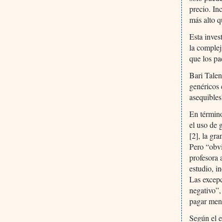
precio. In
más alto q
Esta inves
la complej
que los pa
Bari Talen
genéricos 
asequibles
En término
el uso de 
[2], la gr
Pero “obvi
profesora 
estudio, i
Las excep
negativo”,
pagar meno
Según el e