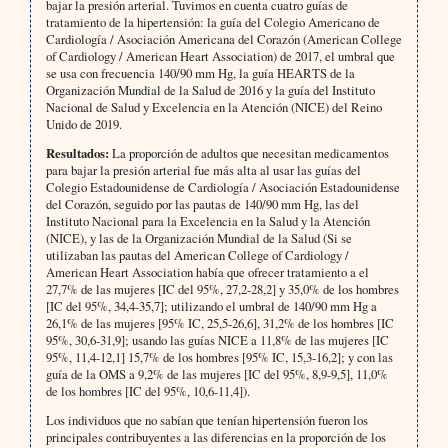
bajar la presión arterial. Tuvimos en cuenta cuatro guías de
tratamiento de la hipertensión: la guía del Colegio Americano de
Cardiología / Asociación Americana del Corazón (American College
of Cardiology / American Heart Association) de 2017, el umbral que
se usa con frecuencia 140/90 mm Hg, la guía HEARTS de la
Organización Mundial de la Salud de 2016 y la guía del Instituto
Nacional de Salud y Excelencia en la Atención (NICE) del Reino
Unido de 2019.
Resultados:
La proporción de adultos que necesitan medicamentos
para bajar la presión arterial fue más alta al usar las guías del
Colegio Estadounidense de Cardiología / Asociación Estadounidense
del Corazón, seguido por las pautas de 140/90 mm Hg, las del
Instituto Nacional para la Excelencia en la Salud y la Atención
(NICE), y las de la Organización Mundial de la Salud (Si se
utilizaban las pautas del American College of Cardiology /
American Heart Association había que ofrecer tratamiento a el
27,7% de las mujeres [IC del 95%, 27,2-28,2] y 35,0% de los hombres
[IC del 95%, 34,4-35,7]; utilizando el umbral de 140/90 mm Hg a
26,1% de las mujeres [95% IC, 25,5-26,6], 31,2% de los hombres [IC
95%, 30,6-31,9]; usando las guías NICE a 11,8% de las mujeres [IC
95%, 11,4-12,1] 15,7% de los hombres [95% IC, 15,3-16,2]; y con las
guía de la OMS a 9,2% de las mujeres [IC del 95%, 8,9-9,5], 11,0%
de los hombres [IC del 95%, 10,6-11,4]).
Los individuos que no sabían que tenían hipertensión fueron los
principales contribuyentes a las diferencias en la proporción de los