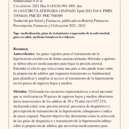
Sudharsanan N et al
Circulation.
2021 Mar 9;143(10):991-1001. doi:
10.1161/CIRCULATIONAHA.120.051620. Epub 2021 Feb 8. PMID:
33554610; PMCID: PMC7940589
Traducido por Salud y Fármacos, publicado en Boletín Fármacos:
Prescripción, Farmacia y Utilización 2021; 24(2)
Tags: medicalización, guías de tratamiento, exageración de la enfermedad,
gasto en salud, medicina basada en la evidencia
Resumen
Antecedentes
: las guías vigentes para el tratamiento de la
hipertensión establecen de forma sustancialmente diferente a quiénes
se deben ofrecer medicamentos para bajar la presión arterial.
Entender el efecto que seleccionar una guía u otra puede tener sobre
la proporción de adultos que requieren tratamiento es fundamental
para planificar y ampliar el acceso al tratamiento de la hipertensión
en los países de ingresos bajos y medios.
Métodos
: Utilizando las encuestas representativas a nivel nacional
que se realizaron en 50 países de ingresos bajos y medios obtuvimos
datos transversales de los adultos de 30 a 70 años (n=1.037.215),
incluyendo edad, sexo, presión arterial, presencia de diagnóstico y
prescripción de tratamiento de la hipertensión, tabaquismo e índice
de masa corporal. Nuestro objetivo fue determinar cómo la selección
de las guías de diagnóstico y tratamiento de la hipertensión influye
sobre la proporción de adultos que necesitan medicamentos para