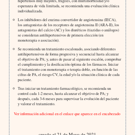
hipertensos muy mayores, frágiles, con multimorbilidad y/o
esperanza de vida limitada, se recomienda una evaluación clínica
individualizada.
Los inhibidores del enzima convertidor de angiotensina (IECA),
los antagonistas de los receptores de angiotensina II (ARA-II), los
antagonistas del calcio (AC) y los diuréticos (tiazidas o análogos)
se consideran antihipertensivos de primera elección (en
monoterapia o asociación).
Se recomienda un tratamiento escalonado, asociando diferentes
antihipertensivos de forma progresiva y secuencial hasta alcanzar
el objetivo de PA; y, antes de pasar al siguiente escalón, comprobar
el cumplimiento y la dosificación óptima de los fármacos. Iniciar
el tratamiento con monoterapia o terapia doble, en función de las
cifras de PA, el riesgo CV, la edad y/o la situación clínica de cada
paciente.
Tras iniciar un tratamiento farmacológico, se recomienda un
control cada 1-2 meses, hasta alcanzar el objetivo de PA; y
después, cada 3-6 meses para supervisar la evolución del paciente
y valorar el tratamiento.
Ver información adicional en el enlace que aparece en el encabezado
creado el 21 de Mayo de 2021