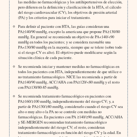
las medidas no farmacológicas y los antihipertensivos de elección,
pero difieren en la definición y clasificación de la HTA, el cálculo
del riesgo cardiovascular (CV), los objetivos de presión arterial
(PA) y los criterios para iniciar el tratamiento.
Para definir al paciente con HTA, las guías consideran una
PA≥140/90 mmHg, excepto la americana que propone PA≥130/80
mmHg. En general se recomienda un objetivo de PA<140/<90
mmHg en todos los pacientes; y se considera razonable una
PA<130/80 mmHg en la mayoría, siempre que se tolere (sobre todo
si el riesgo CV es alto). El objetivo puede modificarse según la
situación clínica de cada paciente.
Se recomienda iniciar y mantener medidas no farmacológicas en
todos los pacientes con HTA, independientemente de que utilice o
no tratamiento farmacológico. NICE las recomienda a partir de
PA≥140/90 mmHg, ACC/AHA con PA≥120/<80 mmHg y el resto
con PA≥130/80-85 mmHg.
Se recomienda tratamiento farmacológico en pacientes con
PA≥160/≥100 mmHg, independientemente del riesgo CV; y, a
partir de PA≥130/≥80 mmHg, considerarlo cuando el riesgo CV sea
alto o muy alto o la PA no se controle con medidas no
farmacológicas. En pacientes con PA ≥140/≥90 mmHg, ACC/AHA
y SE-MERGEN recomiendan tratamiento farmacológico
independientemente del riesgo CV; el resto, consideran
tratamiento farmacológico en función del riesgo CV y la edad. En