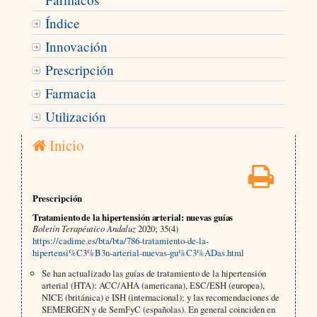
Índice
Innovación
Prescripción
Farmacia
Utilización
Inicio
Prescripción
Tratamiento de la hipertensión arterial: nuevas guías
Boletín Terapéutico Andaluz
2020; 35(4)
https://cadime.es/bta/bta/786-tratamiento-de-la-
hipertensi%C3%B3n-arterial-nuevas-gu%C3%ADas.html
Se han actualizado las guías de tratamiento de la hipertensión
arterial (HTA): ACC/AHA (americana), ESC/ESH (europea),
NICE (británica) e ISH (internacional); y las recomendaciones de
SEMERGEN y de SemFyC (españolas). En general coinciden en