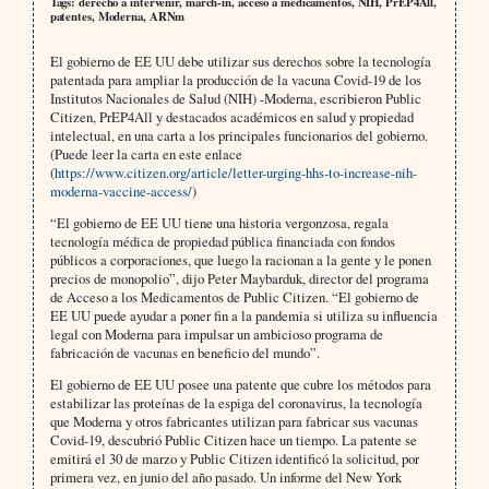
Tags: derecho a intervenir, march-in, acceso a medicamentos, NIH, PrEP4All,
patentes, Moderna, ARNm
El gobierno de EE UU debe utilizar sus derechos sobre la tecnología
patentada para ampliar la producción de la vacuna Covid-19 de los
Institutos Nacionales de Salud (NIH) -Moderna, escribieron Public
Citizen, PrEP4All y destacados académicos en salud y propiedad
intelectual, en una carta a los principales funcionarios del gobierno.
(Puede leer la carta en este enlace
(
https://www.citizen.org/article/letter-urging-hhs-to-increase-nih-
moderna-vaccine-access/
)
“El gobierno de EE UU tiene una historia vergonzosa, regala
tecnología médica de propiedad pública financiada con fondos
públicos a corporaciones, que luego la racionan a la gente y le ponen
precios de monopolio”, dijo Peter Maybarduk, director del programa
de Acceso a los Medicamentos de Public Citizen. “El gobierno de
EE UU puede ayudar a poner fin a la pandemia si utiliza su influencia
legal con Moderna para impulsar un ambicioso programa de
fabricación de vacunas en beneficio del mundo”.
El gobierno de EE UU posee una patente que cubre los métodos para
estabilizar las proteínas de la espiga del coronavirus, la tecnología
que Moderna y otros fabricantes utilizan para fabricar sus vacunas
Covid-19, descubrió Public Citizen hace un tiempo. La patente se
emitirá el 30 de marzo y Public Citizen identificó la solicitud, por
primera vez, en junio del año pasado. Un informe del New York