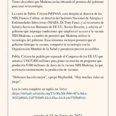
Times descubrió que Moderna no ha obtenido el permiso del gobierno
para usar su tecnología.
La carta de Public Citizen-PrEP4All, está dirigida al director de los
NIH, Francis Collins, al director del Instituto Nacional de Alergias y
Enfermedades Infecciosas (NIAID), Dr. Tony Fauci, y al secretario de
Salud y Servicios Humanos de EE UU, Xavier Becerra, y solicita al
gobierno que imponga condiciones que amplíen el acceso a la vacuna
NIH-Moderna, a cambio de permitir que Moderna utilice la
tecnología del gobierno. Esos términos incluyen permitir que el
gobierno fabrique la vacuna, compartir la tecnología con la
Organización Mundial de la Salud y garantizar precios accesibles.
Public Citizen ha pedido por separado al Congreso de los EE UU que
autorice US$25.000 millones para poner en marcha un programa que
produciría 8.000 millones de dosis de la vacuna NIH-Moderna, lo que
aceleraría enormemente la producción de vacunas.
“Debemos hacerlo mejor”, agregó Maybarduk. “Hay muchas vidas en
juego”.
Lea la carta complete en inglés en:
letter
(
https://default.salsalabs.org/T1c00a264-fbbb-467a-8dca-
30322d9fd3c3/d5703049-42c4-45ee-b1c8-efe57050d914
)
creado el 13 de Junio de 2021