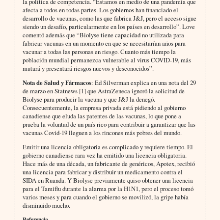
la política de competencia. “Estamos en medio de una pandemia que
afecta a todos en todas partes. Los gobiernos han financiado el
desarrollo de vacunas, como las que fabrica J&J, pero el acceso sigue
siendo un desafío, particularmente en los países en desarrollo”. Love
comentó además que “Biolyse tiene capacidad no utilizada para
fabricar vacunas en un momento en que se necesitarían años para
vacunar a todas las personas en riesgo. Cuanto más tiempo la
población mundial permanezca vulnerable al virus COVID-19, más
mutará y presentará riesgos nuevos y desconocidos”.
Nota de Salud y Fármacos
: Ed Silverman explica en una nota del 29
de marzo en Statnews [1] que AstraZeneca ignoró la solicitud de
Biolyse para producir la vacuna y que J&J la denegó.
Consecuentemente, la empresa privada está pidiendo al gobierno
canadiense que eluda las patentes de las vacunas, lo que pone a
prueba la voluntad de un país rico para contribuir a garantizar que las
vacunas Covid-19 lleguen a los rincones más pobres del mundo.
Emitir una licencia obligatoria es complicado y requiere tiempo. El
gobierno canadiense rara vez ha emitido una licencia obligatoria.
Hace más de una década, un fabricante de genéricos, Apotex, recibió
una licencia para fabricar y distribuir un medicamento contra el
SIDA en Ruanda. Y Biolyse previamente quiso obtener una licencia
para el Tamiflu durante la alarma por la H1N1, pero el proceso tomó
varios meses y para cuando el gobierno se movilizó, la gripe había
disminuido mucho.
Referencia