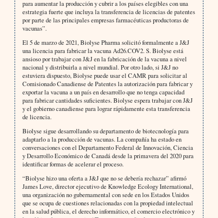
para aumentar la producción y cubrir a los países elegibles con una
estrategia fuerte que incluya la transferencia de licencias de patentes
por parte de las principales empresas farmacéuticas productoras de
vacunas”.
El 5 de marzo de 2021, Biolyse Pharma solicitó formalmente a J&J
una licencia para fabricar la vacuna Ad26.COV2. S. Biolyse está
ansioso por trabajar con J&J en la fabricación de la vacuna a nivel
nacional y distribuirla a nivel mundial. Por otro lado, si J&J no
estuviera dispuesto, Biolyse puede usar el CAMR para solicitar al
Comisionado Canadiense de Patentes la autorización para fabricar y
exportar la vacuna a un país en desarrollo que no tenga capacidad
para fabricar cantidades suficientes. Biolyse espera trabajar con J&J
y el gobierno canadiense para lograr rápidamente esta transferencia
de licencia.
Biolyse sigue desarrollando su departamento de biotecnología para
adaptarlo a la producción de vacunas. La compañía ha estado en
conversaciones con el Departamento Federal de Innovación, Ciencia
y Desarrollo Económico de Canadá desde la primavera del 2020 para
identificar formas de acelerar el proceso.
“Biolyse hizo una oferta a J&J que no se debería rechazar” afirmó
James Love, director ejecutivo de Knowledge Ecology International,
una organización no gubernamental con sede en los Estados Unidos
que se ocupa de cuestiones relacionadas con la propiedad intelectual
en la salud pública, el derecho informático, el comercio electrónico y