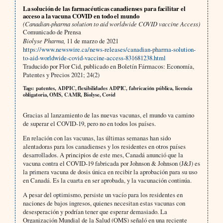
La solución de las farmacéuticas canadienses para facilitar el
acceso a la vacuna COVID en todo el mundo
(Canadian-pharma solution to aid worldwide COVID vaccine Access)
Comunicado de Prensa
Biolyse Pharma,
11 de marzo de 2021
https://www.newswire.ca/news-releases/canadian-pharma-solution-
to-aid-worldwide-covid-vaccine-access-831681238.html
Traducido por Flor Cid, publicado en Boletín Fármacos: Economía,
Patentes y Precios 2021; 24(2)
Tags: patentes, ADPIC, flexibilidades ADPIC, fabricación pública, licencia
obligatoria, OMS, CAMR, Biolyse, Covid
Gracias al lanzamiento de las nuevas vacunas, el mundo va camino
de superar el COVID-19, pero no en todos los países.
En relación con las vacunas, las últimas semanas han sido
alentadoras para los canadienses y los residentes en otros países
desarrollados. A principios de este mes, Canadá anunció que la
vacuna contra el COVID-19 fabricada por Johnson & Johnson (J&J) es
la primera vacuna de dosis única en recibir la aprobación para su uso
en Canadá. Es la cuarta en ser aprobada, y la vacunación continúa.
A pesar del optimismo, persiste un vacío para los residentes en
naciones de bajos ingresos, quienes necesitan estas vacunas con
desesperación y podrían tener que esperar demasiado. La
Organización Mundial de la Salud (OMS) señaló en una reciente