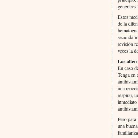
genéricos 
Estos medi
de la dife
hematoence
secundari
revisión r
veces la 
Las alter
En caso de
Tenga en c
antihistam
una reacci
respirar, 
inmediato 
antihistam
Pero para 
una buena 
familiari