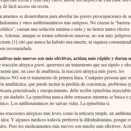
y de fácil acceso sin receta.
camentos se desarrollaron para abordar las graves preocupaciones de s
nhidramina y otros antihistamínicos más antiguos. No cruzan la “barrera
fálica”, causan una sedación mínima o nula y no tienen tantos efectos
os. Además, aunque se tomen sobredosis masivas, no son muy peligros
eciente [1] citó que nunca ha habido una muerte, ni siquiera consumien
dosis recomendada.
nativas más nuevas son más efectivas, actúan más rápido y duran 
 reacción alérgica grave, queremos un tratamiento que sea rápido y efec
uenta que, en caso de anafilaxia, la reacción alérgica más grave, los
ínicos NO son el tratamiento de primera línea. Cualquier persona que 
ón anafiláctica, que puede incluir la pérdida de conciencia, problemas p
urticaria generalizada y enrojecimiento, debe recibir epinefrina inyectabl
y sin dudarlo. La epinefrina nunca debe retrasarse mientras se busca o 
ínico. Los antihistamínicos no salvan vidas. La epinefrina sí.
las reacciones alérgicas más leves, como la urticaria simple, un antihist
idea. Y algunos médicos todavía prefieren la difenhidramina, porque 
zados. Pero los medicamentos más nuevos son mucho más efectivos. Ac