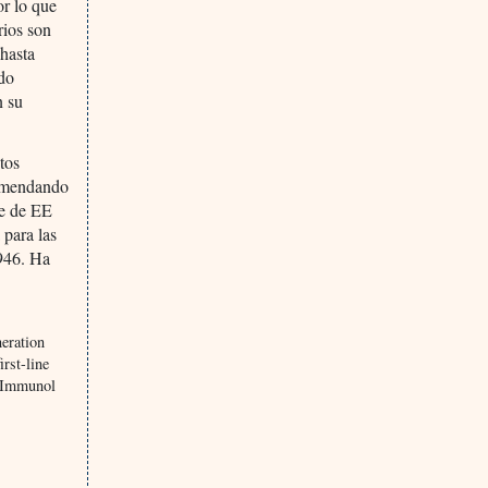
or lo que
rios son
hasta
ado
n su
tos
comendando
te de EE
 para las
1946. Ha
eration
irst-line
in Immunol