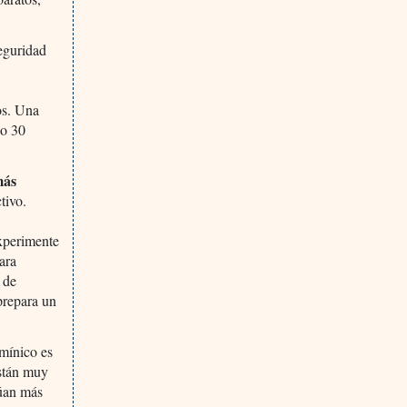
eguridad
os. Una
do 30
más
tivo.
experimente
ara
e de
prepara un
amínico es
están muy
túan más