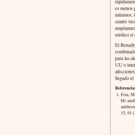
rápidament
es menos p
mínimos, l
cuatro vec
ampliament
médico si 
El Benadr
combinado
para las a
UU o inter
afecciones
llegado el
Referencia
Fein, M
H1-antih
antihist
15, 61 