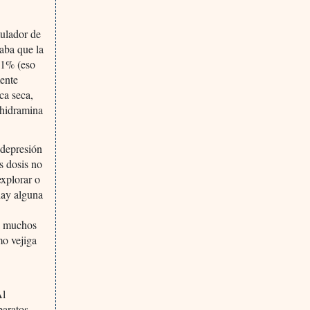
mulador de
aba que la
0.1% (eso
mente
ca seca,
nhidramina
 depresión
s dosis no
explorar o
hay alguna
 a muchos
o vejiga
Al
baratos,