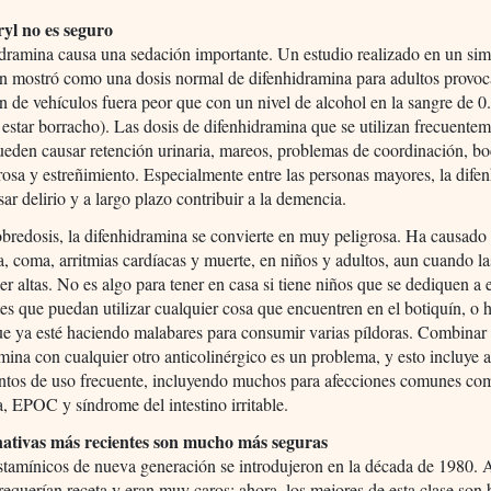
yl no es seguro
dramina causa una sedación importante. Un estudio realizado en un si
n mostró como una dosis normal de difenhidramina para adultos provoc
 de vehículos fuera peor que con un nivel de alcohol en la sangre de 
 estar borracho). Las dosis de difenhidramina que se utilizan frecuente
eden causar retención urinaria, mareos, problemas de coordinación, bo
rosa y estreñimiento. Especialmente entre las personas mayores, la dife
ar delirio y a largo plazo contribuir a la demencia.
bredosis, la difenhidramina se convierte en muy peligrosa. Ha causado
ia, coma, arritmias cardíacas y muerte, en niños y adultos, aun cuando la
er altas. No es algo para tener en casa si tiene niños que se dediquen a 
es que puedan utilizar cualquier cosa que encuentren en el botiquín, o 
e ya esté haciendo malabares para consumir varias píldoras. Combinar
mina con cualquier otro anticolinérgico es un problema, y esto incluye
tos de uso frecuente, incluyendo muchos para afecciones comunes com
a, EPOC y síndrome del intestino irritable.
nativas más recientes son mucho más seguras
stamínicos de nueva generación se introdujeron en la década de 1980. 
 requerían receta y eran muy caros; ahora, los mejores de esta clase son 