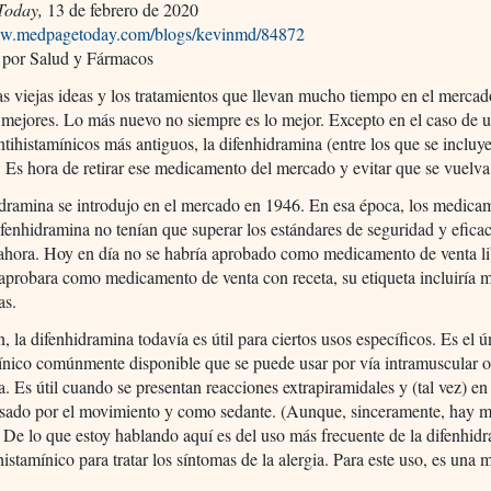
Today,
13 de febrero de 2020
ww.medpagetoday.com/blogs/kevinmd/84872
 por Salud y Fármacos
as viejas ideas y los tratamientos que llevan mucho tiempo en el merca
 mejores. Lo más nuevo no siempre es lo mejor. Excepto en el caso de 
ntihistamínicos más antiguos, la difenhidramina (entre los que se incluye
 Es hora de retirar ese medicamento del mercado y evitar que se vuelva 
idramina se introdujo en el mercado en 1946. En esa época, los medica
fenhidramina no tenían que superar los estándares de seguridad y eficac
 ahora. Hoy en día no se habría aprobado como medicamento de venta li
 aprobara como medicamento de venta con receta, su etiqueta incluiría 
as.
, la difenhidramina todavía es útil para ciertos usos específicos. Es el 
ínico comúnmente disponible que se puede usar por vía intramuscular 
a. Es útil cuando se presentan reacciones extrapiramidales y (tal vez) en
sado por el movimiento y como sedante. (Aunque, sinceramente, hay m
 De lo que estoy hablando aquí es del uso más frecuente de la difenhid
istamínico para tratar los síntomas de la alergia. Para este uso, es una 