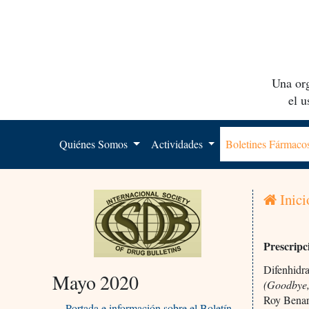
Una org
el 
Quiénes Somos
Actividades
Boletines Fármac
Inici
Prescripc
Difenhidr
Mayo 2020
(Goodbye, 
Roy Bena
Portada e información sobre el Boletín