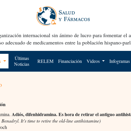
anización internacional sin ánimo de lucro para fomentar el 
uso adecuado de medicamentos entre la población hispano-parl
Últimas
os
RELEM
Financiación
Videos
Infogramas
Noticias
o
ión
Adiós, difenhidramina. Es hora de retirar el antiguo antihis
amina.
Benadryl. It’s time to retire the old-line antihistamine)
roch