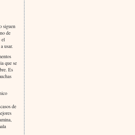
do siguen
uno de
 el
a usar.
mentos
ia que se
bre. Es
muchas
único
o
 casos de
ejores
ramina,
mala