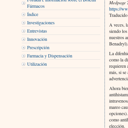
Medpage 
Fármacos
https://w
Índice
Traducido
Investigaciones
A veces, l
Entrevistas
siendo los
nuestros a
Innovación
Benadryl).
Prescripción
La difenh
Farmacia y Dispensación
como la di
Utilización
requieren
más, si se
advertenci
Ahora bien
antihistam
intravenos
mareo cau
opciones).
como antih
elección.