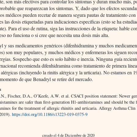
e, son más efectivos para controlar los síntomas y duran mucho más, p
robable que reaparezcan los síntomas. Y, dado que los efectos secunda
os médicos pueden recetar de manera segura pautas de tratamiento con 
es las dosis etiquetadas para indicaciones específicas (esto se ha estudi
e). Para el uso de rutina, siga las instrucciones de la etiqueta: hable co
eso no funciona o si cree que necesita una dosis más alta.
yl y sus medicamentos genéricos (difenhidramina y muchos medicamen
s) son muy populares, y muchos médicos y enfermeras los siguen re
lergias. Sospecho que esto es solo hábito e inercia. Ninguna guía recien
nacional recomienda difenhidramina como tratamiento de primera línea
 alérgicas (incluyendo la rinitis alérgica y la urticaria). No estamos en 
 momento de que Benadryl se retire del mercado.
s
.N., Fischer, D.A., O’Keefe, A.W. et al. CSACI position statement: Newer gen
istamines are safer than first-generation H1-antihistamines and should be the f
amines for the treatment of allergic rhinitis and urticaria. Allergy Asthma Cl
(2019).
https://doi.org/10.1186/s13223-019-0375-9
creado el 4 de Diciembre de 2020