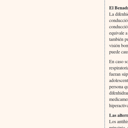
El Benadr
La difenhi
conducció
conducción
equivale a
también pu
visión bor
puede caus
En caso so
respirator
fueran súp
adolescent
persona qu
difenhidra
medicamen
hiperactiv
Las alter
Los antihi
principio,