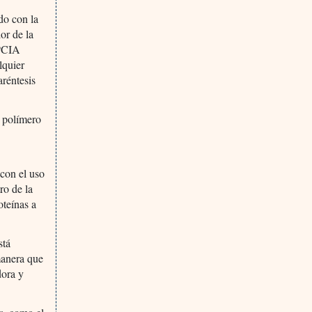
do con la
or de la
BPCIA
lquier
aréntesis
r polímero
 con el uso
ro de la
oteínas a
stá
 manera que
dora y