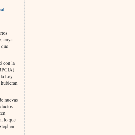
cal-
rtos
o, cuya
l que
ió con la
(BPCIA)
 la Ley
 hubieran
 de nuevas
oductos
cen
n, lo que
 Stephen