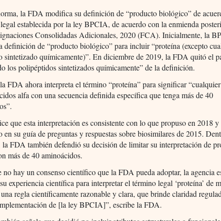
orma, la FDA modifica su definición de “producto biológico” de acuer
 legal establecida por la ley BPCIA, de acuerdo con la enmienda posteri
ignaciones Consolidadas Adicionales, 2020 (FCA). Inicialmente, la 
a definición de “producto biológico” para incluir “proteína (excepto cua
o sintetizado químicamente)”. En diciembre de 2019, la FDA quitó el p
o los polipéptidos sintetizados químicamente” de la definición.
la FDA ahora interpreta el término “proteína” para significar “cualquie
idos alfa con una secuencia definida específica que tenga más de 40
os”.
e que esta interpretación es consistente con lo que propuso en 2018 y
o en su guía de preguntas y respuestas sobre biosimilares de 2015. Dent
l, la FDA también defendió su decisión de limitar su interpretación de pr
con más de 40 aminoácidos.
no hay un consenso científico que la FDA pueda adoptar, la agencia e
 su experiencia científica para interpretar el término legal ‘proteína’ de
 una regla científicamente razonable y clara, que brinde claridad regula
a implementación de [la ley BPCIA]”, escribe la FDA.