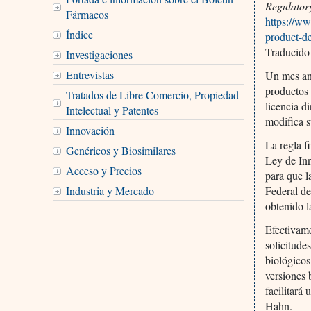
Regulator
Fármacos
https://ww
Índice
product-de
Traducido
Investigaciones
Entrevistas
Un mes ant
productos 
Tratados de Libre Comercio, Propiedad
licencia d
Intelectual y Patentes
modifica s
Innovación
La regla f
Genéricos y Biosimilares
Ley de In
Acceso y Precios
para que l
Industria y Mercado
Federal d
obtenido l
Efectivam
solicitude
biológicos
versiones 
facilitará
Hahn.