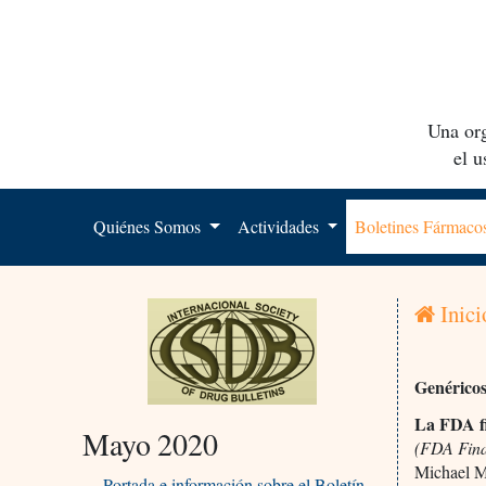
Una org
el 
Quiénes Somos
Actividades
Boletines Fármac
Inici
Genéricos
La FDA fi
Mayo 2020
(FDA Final
Michael 
Portada e información sobre el Boletín