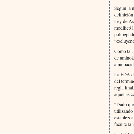
Según la n
definición
Ley de As
modificó l
polipéptid
“excluyend
Como tal, 
de aminoác
aminoácid
La FDA dic
del términ
regla fina
aquellas 
“Dado que 
utilizando
establezca
facilite l