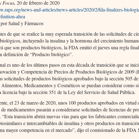
y Focus,
20 de febrero de 2020
w.raps.org/news-and-articles/news-articles/2020/2/fda-finalizes-biologi
finition-ahea
 por Salud y Fármacos
es de que se realice la muy esperada transición de las solicitudes de cie
biológicos, incluyendo la insulina y la hormona del crecimiento human
irá que son productos biológicos, la FDA emitió el jueves una regla fina
u definición de “Producto biológico”.
inal es uno de los últimos pasos en esta década de transición que se inic
novación y Competencia de Precios de Productos Biológicos de 2009 
as solicitudes de productos biológicos aprobados bajo la sección 505 de
e Alimentos, Medicamentos y Cosméticos se puedan considerar como si
a licencia bajo la sección 351 de la Ley del Servicio de Salud Pública.
ente, el 23 de marzo de 2020, unos 100 productos aprobados en virtud
s de medicamentos pasarán a considerarse solicitudes de licencias de pr
. “Esta transición abrirá nuevas vías para que los fabricantes comerciali
biosimilares e intercambiables de insulina y otros productos en transició
 una mayor competencia en el mercado”, dijo el comisionado de la FDA