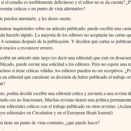
si el estudio es terriblemente defectuoso y el editor no se da cuenta? ¿
esentar críticas o un punto de vista alternativo?
e pueden intentarlo, y les deseo suerte.
lantear inquietudes sobre un artículo publicado, puede escribir una carta 
ita hacerlo rápido. La mayoría de los editores no aceptarán las cartas q
 6 semanas después de la publicación. Y deciden qué cartas se public
n reacios a reconocer errores.
scribir un artículo más largo (es decir una editorial) que esté en desacu
ublicado, puede enviar una solicitud a los editores. Pero no espere una r
Incluso si tiene críticas válidas, los editores pueden no ser receptivos. ¿P
n un editorial que cuestione su decisión de haber publicado el trabajo or
ar?
o, podría decidir escribir una editorial crítica y enviarla a una revista d
udo eso no funcionará. Muchas revistas tienen una política permanent
rar editoriales críticas con el trabajo publicado en otras revistas. (Aclar
os editoriales en Circulation y en el European Heart Journal)
si tiene un punto de vista contrario, ¿qué puede hacer?