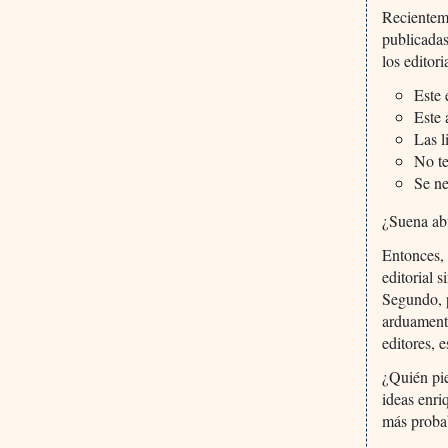
Recienteme
publicadas
los editor
Este 
Este 
Las l
No te
Se ne
¿Suena ab
Entonces, 
editorial s
Segundo, p
arduamente
editores, 
¿Quién pie
ideas enri
más probab