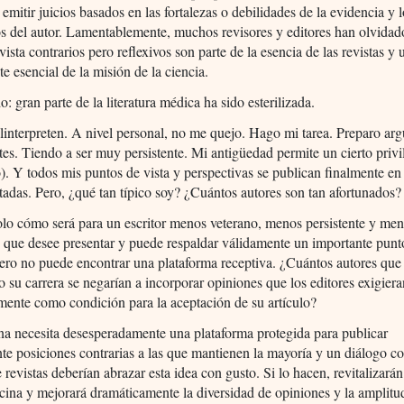
emitir juicios basados en las fortalezas o debilidades de la evidencia y 
s del autor. Lamentablemente, muchos revisores y editores han olvidad
vista contrarios pero reflexivos son parte de la esencia de las revistas y 
 esencial de la misión de la ciencia.
o: gran parte de la literatura médica ha sido esterilizada.
interpreten. A nivel personal, no me quejo. Hago mi tarea. Preparo ar
es. Tiendo a ser muy persistente. Mi antigüedad permite un cierto privi
). Y todos mis puntos de vista y perspectivas se publican finalmente en 
adas. Pero, ¿qué tan típico soy? ¿Cuántos autores son tan afortunados?
lo cómo será para un escritor menos veterano, menos persistente y me
 que desee presentar y puede respaldar válidamente un importante punto
ero no puede encontrar una plataforma receptiva. ¿Cuántos autores que
su carrera se negarían a incorporar opiniones que los editores exigier
mente como condición para la aceptación de su artículo?
a necesita desesperadamente una plataforma protegida para publicar
te posiciones contrarias a las que mantienen la mayoría y un diálogo co
e revistas deberían abrazar esta idea con gusto. Si lo hacen, revitalizarán
cina y mejorará dramáticamente la diversidad de opiniones y la amplitu