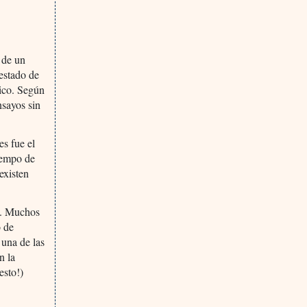
s de un
estado de
lico. Según
nsayos sin
es fue el
tiempo de
existen
do. Muchos
o de
 una de las
n la
esto!)