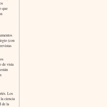
los
o que
un
gumentos
legio (con
revistas
nos
 de vista
 están
an
rtés. Los
 la ciencia
d de la