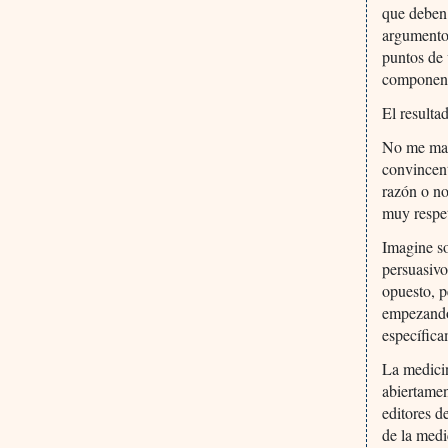
que deben 
argumento
puntos de 
componente
El resultad
No me mal
convincent
razón o no
muy respet
Imagine so
persuasivo
opuesto, p
empezando 
específica
La medicin
abiertamen
editores d
de la medi