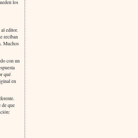
Pueden los
al editor.
ue reciban
an. Muchos
erdo con un
espuesta
or qué
iginal en
iferente.
e de que
ación: