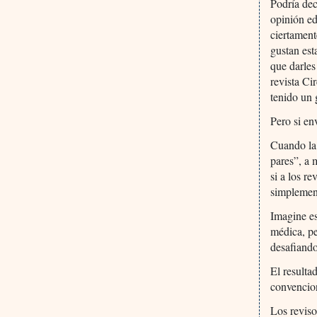
Podría dec
opinión ed
ciertament
gustan es
que darles
revista C
tenido un 
Pero si en
Cuando la 
pares”, a 
si a los r
simplement
Imagine es
médica, pe
desafiando
El resulta
convencion
Los reviso