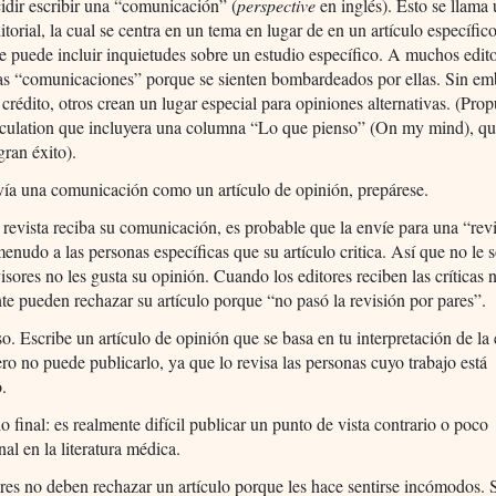
idir escribir una “comunicación” (
perspective
en inglés). Esto se llama
itorial, la cual se centra en un tema en lugar de en un artículo específic
e puede incluir inquietudes sobre un estudio específico. A muchos edito
tas “comunicaciones” porque se sienten bombardeados por ellas. Sin em
 crédito, otros crean un lugar especial para opiniones alternativas. (Prop
irculation que incluyera una columna “Lo que pienso” (On my mind), q
gran éxito).
vía una comunicación como un artículo de opinión, prepárese.
revista reciba su comunicación, es probable que la envíe para una “rev
menudo a las personas específicas que su artículo critica. Así que no le 
evisores no les gusta su opinión. Cuando los editores reciben las críticas 
e pueden rechazar su artículo porque “no pasó la revisión por pares”.
o. Escribe un artículo de opinión que se basa en tu interpretación de la
ro no puede publicarlo, ya que lo revisa las personas cuyo trabajo está
.
do final: es realmente difícil publicar un punto de vista contrario o poco
al en la literatura médica.
res no deben rechazar un artículo porque les hace sentirse incómodos.