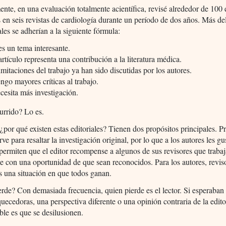
nte, en una evaluación totalmente acientífica, revisé alrededor de 100 e
 en seis revistas de cardiología durante un período de dos años. Más d
iales se adherían a la siguiente fórmula:
es un tema interesante.
artículo representa una contribución a la literatura médica.
imitaciones del trabajo ya han sido discutidas por los autores.
ngo mayores críticas al trabajo.
cesita más investigación.
urrido? Lo es.
¿por qué existen estas editoriales? Tienen dos propósitos principales. Pr
irve para resaltar la investigación original, por lo que a los autores les gu
ermiten que el editor recompense a algunos de sus revisores que traba
 con una oportunidad de que sean reconocidos. Para los autores, revis
es una situación en que todos ganan.
rde? Con demasiada frecuencia, quien pierde es el lector. Si esperaban
quecedoras, una perspectiva diferente o una opinión contraria de la editor
le es que se desilusionen.