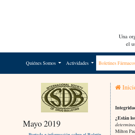
Una org
el 
Quiénes Somos
Actividades
Boletines Fármac
Inici
Integrida
¿Están lo
Mayo 2019
determined
Milton Pa
Portada e información sobre el Boletín