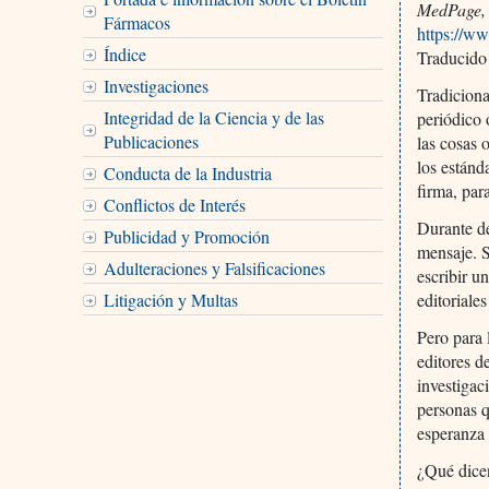
MedPage,
Fármacos
https://w
Índice
Traducido
Investigaciones
Tradiciona
Integridad de la Ciencia y de las
periódico 
Publicaciones
las cosas 
los estánd
Conducta de la Industria
firma, par
Conflictos de Interés
Durante dé
Publicidad y Promoción
mensaje. S
Adulteraciones y Falsificaciones
escribir u
Litigación y Multas
editoriale
Pero para 
editores d
investigac
personas q
esperanza 
¿Qué dicen