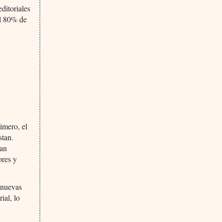
ditoriales
el 80% de
imero, el
stan.
jan
ores y
 nuevas
ial, lo