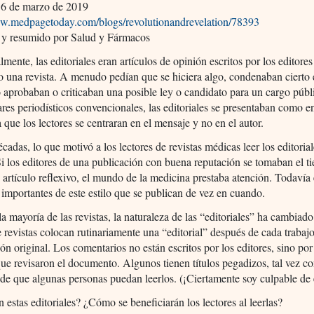
6 de marzo de 2019
ww.medpagetoday.com/blogs/revolutionandrevelation/78393
 y resumido por Salud y Fármacos
lmente, las editoriales eran artículos de opinión escritos por los editore
o una revista. A menudo pedían que se hiciera algo, condenaban cierto 
o aprobaban o criticaban una posible ley o candidato para un cargo púb
ares periodísticos convencionales, las editoriales se presentaban como e
a que los lectores se centraran en el mensaje y no en el autor.
cadas, lo que motivó a los lectores de revistas médicas leer los editorial
i los editores de una publicación con buena reputación se tomaban el 
n artículo reflexivo, el mundo de la medicina prestaba atención. Todavía 
s importantes de este estilo que se publican de vez en cuando.
la mayoría de las revistas, la naturaleza de las “editoriales” ha cambia
e revistas colocan rutinariamente una “editorial” después de cada trabaj
ión original. Los comentarios no están escritos por los editores, sino por
ue revisaron el documento. Algunos tienen títulos pegadizos, tal vez co
de que algunas personas puedan leerlos. (¡Ciertamente soy culpable de 
 estas editoriales? ¿Cómo se beneficiarán los lectores al leerlas?