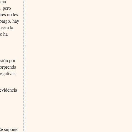
 una
o, pero
res no les
bargo, hay
use a la
ue ha
isión por
sorprenda
negativas,
 evidencia
 Se supone