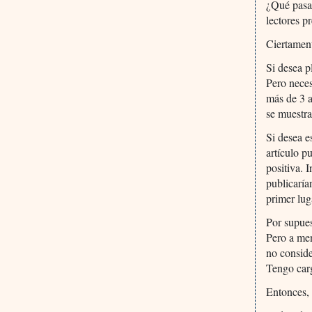
¿Qué pasa 
lectores pr
Ciertament
Si desea p
Pero neces
más de 3 a
se muestra
Si desea e
artículo p
positiva. 
publicaría
primer lug
Por supuest
Pero a men
no conside
Tengo carg
Entonces, 