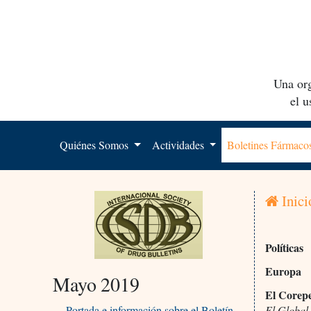
Una org
el 
Quiénes Somos
Actividades
Boletines Fármac
Inici
Políticas
Europa
Mayo 2019
El Corepe
Portada e información sobre el Boletín
El Global