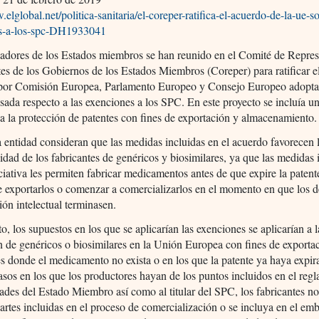
.elglobal.net/politica-sanitaria/el-coreper-ratifica-el-acuerdo-de-la-ue-s
s-a-los-spc-DH1933041
adores de los Estados miembros se han reunido en el Comité de Repres
s de los Gobiernos de los Estados Miembros (Coreper) para ratificar e
por Comisión Europea, Parlamento Europeo y Consejo Europeo adopta
ada respecto a las exenciones a los SPC. En este proyecto se incluía u
a la protección de patentes con fines de exportación y almacenamiento.
 entidad consideran que las medidas incluidas en el acuerdo favorecen 
idad de los fabricantes de genéricos y biosimilares, ya que las medidas 
iciativa les permiten fabricar medicamentos antes de que expire la patent
e exportarlos o comenzar a comercializarlos en el momento en que los 
ión intelectual terminasen.
o, los supuestos en los que se aplicarían las exenciones se aplicarían a l
n de genéricos o biosimilares en la Unión Europea con fines de exporta
es donde el medicamento no exista o en los que la patente ya haya expir
asos en los que los productores hayan de los puntos incluidos en el reg
dades del Estado Miembro así como al titular del SPC, los fabricantes no
partes incluidas en el proceso de comercialización o se incluya en el emb