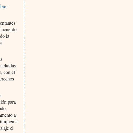
obre-
entantes
l acuerdo
do la
na
la
incluidas
e, con el
derechos
a
ción para
ado,
lamento a
tifiquen a
alaje el