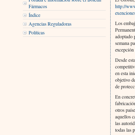
Fármacos
http://www
exencione
Índice
Los embaj
Agencias Reguladoras
Permanente
Políticas
adoptado 
semana pas
excepción 
Desde esta
competitiv
en esta in
objetivo d
de protecc
En concret
fabricació
otros país
aquellos c
las autori
todas las 