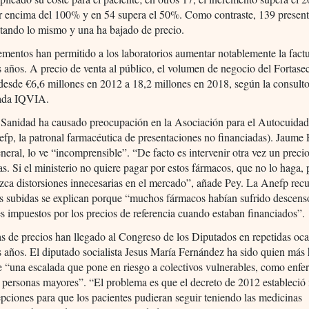
or encima del 100% y en 54 supera el 50%. Como contraste, 139 presen
tando lo mismo y una ha bajado de precio.
ementos han permitido a los laboratorios aumentar notablemente la fact
s años. A precio de venta al público, el volumen de negocio del Fortase
 desde €6,6 millones en 2012 a 18,2 millones en 2018, según la consult
zada IQVIA.
 Sanidad ha causado preocupación en la Asociación para el Autocuidad
fp, la patronal farmacéutica de presentaciones no financiadas). Jaume 
eneral, lo ve “incomprensible”. “De facto es intervenir otra vez un preci
as. Si el ministerio no quiere pagar por estos fármacos, que no lo haga,
zca distorsiones innecesarias en el mercado”, añade Pey. La Anefp rec
as subidas se explican porque “muchos fármacos habían sufrido descens
s impuestos por los precios de referencia cuando estaban financiados”.
s de precios han llegado al Congreso de los Diputados en repetidas oc
s años. El diputado socialista Jesus María Fernández ha sido quien más
e “una escalada que pone en riesgo a colectivos vulnerables, como enf
 personas mayores”. “El problema es que el decreto de 2012 estableci
pciones para que los pacientes pudieran seguir teniendo las medicinas