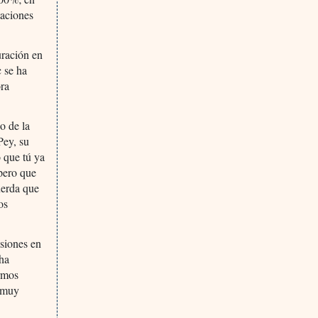
taciones
uración en
c se ha
ora
o de la
Pey, su
o que tú ya
 pero que
uerda que
os
asiones en
 ha
ermos
ó muy