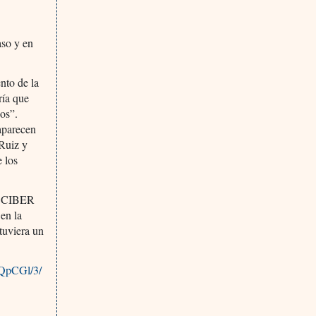
e
aso y en
nto de la
ría que
cos”.
 aparecen
 Ruiz y
e los
el CIBER
en la
 tuviera un
/QpCGl/3/