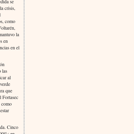
edida se
a crisis,
l
os, como
Voltarén,
mantuvo la
os en
ncias en el
ión
 las
car al
 verde
ura que
al Fortasec
ón como
estar
ada. Cinco
200%; en