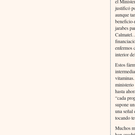
el Ministe
justificó 
aunque tam
beneficio
jarabes pa
Calmatel…)
financiaci
enfermos d
interior de
Estos fárm
intermedia
vitaminas.
ministerio
hasta ahor
“cada prop
supone un 
una señal 
tocando t
Muchos me
han cuadri