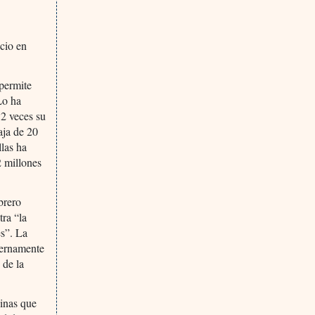
ecio en
 permite
Lo ha
,2 veces su
aja de 20
las ha
2 millones
brero
ra “la
es”. La
ternamente
 de la
cinas que