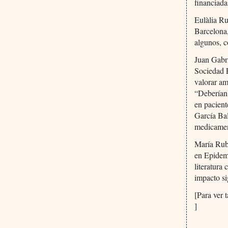
financiada
Eulàlia Ru
Barcelona,
algunos, c
Juan Gabri
Sociedad 
valorar am
“Deberían 
en pacient
García Bal
medicament
María Rub
en Epidemi
literatura
impacto si
[Para ver 
]