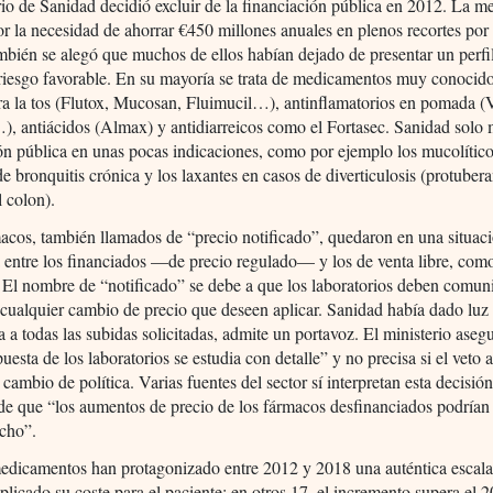
rio de Sanidad decidió excluir de la financiación pública en 2012. La m
por la necesidad de ahorrar €450 millones anuales en plenos recortes por l
bién se alegó que muchos de ellos habían dejado de presentar un perfi
-riesgo favorable. En su mayoría se trata de medicamentos muy conocid
ra la tos (Flutox, Mucosan, Fluimucil…), antinflamatorios en pomada (
, antiácidos (Almax) y antidiarreicos como el Fortasec. Sanidad solo 
ón pública en unas pocas indicaciones, como por ejemplo los mucolític
e bronquitis crónica y los laxantes en casos de diverticulosis (protubera
l colon).
acos, también llamados de “precio notificado”, quedaron en una situac
 entre los financiados —de precio regulado— y los de venta libre, como
 El nombre de “notificado” se debe a que los laboratorios deben comuni
 cualquier cambio de precio que deseen aplicar. Sanidad había dado luz
a a todas las subidas solicitadas, admite un portavoz. El ministerio aseg
uesta de los laboratorios se estudia con detalle” y no precisa si el veto 
cambio de política. Varias fuentes del sector sí interpretan esta decisi
de que “los aumentos de precio de los fármacos desfinanciados podrían 
echo”.
dicamentos han protagonizado entre 2012 y 2018 una auténtica escal
plicado su coste para el paciente; en otros 17, el incremento supera el 