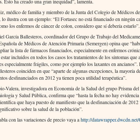
s. Esto ha creado una gran inequidad”, lamenta.
iz, médico de familia y miembro de la Junta del Colegio de Médicos d
 lo ilustra con un ejemplo: “El Fortasec no está financiado en ningún c
omo los enfermos de cáncer de colon, considero que sí debería estarlo”.
el García Ballesteros, coordinador del Grupo de Trabajo del Medicame
Española de Médicos de Atención Primaria (Semergen) opina que “hab
pliar la lista de fármacos financiados, especialmente en enfermos cróni
estar incluidos en todos los casos los tratamientos de los síntomas que
es especialmente frágiles, como por ejemplo los laxantes en ancianos”.
lesteros coinciden en que “aparte de algunas excepciones, la mayoría d
os desfinanciados en 2012 ya tienen poca utilidad terapéutica”.
io-Valera, investigadora en Economía de la Salud del grupo Prisma d
ología y Salud Pública, confirma que “hasta la fecha no hay evidencia 
 científica que haya puesto de manifiesto que la desfinanciación de 2012
gnificativo sobre la salud de la población”.
tabla con las variaciones de precio vaya a
http://datawrapper.dwcdn.net