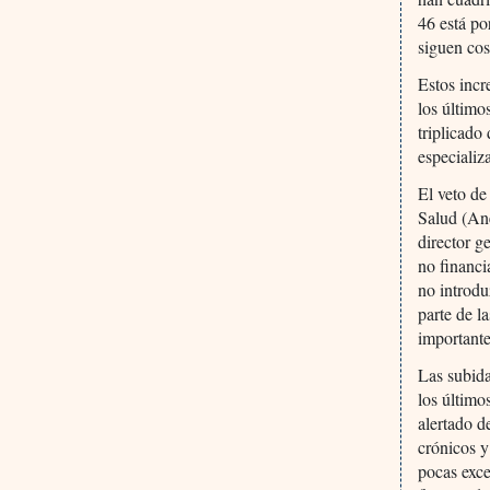
46 está p
siguen cos
Estos incr
los último
triplicado
especiali
El veto de
Salud (Ane
director g
no financi
no introdu
parte de l
importante
Las subida
los último
alertado d
crónicos y
pocas exce