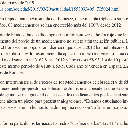
 de marzo de 2019
lpais.com/sociedad/2019/03/20/actualidad/1553093405_705024.html
rio impide una nueva subida del Fortasec, que ya había triplicado su pr
 años. 68 medicamentos se han encarecido más del 100% desde 2012
rio de Sanidad ha decidido apretar por primera vez el botón rojo que le
umento del precio de un medicamento no sujeto a financiación pública. 
el Fortasec, un popular antidiarreico que desde 2012 ha multiplicado 3
l que Johnson & Johnson pretendía aplicar un nuevo incremento. Una c
el medicamento valía €2,81 en 2012 y hoy cuesta €8,95. La de 10 pastil
 este mismo periodo de €1,89 a 5,95. Cada año se venden en España 2,
s de Fortasec.
n Interministerial de Precios de los Medicamentos celebrada el 8 de fe
 incremento propuesto por Johnson & Johnson al considerar que va cont
de garantizar la igualdad de acceso a los medicamentos por los pacient
ene ahora un plazo para presentar alegaciones. “Estamos estudiando in
ntes pasos, aún no hemos tomado ninguna decisión”, afirma un portavoz
c forma parte de los fármacos llamados “desfinanciados”, las 417 medi