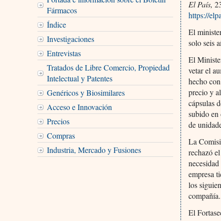
El País,
23
Fármacos
https://e
Índice
El ministe
Investigaciones
solo seis
Entrevistas
El Ministe
Tratados de Libre Comercio, Propiedad
vetar el a
Intelectual y Patentes
hecho con 
precio y a
Genéricos y Biosimilares
cápsulas d
Acceso e Innovación
subido en
Precios
de unidade
Compras
La Comisió
Industria, Mercado y Fusiones
rechazó el
necesidad 
empresa ti
los siguie
compañía.
El Fortase