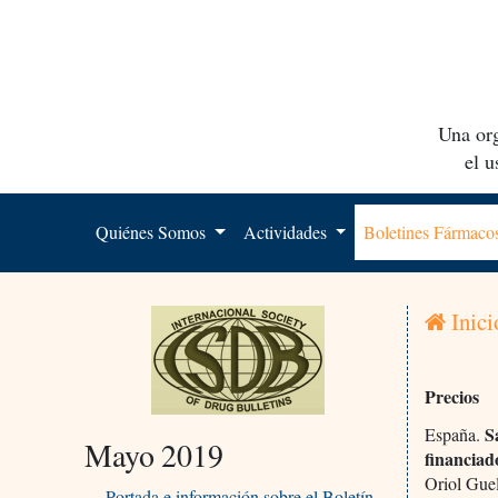
Una org
el 
Quiénes Somos
Actividades
Boletines Fármac
Inici
Precios
Sa
España.
Mayo 2019
financiad
Oriol Guel
Portada e información sobre el Boletín