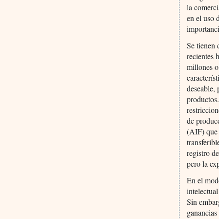
la comerci
en el uso 
importanci
Se tienen 
recientes 
millones o
caracterís
deseable, 
productos.
restriccio
de producc
(AIF) que 
transferib
registro d
pero la ex
En el mode
intelectua
Sin embarg
ganancias 