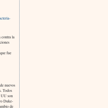
acteria-
 contra la
ciones
que fue
 de nuevos
s. Todos
EE UU son
tro Duke-
cambio de