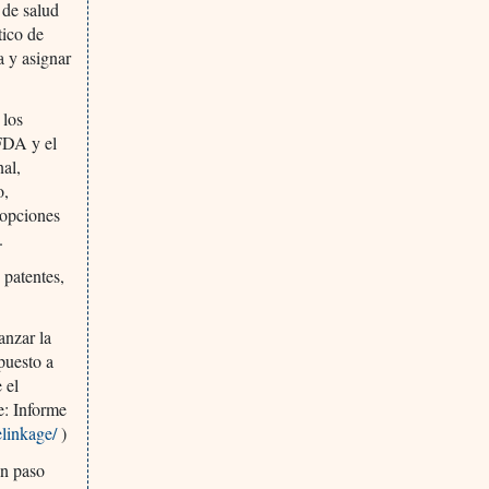
 de salud
tico de
a y asignar
 los
FDA y el
al,
o,
 opciones
.
 patentes,
nzar la
puesto a
 el
e: Informe
elinkage/
)
un paso