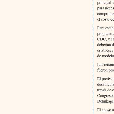
principal 
para neces
compromete
el costo d
Para estab
programas
CDC, y en 
deberían d
establecer
de modelos
Las recome
fueron pro
El profes
desvincula
través de 
Congreso 
Delinkag
El apoyo a