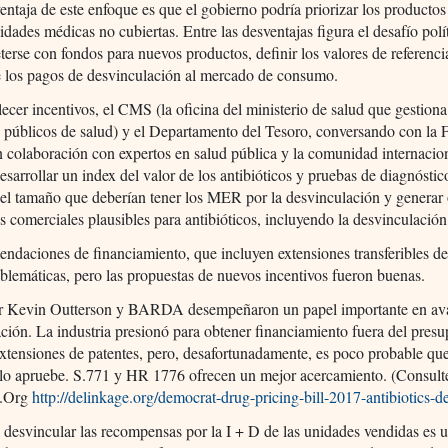
ventaja de este enfoque es que el gobierno podría priorizar los productos
idades médicas no cubiertas. Entre las desventajas figura el desafío polí
rse con fondos para nuevos productos, definir los valores de referenci
e los pagos de desvinculación al mercado de consumo.
lecer incentivos, el CMS (la oficina del ministerio de salud que gestiona
 públicos de salud) y el Departamento del Tesoro, conversando con la 
colaboración con expertos en salud pública y la comunidad internacion
esarrollar un index del valor de los antibióticos y pruebas de diagnóstic
 el tamaño que deberían tener los MER por la desvinculación y generar
 comerciales plausibles para antibióticos, incluyendo la desvinculación
ndaciones de financiamiento, que incluyen extensiones transferibles de
blemáticas, pero las propuestas de nuevos incentivos fueron buenas.
or Kevin Outterson y BARDA desempeñaron un papel importante en ava
ción. La industria presionó para obtener financiamiento fuera del presu
extensiones de patentes, pero, desafortunadamente, es poco probable que
lo apruebe. S.771 y HR 1776 ofrecen un mejor acercamiento. (Consult
e.Org
http://delinkage.org/democrat-drug-pricing-bill-2017-antibiotics-d
 desvincular las recompensas por la I + D de las unidades vendidas es 