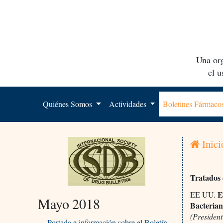
Una org
el 
Quiénes Somos
Actividades
Boletines Fármac
Inici
Tratados 
El
EE UU.
Mayo 2018
Bacterian
(Presiden
Portada e información sobre el Boletín