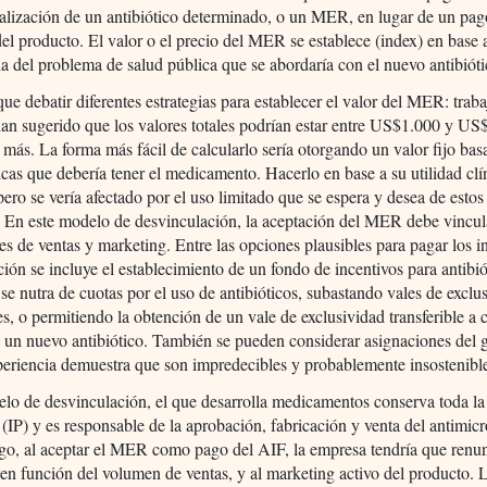
alización de un antibiótico determinado, o un MER, en lugar de un pa
del producto. El valor o el precio del MER se establece (index) en base a
a del problema de salud pública que se abordaría con el nuevo antibióti
que debatir diferentes estrategias para establecer el valor del MER: trab
han sugerido que los valores totales podrían estar entre US$1.000 y US
 más. La forma más fácil de calcularlo sería otorgando un valor fijo bas
ticas que debería tener el medicamento. Hacerlo en base a su utilidad clí
pero se vería afectado por el uso limitado que se espera y desea de estos
 En este modelo de desvinculación, la aceptación del MER debe vincul
nes de ventas y marketing. Entre las opciones plausibles para pagar los i
ión se incluye el establecimiento de un fondo de incentivos para antibió
se nutra de cuotas por el uso de antibióticos, subastando vales de exclu
les, o permitiendo la obtención de un vale de exclusividad transferible a
e un nuevo antibiótico. También se pueden considerar asignaciones del 
periencia demuestra que son impredecibles y probablemente insostenibl
lo de desvinculación, el que desarrolla medicamentos conserva toda l
l (IP) y es responsable de la aprobación, fabricación y venta del antimic
o, al aceptar el MER como pago del AIF, la empresa tendría que renunc
en función del volumen de ventas, y al marketing activo del producto. 