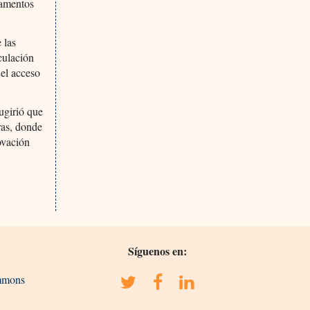
camentos
 las
culación
 el acceso
ugirió que
ras, donde
novación
Síguenos en:
ommons