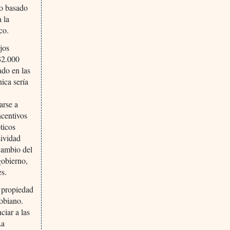
go basado
 la
co.
ajos
$2.000
ado en las
nica sería
arse a
ncentivos
ticos
sividad
 cambio del
gobierno,
es.
a propiedad
robiano.
iar a las
La