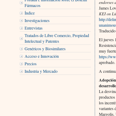
endorses 
Fármacos
James Lo
Índice
KEI on Li
http://del
Investigaciones
unanimous
Entrevistas
Traducido
Tratados de Libre Comercio, Propiedad
El jueves 
Intelectual y Patentes
Resistenc
Genéricos y Biosimilares
muy fuerte
Acceso e Innovación
https://ww
aprobado.
Precios
Industria y Mercado
A continu
Adopción 
desarroll
La desvinc
productos 
los incent
variantes
Margolis. 