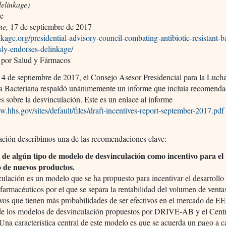
delinkage)
ve
ne,
17 de septiembre de 2017
inkage.org/presidential-advisory-council-combating-antibiotic-resistant-b
ly-endorses-delinkage/
 por Salud y Fármacos
14 de septiembre de 2017, el Consejo Asesor Presidencial para la Lucha
ia Bacteriana respaldó unánimemente un informe que incluía recomenda
s sobre la desvinculación. Este es un enlace al informe
w.hhs.gov/sites/default/files/draft-incentives-report-september-2017.pdf
ación describimos una de las recomendaciones clave:
de algún tipo de modelo de desvinculación como incentivo para el
o de nuevos productos.
ulación es un modelo que se ha propuesto para incentivar el desarrollo
farmacéuticos por el que se separa la rentabilidad del volumen de venta
ivos que tienen más probabilidades de ser efectivos en el mercado de 
 de los modelos de desvinculación propuestos por DRIVE-AB y el Cen
Una característica central de este modelo es que se acuerda un pago a 