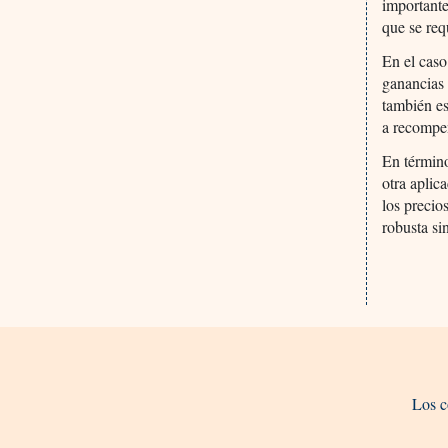
importante
que se req
En el caso
ganancias 
también es
a recompe
En término
otra aplic
los precio
robusta sin
Los c