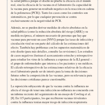
la salud pública porque el diseño no prueba la eficacia en el mundo
real, sino la eficacia de la vacuna en el laboratorio (la capacidad de
la vacuna para generar un resultado negatico en la reacción en cadena
de la polimerasa [PCR]). Tanto los casos como los controles son
sintomáticos, por lo que cualquier prevención se centra
exclusivamente en la negatividad de PCR.
Además, no se pueden derivar medidas de efecto absolutas en la
salud pública (como la reducción absoluta del riesgo [ARR] y su
medida recíproca, el número necesario de personas que hay que
vacunar para prevenir un caso [NNV]) porque las tasas de infección y
circulación viral no son parte del cálculo de las estimaciones del
efecto. También hay problemas con los supuestos matemáticos de
este diseño (para más detalles, consulte las revisiones). Los estudios
de casos negativos ilustran el acercamiento estrecho y retrospectivo
para estudiar los virus de la influenza a expensas de la ILI general –
el grupo de enfermedades que interesa a los pacientes y sus médicos.
El cálculo retrospectivo de las estimaciones relativas de la eficacia
en el laboratorio puede ser de interés para la toma de decisiones
futuras sobre la composición de las vacunas, pero su relevancia para
las decisiones cotidianas parece cuestionable.
La suposición subyacente de que la vacuna contra la influenza no
afecta el riesgo de tener una infección no-influenza no concuerda con
un informe reciente del seguimiento de un ensayo de Cowling et al.
[8]. En 115 participantes, los que recibieron vacunas trivalentes
contra la influenza tenían mayor riesgo de infección respiratoria