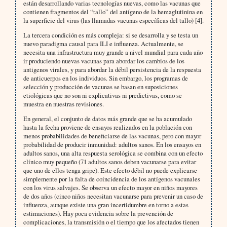
están desarrollando varias tecnologías nuevas, como las vacunas que
contienen fragmentos del “tallo” del antígeno de la hemaglutinina en
la superficie del virus (las llamadas vacunas específicas del tallo) [4].
La tercera condición es más compleja: si se desarrolla y se testa un
nuevo paradigma causal para ILI e influenza. Actualmente, se
necesita una infrastructura muy grande a nivel mundial para cada año
ir produciendo nuevas vacunas para abordar los cambios de los
antigenos virales, y para abordar la débil persistencia de la respuesta
de anticuerpos en los individuos. Sin embargo, los programas de
selección y producción de vacunas se basan en suposiciones
etiológicas que no son ni explicativas ni predictivas, como se
muestra en nuestras revisiones.
En general, el conjunto de datos más grande que se ha acumulado
hasta la fecha proviene de ensayos realizados en la población con
menos probabilidades de beneficiarse de las vacunas, pero con mayor
probabilidad de producir inmunidad: adultos sanos. En los ensayos en
adultos sanos, una alta respuesta serológica se combina con un efecto
clínico muy pequeño (71 adultos sanos deben vacunarse para evitar
que uno de ellos tenga gripe). Este efecto débil no puede explicarse
simplemente por la falta de coincidencia de los antígenos vacunales
con los virus salvajes. Se observa un efecto mayor en niños mayores
de dos años (cinco niños necesitan vacunarse para prevenir un caso de
influenza, aunque existe una gran incertidumbre en torno a estas
estimaciones). Hay poca evidencia sobre la prevención de
complicaciones, la transmisión o el tiempo que los afectados tienen