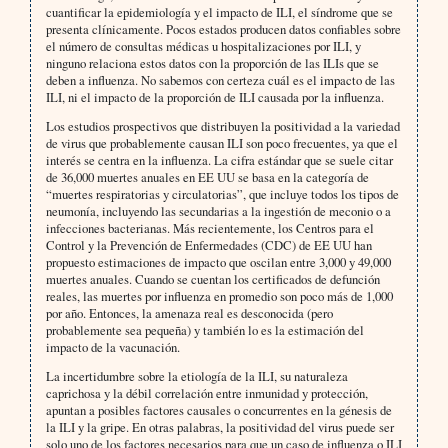
cuantificar la epidemiología y el impacto de ILI, el síndrome que se
presenta clínicamente. Pocos estados producen datos confiables sobre
el número de consultas médicas u hospitalizaciones por ILI, y
ninguno relaciona estos datos con la proporción de las ILIs que se
deben a influenza. No sabemos con certeza cuál es el impacto de las
ILI, ni el impacto de la proporción de ILI causada por la influenza.
Los estudios prospectivos que distribuyen la positividad a la variedad
de virus que probablemente causan ILI son poco frecuentes, ya que el
interés se centra en la influenza. La cifra estándar que se suele citar
de 36,000 muertes anuales en EE UU se basa en la categoría de
“muertes respiratorias y circulatorias”, que incluye todos los tipos de
neumonía, incluyendo las secundarias a la ingestión de meconio o a
infecciones bacterianas. Más recientemente, los Centros para el
Control y la Prevención de Enfermedades (CDC) de EE UU han
propuesto estimaciones de impacto que oscilan entre 3,000 y 49,000
muertes anuales. Cuando se cuentan los certificados de defunción
reales, las muertes por influenza en promedio son poco más de 1,000
por año. Entonces, la amenaza real es desconocida (pero
probablemente sea pequeña) y también lo es la estimación del
impacto de la vacunación.
La incertidumbre sobre la etiología de la ILI, su naturaleza
caprichosa y la débil correlación entre inmunidad y protección,
apuntan a posibles factores causales o concurrentes en la génesis de
la ILI y la gripe. En otras palabras, la positividad del virus puede ser
solo uno de los factores necesarios para que un caso de influenza o ILI