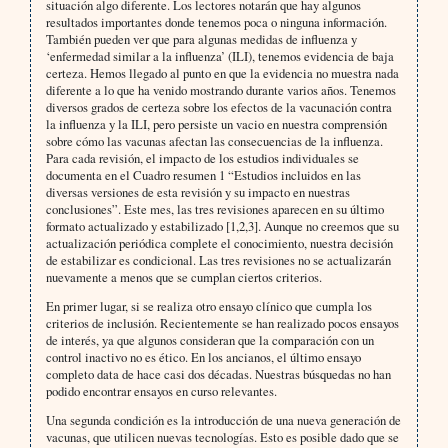
situación algo diferente. Los lectores notarán que hay algunos
resultados importantes donde tenemos poca o ninguna información.
También pueden ver que para algunas medidas de influenza y
‘enfermedad similar a la influenza’ (ILI), tenemos evidencia de baja
certeza. Hemos llegado al punto en que la evidencia no muestra nada
diferente a lo que ha venido mostrando durante varios años. Tenemos
diversos grados de certeza sobre los efectos de la vacunación contra
la influenza y la ILI, pero persiste un vacio en nuestra comprensión
sobre cómo las vacunas afectan las consecuencias de la influenza.
Para cada revisión, el impacto de los estudios individuales se
documenta en el Cuadro resumen 1 “Estudios incluidos en las
diversas versiones de esta revisión y su impacto en nuestras
conclusiones”. Este mes, las tres revisiones aparecen en su último
formato actualizado y estabilizado [1,2,3]. Aunque no creemos que su
actualización periódica complete el conocimiento, nuestra decisión
de estabilizar es condicional. Las tres revisiones no se actualizarán
nuevamente a menos que se cumplan ciertos criterios.
En primer lugar, si se realiza otro ensayo clínico que cumpla los
criterios de inclusión. Recientemente se han realizado pocos ensayos
de interés, ya que algunos consideran que la comparación con un
control inactivo no es ético. En los ancianos, el último ensayo
completo data de hace casi dos décadas. Nuestras búsquedas no han
podido encontrar ensayos en curso relevantes.
Una segunda condición es la introducción de una nueva generación de
vacunas, que utilicen nuevas tecnologías. Esto es posible dado que se