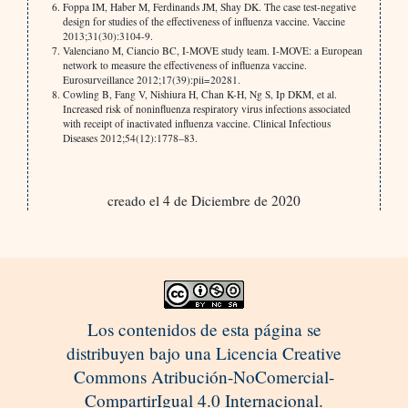
Foppa IM, Haber M, Ferdinands JM, Shay DK. The case test-negative
design for studies of the effectiveness of influenza vaccine. Vaccine
2013;31(30):3104-9.
Valenciano M, Ciancio BC, I-MOVE study team. I-MOVE: a European
network to measure the effectiveness of influenza vaccine.
Eurosurveillance 2012;17(39):pii=20281.
Cowling B, Fang V, Nishiura H, Chan K-H, Ng S, Ip DKM, et al.
Increased risk of noninfluenza respiratory virus infections associated
with receipt of inactivated influenza vaccine. Clinical Infectious
Diseases 2012;54(12):1778–83.
creado el 4 de Diciembre de 2020
Los contenidos de esta página se
distribuyen bajo una Licencia Creative
Commons Atribución-NoComercial-
CompartirIgual 4.0 Internacional.