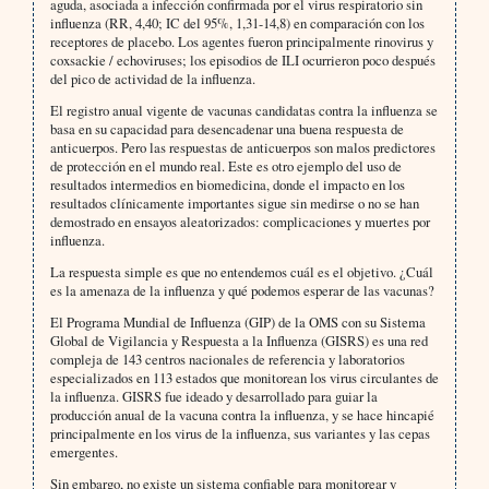
aguda, asociada a infección confirmada por el virus respiratorio sin
influenza (RR, 4,40; IC del 95%, 1,31-14,8) en comparación con los
receptores de placebo. Los agentes fueron principalmente rinovirus y
coxsackie / echoviruses; los episodios de ILI ocurrieron poco después
del pico de actividad de la influenza.
El registro anual vigente de vacunas candidatas contra la influenza se
basa en su capacidad para desencadenar una buena respuesta de
anticuerpos. Pero las respuestas de anticuerpos son malos predictores
de protección en el mundo real. Este es otro ejemplo del uso de
resultados intermedios en biomedicina, donde el impacto en los
resultados clínicamente importantes sigue sin medirse o no se han
demostrado en ensayos aleatorizados: complicaciones y muertes por
influenza.
La respuesta simple es que no entendemos cuál es el objetivo. ¿Cuál
es la amenaza de la influenza y qué podemos esperar de las vacunas?
El Programa Mundial de Influenza (GIP) de la OMS con su Sistema
Global de Vigilancia y Respuesta a la Influenza (GISRS) es una red
compleja de 143 centros nacionales de referencia y laboratorios
especializados en 113 estados que monitorean los virus circulantes de
la influenza. GISRS fue ideado y desarrollado para guiar la
producción anual de la vacuna contra la influenza, y se hace hincapié
principalmente en los virus de la influenza, sus variantes y las cepas
emergentes.
Sin embargo, no existe un sistema confiable para monitorear y