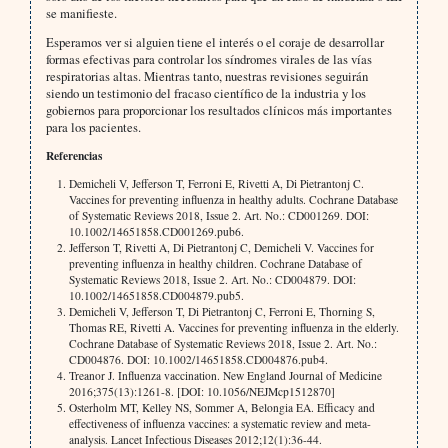
se manifieste.
Esperamos ver si alguien tiene el interés o el coraje de desarrollar
formas efectivas para controlar los síndromes virales de las vías
respiratorias altas. Mientras tanto, nuestras revisiones seguirán
siendo un testimonio del fracaso científico de la industria y los
gobiernos para proporcionar los resultados clínicos más importantes
para los pacientes.
Referencias
Demicheli V, Jefferson T, Ferroni E, Rivetti A, Di Pietrantonj C.
Vaccines for preventing influenza in healthy adults. Cochrane Database
of Systematic Reviews 2018, Issue 2. Art. No.: CD001269. DOI:
10.1002/14651858.CD001269.pub6.
Jefferson T, Rivetti A, Di Pietrantonj C, Demicheli V. Vaccines for
preventing influenza in healthy children. Cochrane Database of
Systematic Reviews 2018, Issue 2. Art. No.: CD004879. DOI:
10.1002/14651858.CD004879.pub5.
Demicheli V, Jefferson T, Di Pietrantonj C, Ferroni E, Thorning S,
Thomas RE, Rivetti A. Vaccines for preventing influenza in the elderly.
Cochrane Database of Systematic Reviews 2018, Issue 2. Art. No.:
CD004876. DOI: 10.1002/14651858.CD004876.pub4.
Treanor J. Influenza vaccination. New England Journal of Medicine
2016;375(13):1261-8. [DOI: 10.1056/NEJMcp1512870]
Osterholm MT, Kelley NS, Sommer A, Belongia EA. Efficacy and
effectiveness of influenza vaccines: a systematic review and meta-
analysis. Lancet Infectious Diseases 2012;12(1):36-44.