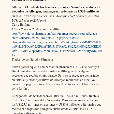
Allergan.
El éxito de las fusiones devenga a Saunders, su director
ejecutivo de Allergan, una paga extra de más de US$14 millones
en el 2015
(‘Merger success’ nets Allergan chief Saunders an extra
US$14M-plus in 2015 pay)
Carly Helfand
FiercePharma,
28 de marzo de 2016
http://www.fiercepharma.com/story/merger-success-nets-allergan-
chief-saunders-extra-14m-plus-2015-pay/2016-03-28?
utm_medium=nl&utm_source=internal&mkt_tok=3RkMMJWWfF9
wsRokuKTOdu%252FhmjTEU5z17OsuXaS%252FlMI%252F0ER3f
OvrPUfGjI4GTcpqM6%252BTFAwTG5toziV8R7LMKM1ty9MQWx
Tk
Traducido por Salud y Fármacos
Podría parecer que la compensación financiera al CEO de Allergan,
Brent Saunders, se ha reducido desde 2014, gracias a algunas
acciones que recibió el año pasado. Pero no se preocupe demasiado –
en 2015, él y otros ejecutivos de Allergan recibieron en efectivo
cuantiosos pagos por incentivos y gratificaciones por el buen “éxito
de la fusión”.
El pago total de Saunders en el 2015 fue US$21,6 millones, frente a
los US$36,6 millones del año anterior. Pero teniendo en cuenta que
los US$25,9 millones en acciones y US$8,6 millones adicionales que
recibió el año pasado eran para cubrir desde el 2015 hasta el 2017,
Saunders salió muy bien.