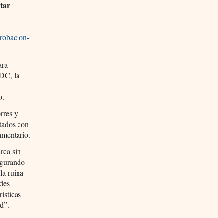
itar
robacion-
ara
 DC, la
o.
rres y
utados con
amentario.
rca sin
egurando
la ruina
ades
ísticas
ud”.