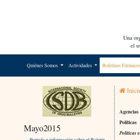
Una org
el 
Quiénes Somos
Actividades
Boletines Fármac
Inici
Agencias 
Políticas
Mayo2015
Políticas
Portada e información sobre el Boletín