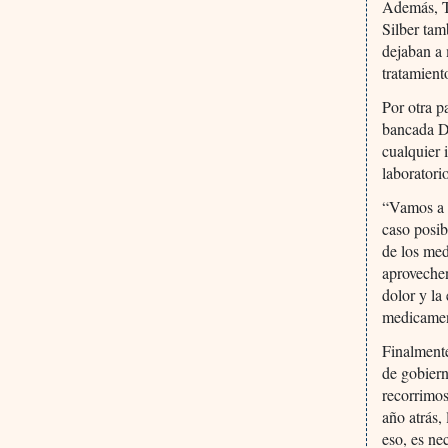
Además, T
Silber tam
dejaban a 
tratamient
Por otra p
bancada DC
cualquier 
laboratori
“Vamos a o
caso posib
de los med
aproveche
dolor y la
medicamen
Finalment
de gobier
recorrimos
año atrás,
eso, es ne