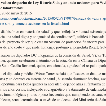
valora despacho de Ley Ricarte Soto y anuncia acciones para “ev
de laboratorios”
, 20 de mayo de 2015
w.emol.com/noticias/nacional/2015/05/20/717907/bancada-dc-valora-ap
arte-soto-y-anuncia-acciones-en-la-fiscalia.html
ía histórico en materia de salud” y que “refleja la voluntad existente p
cia una salud digna y en igualdad de condiciones”, calificó la bancada
 del proyecto de ley que crea un Sistema de protección financiera para
os de alto costo y que rinde homenaje póstumo al periodista Ricarte Sot
cisaron los diputados DC integrantes de la comisión de Salud, Víctor To
lber, quienes celebraron al término de la votación en la Cámara de Dip
e Soto, Cecilia Rovaretti, quien, emocionada, agradeció el respaldo parl
o, el diputado y médico Víctor Torres señaló que “este es un día que ma
tes y un después en materia de salud , buscando disminuir brechas, as
n oportuna para todos quienes la necesiten, dejando atrás el fantasma de 
or los altos costos, incluyendo el diagnóstico y tratamiento de enfermed
s, inmunológicas y raras o poco frecuentes que, cumpliendo las caracter
ablecen, sean determinadas a través de un decreto del Ministerio de Sal