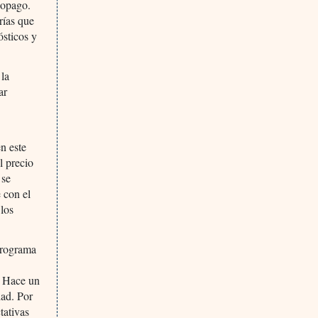
copago.
rías que
ósticos y
 la
ar
n este
l precio
 se
 con el
 los
programa
. Hace un
dad. Por
tativas