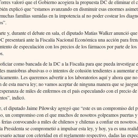
orres valoró que el Gobierno acogiera la propuesta DC de eliminar el 
bién explicó que “estamos avanzando en disminuir esas enormes asimet
muchas familias sumidas en la impotencia al no poder costear los diagn
os”.
arte y, durante el debate en sala, el diputado Matías Walker anunció que
 presentará ante la Fiscalía Nacional Económica una acción para fren
intento de especulación con los precios de los fármacos por parte de los
os.
ficiar como bancada de la DC a la Fiscalía para que pueda investigar e
les maniobras abusivas o o intentos de colusión tendientes a aumentar e
icamento. Les queremos advertir a los laboratorios aquí y ahora que no
n de esta nueva ley; no vamos aceptar de ninguna manera que se juegue
 esperanza de miles de enfermos en el país especulando con el precio de
tos”, indicó.
e, el diputado Jaime Pilowsky agregó que “este es un compromiso del 
no, un compromiso con el que muchos de nosotros golpeamos puertas y
 ferias convocando a miles de chilenos y chilenas a confiar en nosotros
 la Presidenta se comprometió a impulsar esta ley, y hoy, ya es una reali
cesario actuar con celeridad en el reglamento respectivo, dadas las expec