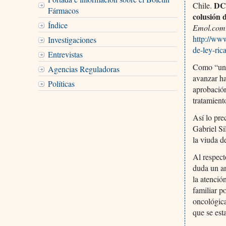
DC 
Chile.
Fármacos
colusión 
Índice
Emol.com
http://ww
Investigaciones
de-ley-ric
Entrevistas
Como “un d
Agencias Reguladoras
avanzar ha
Políticas
aprobación
tratamient
Así lo pre
Gabriel Si
la viuda d
Al respect
duda un an
la atenció
familiar p
oncológica
que se est