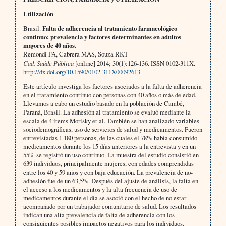
Utilización
Brasil.
Falta de adherencia al tratamiento farmacológico
continuo: prevalencia y factores determinantes en adultos
mayores de 40 años.
Remondi FA, Cabrera MAS, Souza RKT
Cad. Saúde Pública
[online] 2014; 30(1):126-136. ISSN 0102-311X.
http://dx.doi.org/10.1590/0102-311X00092613
Este artículo investiga los factores asociados a la falta de adherencia
en el tratamiento continuo con personas con 40 años o más de edad.
Llevamos a cabo un estudio basado en la población de Cambé,
Paraná, Brasil. La adhesión al tratamiento se evaluó mediante la
escala de 4 ítems Morisky et al. También se han analizado variables
sociodemográficas, uso de servicios de salud y medicamentos. Fueron
entrevistadas 1.180 personas, de las cuales el 78% había consumido
medicamentos durante los 15 días anteriores a la entrevista y en un
55% se registró un uso continuo. La muestra del estudio consistió en
639 individuos, principalmente mujeres, con edades comprendidas
entre los 40 y 59 años y con baja educación. La prevalencia de no-
adhesión fue de un 63,5%. Después del ajuste de análisis, la falta en
el acceso a los medicamentos y la alta frecuencia de uso de
medicamentos durante el día se asoció con el hecho de no estar
acompañado por un trabajador comunitario de salud. Los resultados
indican una alta prevalencia de falta de adherencia con los
consiguientes posibles impactos negativos para los individuos.