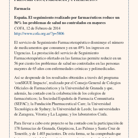
Farmacia
España. El seguimiento realizado por farmacéuticos reduce un
56% los problemas de salud no controlados en mayores
COFA
, 12 de Febrero de 2014
http://www.cofa.org.ar/?p=5806
El servicio de Seguimiento Farmacoterapéutico disminuye el número
de medicamentos que consumen y en un 49% los ingresos en
Urgencias. La prestación del servicio de Seguimiento
Farmacoterapéutico ofertado en las farmacias permite reducir en un
56 por ciento los problemas de salud no controlados en las personas
mayores de 65 años con enfermedades crónicas y polimedicadas.
Así se desprende de los resultados obtenidos a través del programa
‘conSIGUE Impacto’, realizado por el Consejo General de Colegios
Oficiales de Farmacéuticos y la Universidad de Granada y que,
además, ha contado con la colaboración de los colegios de
farmacéuticos; la Sociedad Española de Farmacia Comunitaria
(SEFAC); la Fundación Pharmaceutical Care; la Universidad
Tecnológica de Sydney; la Universidad de Leeds; las universidades
de Zaragoza, Vitoria y La Laguna; y los laboratorios Cinfa.
Para llevar a cabo este proyecto se ha contado con la participación de
178 farmacias de Granada, Guipúzcoa, Las Palmas y Santa Cruz de
Tenerife, y de 1.403 pacientes. De esta forma, se ha comprobado que