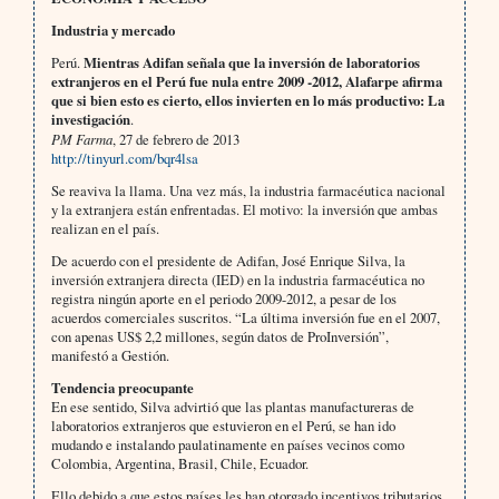
Industria y mercado
Perú.
Mientras Adifan señala que la inversión de laboratorios
extranjeros en el Perú fue nula entre 2009 -2012, Alafarpe afirma
que si bien esto es cierto, ellos invierten en lo más productivo: La
investigación
.
PM Farma
, 27 de febrero de 2013
http://tinyurl.com/bqr4lsa
Se reaviva la llama. Una vez más, la industria farmacéutica nacional
y la extranjera están enfrentadas. El motivo: la inversión que ambas
realizan en el país.
De acuerdo con el presidente de Adifan, José Enrique Silva, la
inversión extranjera directa (IED) en la industria farmacéutica no
registra ningún aporte en el periodo 2009-2012, a pesar de los
acuerdos comerciales suscritos. “La última inversión fue en el 2007,
con apenas US$ 2,2 millones, según datos de ProInversión”,
manifestó a Gestión.
Tendencia preocupante
En ese sentido, Silva advirtió que las plantas manufactureras de
laboratorios extranjeros que estuvieron en el Perú, se han ido
mudando e instalando paulatinamente en países vecinos como
Colombia, Argentina, Brasil, Chile, Ecuador.
Ello debido a que estos países les han otorgado incentivos tributarios