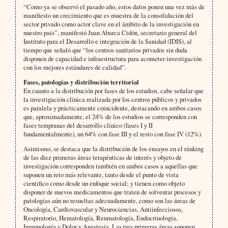
“Como ya se observó el pasado año, estos datos ponen una vez más de
manifiesto un crecimiento que es muestra de la consolidación del
sector privado como actor clave en el ámbito de la investigación en
nuestro país”, manifestó Juan Abarca Cidón, secretario general del
Instituto para el Desarrollo e integración de la Sanidad (IDIS), al
tiempo que señaló que “los centros sanitarios privados sin duda
disponen de capacidad e infraestructura para acometer investigación
con los mejores estándares de calidad”.
Fases, patologías y distribución territorial
En cuanto a la distribución por fases de los estudios, cabe señalar que
la investigación clínica realizada por los centros públicos y privados
es paralela y prácticamente coincidente, destacando en ambos casos
que, aproximadamente, el 24% de los estudios se corresponden con
fases tempranas del desarrollo clínico (fases I y II
fundamentalmente), un 64% con fase III y el resto con fase IV (12%).
Asimismo, se destaca que la distribución de los ensayos en el ránking
de las diez primeras áreas terapéuticas de interés y objeto de
investigación corresponden también en ambos casos a aquellas que
suponen un reto más relevante, tanto desde el punto de vista
científico como desde un enfoque social; y tienen como objeto
disponer de nuevos medicamentos que traten de solventar procesos y
patologías aún no resueltas adecuadamente, como son las áreas de
Oncología, Cardiovascular y Neurociencias, Antiinfecciosos,
Respiratorio, Hematología, Reumatología, Endocrinología,
Inmunología y Dolor y Anestesia. Las tres primeras áreas suponen