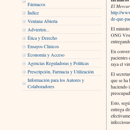
Fármacos
El Mercur
http://ww
Índice
de-que-pa
Ventana Abierta
El ministr
Advierten...
ONG Vivo 
Ética y Derecho
entregando
Ensayos Clínicos
En convers
Economía y Acceso
pacientes 
Agencias Reguladoras y Políticas
raya el vi
Prescripción, Farmacia y Utilización
El secreta
Información para los Autores y
que se ha 
Colaboradores
haciendo i
preocupado
Esto, segú
entrega di
efectivame
infecciosa