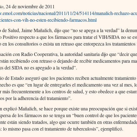
io
, 24 de noviembre de 2011
w.emol.com/noticias/nacional/2011/11/24/514114/manalich-rechazo-acu
cientes-con-vih-no-esten-recibiendo-farmacos.html
o de Salud, Jaime Mañalich, dijo que “no se apega a la verdad” la denun
Positivo respecto a que los fármacos para tratar el VIH/SIDA no se es
 en los consultorios o exista un retraso que entorpezca los tratamientos
ación con Radio Cooperativa, la autoridad sanitaria dijo que “decir que
están recibiendo con retraso o dejando de recibir medicamentos para ma
rus del SIDA no es apegado a la verdad”.
rio de Estado aseguró que los pacientes reciben actualmente tratamiento
hecho es que “en lugar de entregarles el medicamento una vez al mes, l
r más frecuentemente a los centros de salud, y esto obedece a que est
s por la adherencia del tratamiento”.
n explicó Mañalich, se hace porque existe una preocupación que si exis
spersa de los fármacos no se tenga un “buen control de que los paciente
nte están siendo tratados, algo que ocurre también en otras enfermedad
s: lo mismo pasa con el tratamiento de tuberculosis”, ejemplificó.