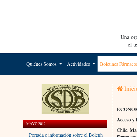
Una org
el 
Quiénes Somos
Actividades
Boletines Fármac
Inici
ECONOM
Acceso y 
MAYO 2012
Mañ
Chile.
Portada e información sobre el Boletín
fármacos