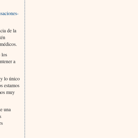
saciones-
cia de la
tén
 médicos.
 los
ntener a
 y lo único
os estamos
amos muy
te una
s
es