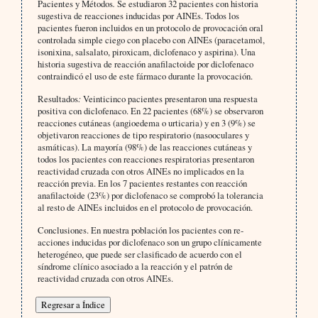
Pacientes y Métodos
.
Se estudiaron 32 pacientes con historia
sugestiva de reacciones inducidas por AINEs. Todos los
pacientes fueron incluidos en un protocolo de provocación oral
controlada simple ciego con placebo con AINEs (paracetamol,
isonixina, salsa­lato, piroxicam, diclofenaco y aspirina). Una
historia sugestiva de reacción anafilac­toide por diclofenaco
contraindicó el uso de este fármaco durante la provocación.
Resultados
:
Veinticinco pacientes presentaron una respuesta
positiva con diclofena­co. En 22 pacientes (68%) se observaron
reacciones cutáneas (angioedema o urtica­ria) y en 3 (9%) se
objetivaron reacciones de tipo respiratorio (nasooculares y
asmáti­cas). La mayoría (98%) de las reacciones cutáneas y
todos los pacientes con reacciones respiratorias presentaron
reactividad cruzada con otros AINEs no implica­dos en la
reacción previa. En los 7 pacientes restantes con reacción
anafilactoide (23%) por diclofenaco se comprobó la tolerancia
al resto de AINEs incluidos en el protocolo de provocación.
Conclusiones.
En nuestra población los pacientes con re­
acciones inducidas por diclofenaco son un grupo clínicamente
heterogéneo, que pue­de ser clasificado de acuerdo con el
síndrome clínico asociado a la reacción y el pa­trón de
reactividad cruzada con otros AINEs.