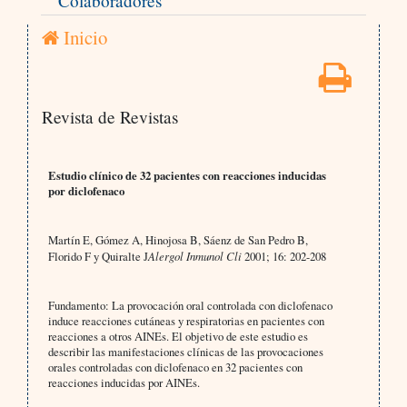
Colaboradores
Inicio
Revista de Revistas
Estudio clínico de 32 pacientes con reacciones inducidas
por diclofenaco
Martín E, Gómez A, Hinojosa B, Sáenz de San Pedro B,
Florido F y Quiralte J
Alergol Inmunol Cli
2001; 16: 202-208
Fundamento: La provocación oral controlada con diclofenaco
induce reacciones cu­táneas y respiratorias en pacientes con
reacciones a otros AINEs. El objetivo de este estudio es
describir las manifestaciones clínicas de las provocaciones
orales controla­das con diclofenaco en 32 pacientes con
reacciones inducidas por AINEs.