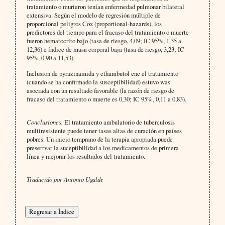
tratamiento o murieron tenían enfermedad pulmonar bilateral
extensiva. Según el modelo de regresión múltiple de
proporcional peligros Cox (proportional-hazards), los
predictores del tiempo para el fracaso del tratamiento o muerte
fueron hematocrito bajo (tasa de riesgo, 4,09; IC 95%, 1,35 a
12,36) e índice de masa corporal baja (tasa de riesgo, 3,23; IC
95%, 0,90 a 11,53).
Inclusion de pyrazinamida y ethambutol ene el tratamiento
(cuando se ha confirmado la susceptibilidad) estuvo was
asociada con un resultado favorable (la razón de riesgo de
fracaso del tratamiento o muerte es 0,30; IC 95%, 0,11 a 0,83).
Conclusiones.
El tratamiento ambulatorio de tuberculosis
multiresistente puede tener tasas altas de curación en países
pobres. Un inicio temprano de la terapia apropiada puede
preserrvar la suceptibilidad a los medicamentos de primera
línea y mejorar los resultados del tratamiento.
Traducido por Antonio Ugalde