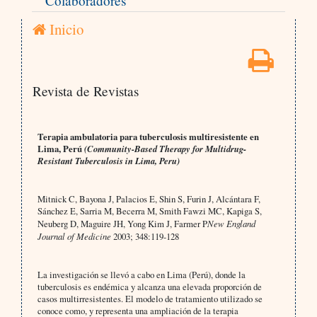
Colaboradores
Inicio
Revista de Revistas
Terapia ambulatoria para tuberculosis multiresistente en
Lima, Perú
(Community-Based Therapy for Multidrug-
Resistant Tuberculosis in Lima, Peru)
Mitnick C, Bayona J, Palacios E, Shin S, Furin J, Alcántara F,
Sánchez E, Sarria M, Becerra M, Smith Fawzi MC, Kapiga S,
Neuberg D, Maguire JH, Yong Kim J, Farmer P
New England
Journal of Medicine
2003; 348:119-128
La investigación se llevó a cabo en Lima (Perú), donde la
tuberculosis es endémica y alcanza una elevada proporción de
casos multirresistentes. El modelo de tratamiento utilizado se
conoce como, y representa una ampliación de la terapia