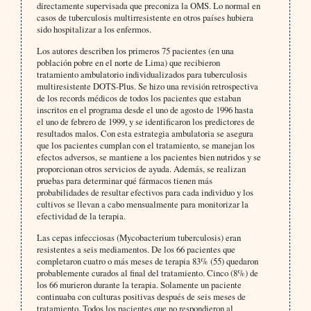
directamente supervisada que preconiza la OMS. Lo normal en
casos de tuberculosis multirresistente en otros países hubiera
sido hospitalizar a los enfermos.
Los autores describen los primeros 75 pacientes (en una
población pobre en el norte de Lima) que recibieron
tratamiento ambulatorio individualizados para tuberculosis
multiresistente DOTS-Plus. Se hizo una revisión retrospectiva
de los records médicos de todos los pacientes que estaban
inscritos en el programa desde el uno de agosto de 1996 hasta
el uno de febrero de 1999, y se identificaron los predictores de
resultados malos. Con esta estrategia ambulatoria se asegura
que los pacientes cumplan con el tratamiento, se manejan los
efectos adversos, se mantiene a los pacientes bien nutridos y se
proporcionan otros servicios de ayuda. Además, se realizan
pruebas para determinar qué fármacos tienen más
probabilidades de resultar efectivos para cada individuo y los
cultivos se llevan a cabo mensualmente para monitorizar la
efectividad de la terapia.
Las cepas infecciosas (Mycobacterium tuberculosis) eran
resistentes a seis mediamentos. De los 66 pacientes que
completaron cuatro o más meses de terapia 83% (55) quedaron
probablemente curados al final del tratamiento. Cinco (8%) de
los 66 murieron durante la terapia. Solamente un paciente
continuaba con culturas positivas después de seis meses de
tratamiento. Todos los pacientes que no respondieron al