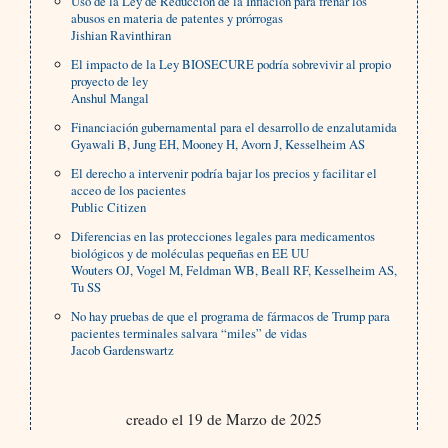
Uso de la Ley de Reducción de la Inflación para frenar los
abusos en materia de patentes y prórrogas
Jishian Ravinthiran
El impacto de la Ley BIOSECURE podría sobrevivir al propio
proyecto de ley
Anshul Mangal
Financiación gubernamental para el desarrollo de enzalutamida
Gyawali B, Jung EH, Mooney H, Avorn J, Kesselheim AS
El derecho a intervenir podría bajar los precios y facilitar el
acceo de los pacientes
Public Citizen
Diferencias en las protecciones legales para medicamentos
biológicos y de moléculas pequeñas en EE UU
Wouters OJ, Vogel M, Feldman WB, Beall RF, Kesselheim AS,
Tu SS
No hay pruebas de que el programa de fármacos de Trump para
pacientes terminales salvara “miles” de vidas
Jacob Gardenswartz
creado el 19 de Marzo de 2025