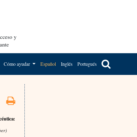
acceso y
ante
Cómo ayudar
Español
Inglés
Portugués
céutica:
ber)