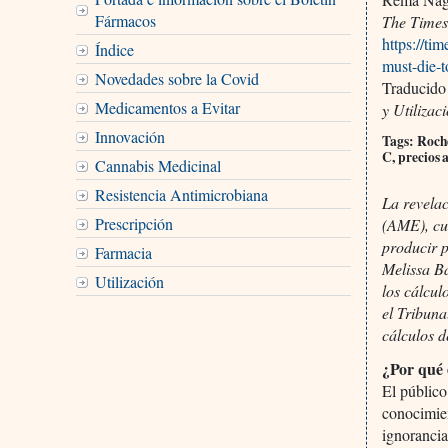
Fármacos
The Times
https://ti
Índice
must-die-
Novedades sobre la Covid
Traducido
Medicamentos a Evitar
y Utilizac
Innovación
Tags: Roche
C, precios 
Cannabis Medicinal
Resistencia Antimicrobiana
La revelac
Prescripción
(AME), cu
producir 
Farmacia
Melissa Ba
Utilización
los cálcu
el Tribun
cálculos d
¿Por qué 
El público
conocimien
ignorancia