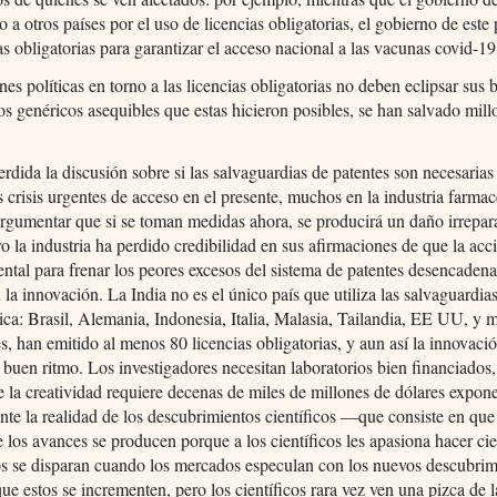
o a otros países por el uso de licencias obligatorias, el gobierno de este 
ias obligatorias para garantizar el acceso nacional a las vacunas covid-19
nes políticas en torno a las licencias obligatorias no deben eclipsar sus 
los genéricos asequibles que estas hicieron posibles, se han salvado mil
rdida la discusión sobre si las salvaguardias de patentes son necesarias
s crisis urgentes de acceso en el presente, muchos en la industria farma
rgumentar que si se toman medidas ahora, se producirá un daño irrepara
ro la industria ha perdido credibilidad en sus afirmaciones de que la acc
tal para frenar los peores excesos del sistema de patentes desencaden
 la innovación. La India no es el único país que utiliza las salvaguardias
ica: Brasil, Alemania, Indonesia, Italia, Malasia, Tailandia, EE UU, y
es, han emitido al menos 80 licencias obligatorias, y aun así la innovaci
 buen ritmo. Los investigadores necesitan laboratorios bien financiados
e la creatividad requiere decenas de miles de millones de dólares expon
te la realidad de los descubrimientos científicos —que consiste en que
 los avances se producen porque a los científicos les apasiona hacer c
s se disparan cuando los mercados especulan con los nuevos descubrimi
ue estos se incrementen, pero los científicos rara vez ven una pizca de l