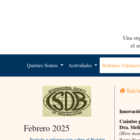
Una org
el 
Quiénes Somos
Actividades
Boletines Fármac
Inici
Innovaci
Cuántos p
Febrero 2025
Dra. Meli
(How many 
Portada e información sobre el Boletín
Rema Nag