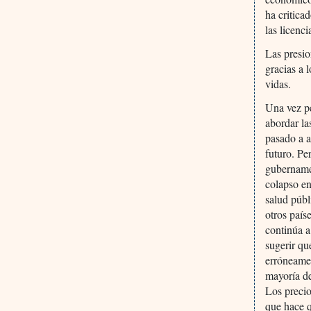
ha criticad
las licenc
Las presio
gracias a 
vidas.
Una vez pe
abordar la
pasado a a
futuro. Pe
gubernamen
colapso en
salud públ
otros país
continúa a
sugerir qu
erróneamen
mayoría de
Los precio
que hace q