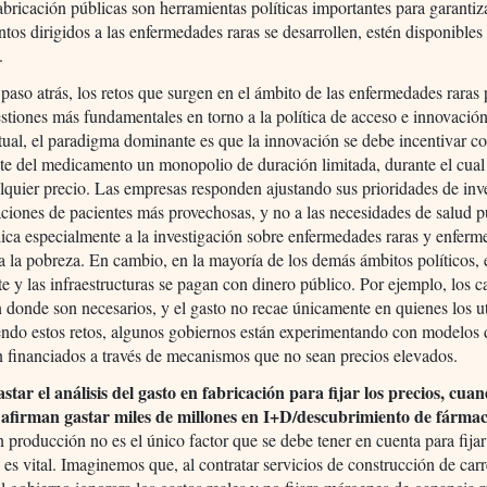
abricación públicas son herramientas políticas importantes para garantiz
os dirigidos a las enfermedades raras se desarrollen, estén disponibles
.
aso atrás, los retos que surgen en el ámbito de las enfermedades raras
estiones más fundamentales en torno a la política de acceso e innovación
tual, el paradigma dominante es que la innovación se debe incentivar 
nte del medicamento un monopolio de duración limitada, durante el cua
lquier precio. Las empresas responden ajustando sus prioridades de inv
aciones de pacientes más provechosas, y no a las necesidades de salud p
ica especialmente a la investigación sobre enfermedades raras y enfer
a la pobreza. En cambio, en la mayoría de los demás ámbitos políticos, 
e y las infraestructuras se pagan con dinero público. Por ejemplo, los c
 donde son necesarios, y el gasto no recae únicamente en quienes los ut
ndo estos retos, algunos gobiernos están experimentando con modelos 
 financiados a través de mecanismos que no sean precios elevados.
tar el análisis del gasto en fabricación para fijar los precios, cuan
afirman gastar miles de millones en I+D/descubrimiento de fárma
n producción no es el único factor que se debe tener en cuenta para fija
o es vital. Imaginemos que, al contratar servicios de construcción de carr