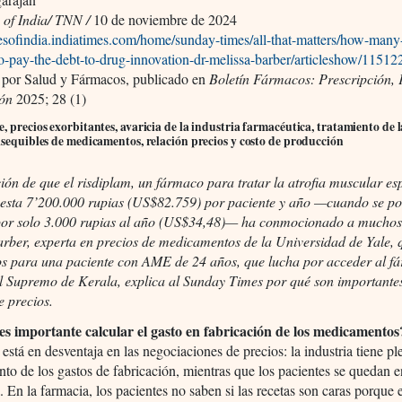
 of India/ TNN /
10 de noviembre de 2024
mesofindia.indiatimes.com/home/sunday-times/all-that-matters/how-many-
to-pay-the-debt-to-drug-innovation-dr-melissa-barber/articleshow/1151
 por Salud y Fármacos, publicado en
Boletín Fármacos: Prescripción,
ión
2025; 28 (1)
, precios exorbitantes, avaricia de la industria farmacéutica, tratamiento de l
asequibles de medicamentos, relación precios y costo de producción
ión de que el risdiplam, un fármaco para tratar la atrofia muscular es
esta 7’200.000 rupias (US$82.759) por paciente y año —cuando se po
por solo 3.000 rupias al año (US$34,48)— ha conmocionado a muchos
rber, experta en precios de medicamentos de la Universidad de Yale, 
los para una paciente con AME de 24 años, que lucha por acceder al f
al Supremo de Kerala, explica al Sunday Times por qué son importantes
e precios.
es importante calcular el gasto en fabricación de los medicamentos
 está en desventaja en las negociaciones de precios: la industria tiene p
to de los gastos de fabricación, mientras que los pacientes se quedan e
. En la farmacia, los pacientes no saben si las recetas son caras porque 