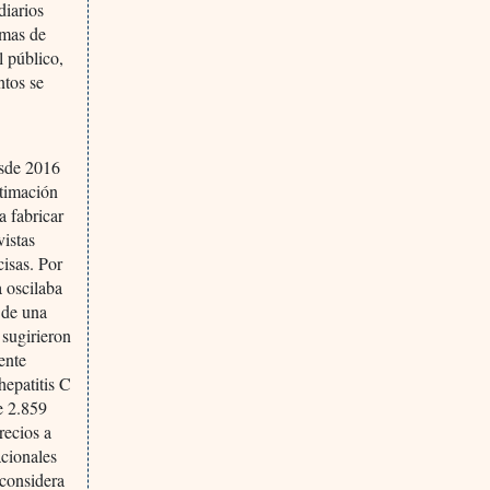
diarios
emas de
l público,
ntos se
esde 2016
stimación
a fabricar
vistas
cisas. Por
a oscilaba
 de una
 sugirieron
ente
hepatitis C
e 2.859
recios a
cionales
 considera