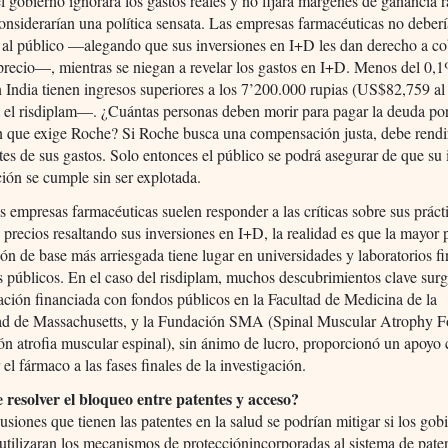
el gobierno ignorara los gastos reales y no fijara márgenes de ganancia 
onsiderarían una política sensata. Las empresas farmacéuticas no deber
 al público —alegando que sus inversiones en I+D les dan derecho a co
precio—, mientras se niegan a revelar los gastos en I+D. Menos del 0,1
 India tienen ingresos superiores a los 7’200.000 rupias (US$82,759 a
 el risdiplam—. ¿Cuántas personas deben morir para pagar la deuda por
n que exige Roche? Si Roche busca una compensación justa, debe rendi
tes de sus gastos. Solo entonces el público se podrá asegurar de que su 
ión se cumple sin ser explotada.
 empresas farmacéuticas suelen responder a las críticas sobre sus práct
e precios resaltando sus inversiones en I+D, la realidad es que la mayor p
ión de base más arriesgada tiene lugar en universidades y laboratorios f
 públicos. En el caso del risdiplam, muchos descubrimientos clave sur
gación financiada con fondos públicos en la Facultad de Medicina de la
ad de Massachusetts, y la Fundación SMA (Spinal Muscular Atrophy F
n atrofia muscular espinal), sin ánimo de lucro, proporcionó un apoyo 
 el fármaco a las fases finales de la investigación.
 resolver el bloqueo entre patentes y acceso?
usiones que tienen las patentes en la salud se podrían mitigar si los gob
utilizaran los mecanismos de protecciónincorporadas al sistema de pate