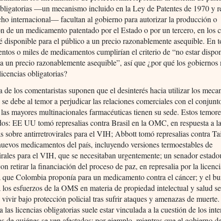
obligatorias —un mecanismo incluido en la Ley de Patentes de 1970 y 
cho internacional— facultan al gobierno para autorizar la producción o
n de un medicamento patentado por el Estado o por un tercero, en los 
é disponible para el público a un precio razonablemente asequible. En t
ntos o miles de medicamentos cumplirían el criterio de “no estar dispo
 a un precio razonablemente asequible”, así que ¿por qué los gobiernos 
icencias obligatorias?
 de los comentaristas suponen que el desinterés hacia utilizar los mec
 se debe al temor a perjudicar las relaciones comerciales con el conjunt
 las mayores multinacionales farmacéuticas tienen su sede. Estos temor
ados: EE UU tomó represalias contra Brasil en la OMC, en respuesta a la
as sobre antirretrovirales para el VIH; Abbott tomó represalias contra Ta
nuevos medicamentos del país, incluyendo versiones termoestables de
virales para el VIH, que se necesitaban urgentemente; un senador estad
n retirar la financiación del proceso de paz, en represalia por la licenc
a que Colombia proponía para un medicamento contra el cáncer; y el bu
a los esfuerzos de la OMS en materia de propiedad intelectual y salud se
 vivir bajo protección policial tras sufrir ataques y amenazas de muerte.
a las licencias obligatorias suele estar vinculada a la cuestión de los inte
s de quiénes se ven afectados: por ejemplo, mientras que el gobierno