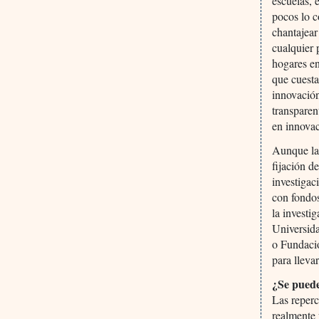
escuelas, 
pocos lo c
chantajear
cualquier 
hogares en
que cuesta
innovació
transparen
en innovac
Aunque las
fijación d
investigac
con fondos
la investi
Universid
o Fundació
para llevar
¿Se puede
Las reperc
realmente 