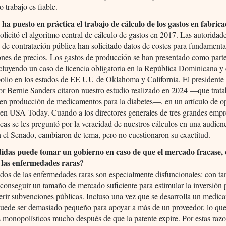
o trabajo es fiable.
ha puesto en práctica el trabajo de cálculo de los gastos en fabric
icitó el algoritmo central de cálculo de gastos en 2017. Las autoridad
 de contratación pública han solicitado datos de costes para fundamenta
nes de precios. Los gastos de producción se han presentado como part
ncluyendo un caso de licencia obligatoria en la República Dominicana y
olio en los estados de EE UU de Oklahoma y California. El presidente
or Bernie Sanders citaron nuestro estudio realizado en 2024 —que trat
 en producción de medicamentos para la diabetes—, en un artículo de o
 en USA Today. Cuando a los directores generales de tres grandes empr
cas se les preguntó por la veracidad de nuestros cálculos en una audien
n el Senado, cambiaron de tema, pero no cuestionaron su exactitud.
das puede tomar un gobierno en caso de que el mercado fracase,
e las enfermedades raras?
os de las enfermedades raras son especialmente disfuncionales: con ta
 conseguir un tamaño de mercado suficiente para estimular la inversión 
erir subvenciones públicas. Incluso una vez que se desarrolla un medic
uede ser demasiado pequeño para apoyar a más de un proveedor, lo que
s monopolísticos mucho después de que la patente expire. Por estas razo