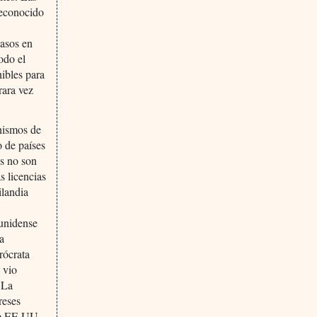
reconocido
casos en
odo el
nibles para
rara vez
anismos de
o de países
es no son
s licencias
ilandia
ounidense
ia
rócrata
 vio
 La
reses
 de EE UU