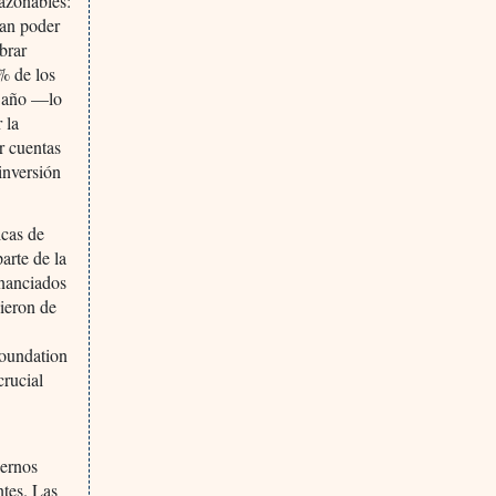
razonables:
ían poder
brar
% de los
l año —lo
 la
r cuentas
inversión
icas de
arte de la
inanciados
gieron de
oundation
crucial
iernos
ntes. Las