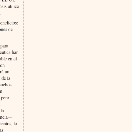
país utilizó
.
beneficios:
lones de
 para
céutica han
ble en el
ión
ará un
 de la
 muchos
ón
, pero
e
 la
iencia—.
entos, lo
as