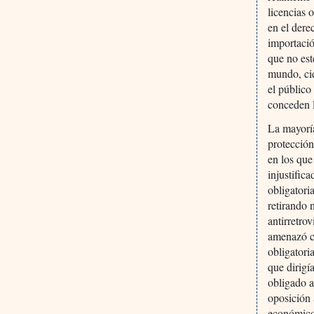
licencias 
en el dere
importació
que no est
mundo, cie
el público
conceden l
La mayoría
protección
en los que
injustific
obligatori
retirando 
antirretro
amenazó co
obligatori
que dirigí
obligado a
oposición 
económico