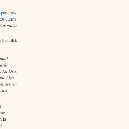
patients-
22367.cms
 Farmacia
a hepatitis
pinal
dría
. La Dra.
que hizo
ármaco en
 los
?
leno
n la
el