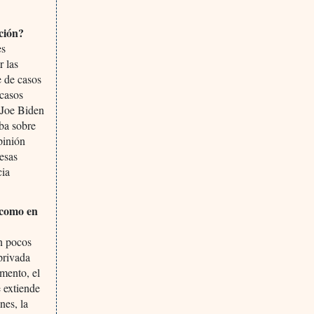
ación?
es
r las
e de casos
 casos
 Joe Biden
aba sobre
pinión
esas
cia
 como en
n pocos
privada
amento, el
 extiende
nes, la