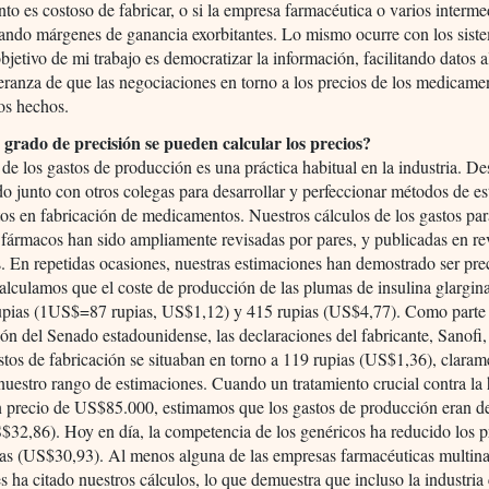
o es costoso de fabricar, o si la empresa farmacéutica o varios interme
ando márgenes de ganancia exorbitantes. Lo mismo ocurre con los sist
objetivo de mi trabajo es democratizar la información, facilitando datos a
eranza de que las negociaciones en torno a los precios de los medicame
os hechos.
grado de precisión se pueden calcular los precios?
s de los gastos de producción es una práctica habitual en la industria. D
do junto con otros colegas para desarrollar y perfeccionar métodos de e
tos en fabricación de medicamentos. Nuestros cálculos de los gastos par
 fármacos han sido ampliamente revisadas por pares, y publicadas en re
. En repetidas ocasiones, nuestras estimaciones han demostrado ser pre
alculamos que el coste de producción de las plumas de insulina glargin
rupias (1US$=87 rupias, US$1,12) y 415 rupias (US$4,77). Como parte
ión del Senado estadounidense, las declaraciones del fabricante, Sanofi,
stos de fabricación se situaban en torno a 119 rupias (US$1,36), claram
nuestro rango de estimaciones. Cuando un tratamiento crucial contra la 
n precio de US$85.000, estimamos que los gastos de producción eran d
$32,86). Hoy en día, la competencia de los genéricos ha reducido los p
ias (US$30,93). Al menos alguna de las empresas farmacéuticas multina
s ha citado nuestros cálculos, lo que demuestra que incluso la industria