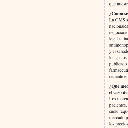
que nuestr
¿Cómo se 
La OMS sol
nacionales
negociacio
legales, i
antimonop
y el senad
los gastos
publicado
farmacéuti
reciente e
¿Qué medi
el caso d
Los mercad
pacientes,
suele requ
mercado p
los precio