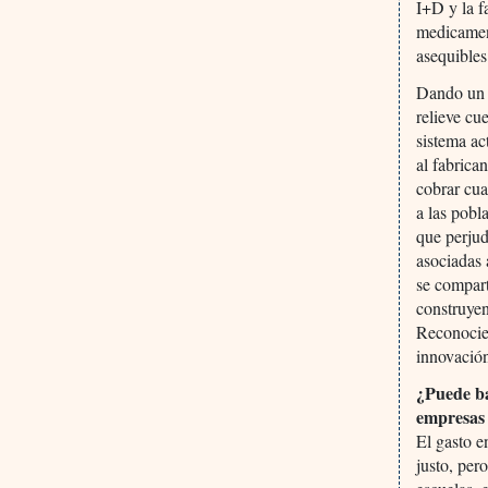
I+D y la f
medicament
asequibles
Dando un p
relieve cu
sistema ac
al fabrica
cobrar cua
a las pobl
que perjud
asociadas 
se compart
construyen
Reconocie
innovación
¿Puede bas
empresas 
El gasto e
justo, per