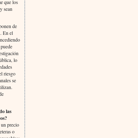
ar que los
 y sean
 ponen de
. En el
concediendo
l puede
estigación
ública, lo
medades
el riesgo
anales se
ilizan.
de
do las
cos?
r un precio
eteras o