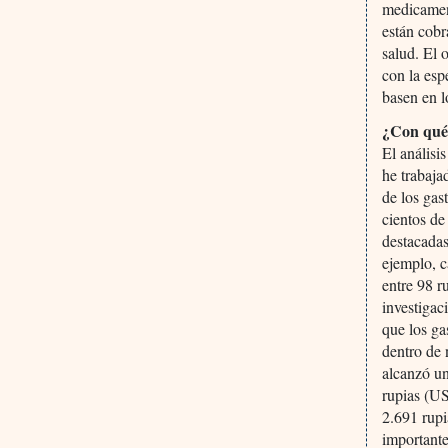
medicament
están cobr
salud. El 
con la esp
basen en l
¿Con qué 
El análisi
he trabaja
de los gas
cientos de
destacadas
ejemplo, c
entre 98 
investigac
que los ga
dentro de 
alcanzó u
rupias (US
2.691 rup
importante