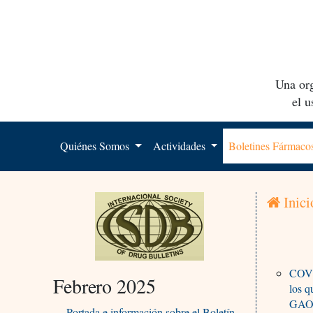
Una org
el 
Quiénes Somos
Actividades
Boletines Fármac
Inici
COVID
Febrero 2025
los q
GAO
Portada e información sobre el Boletín