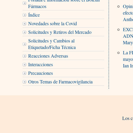
Fármacos
Opini
efect
Índice
Anth
Novedades sobre la Covid
EXCL
Solicitudes y Retiros del Mercado
ADN 
Solicitudes y Cambios al
Mary
Etiquetado/Ficha Técnica
La F
Reacciones Adversas
mayor
Interacciones
Ian 
Precauciones
Otros Temas de Farmacovigilancia
Los c