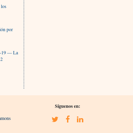
 los
ión por
id-19 — La
-2
Síguenos en:
ommons